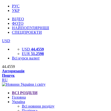
РУС
УКР
ВІДЕО
ФОТО
НАЙПОПУЛЯРНІШІ
СПЕЦПРОЕКТИ
USD
USD
44.4559
EUR
51.2598
Всі курси валют
44.4559
Авторизація
Пошук
RU
ВСІ РОЗДІЛИ
Головна
Україна
Всі новини розділу
Політика