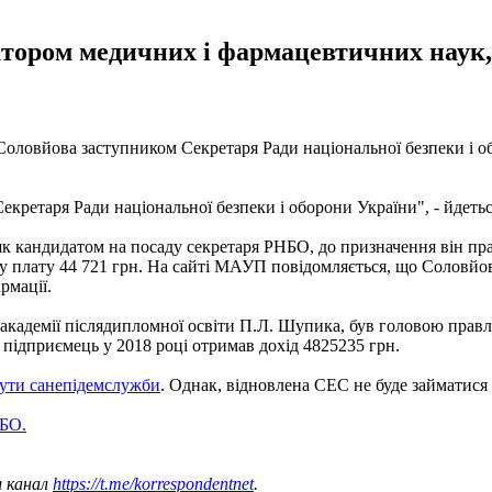
ором медичних і фармацевтичних наук, а
ловйова заступником Секретаря Ради національної безпеки і об
ретаря Ради національної безпеки і оборони України", - йдетьс
 як кандидатом на посаду секретаря РНБО, до призначення він 
тну плату 44 721 грн. На сайті МАУП повідомляється, що Соловйо
рмації.
кадемії післядипломної освіти П.Л. Шупика, був головою правл
й підприємець у 2018 році отримав дохід 4825235 грн.
ути санепідемслужби
. Однак, відновлена ​​СЕС не буде займатися
НБО.
ш канал
https://t.me/korrespondentnet
.