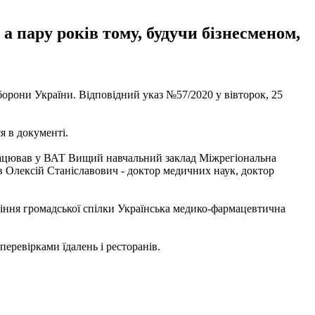
 пару років тому, будучи бізнесменом,
орони України. Відповідний указ №57/2020 у вівторок, 25
я в документі.
працював у ВАТ Вищий навчальний заклад Міжрегіональна
в Олексій Станіславович - доктор медичних наук, доктор
іння громадської спілки Українська медико-фармацевтична
 перевірками їдалень і ресторанів.