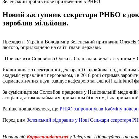
Зеленський зробив нове призначення в РНБО
Новий заступник секретаря РНБО є докт
заробляв мільйони.
Президент України Володимир Зеленський призначив Олексія Со
лютого, оприлюднено на сайті глави держави.
"Призначити Соловйова Олексія Станіславовича заступником Сек
Як випливає з електронної декларації Соловйова, поданої ним
академія управління персоналом, і в 2018 році отримав заробі
фармацевтичних наук, завідує кафедрою загальної і клінічної фа
За сумісництвом Соловйов працював у Національній медичній а
асоціація, а також займався приватним бізнесом, і як приватни
Раніше повідомлялося, що
РНБО запропонував Кабміну поверн
Перед цим
Зеленський відправив у Нові Санжари секретаря Р
Новини від
Корреспондент.net
у Telegram. Підписуйтесь на на