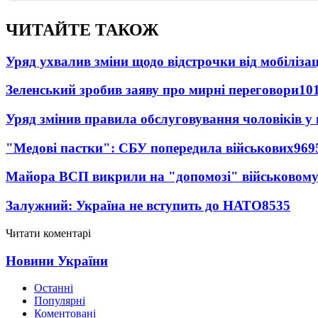
ЧИТАЙТЕ ТАКОЖ
Уряд ухвалив зміни щодо відстрочки від мобілізац
Зеленський зробив заяву про мирні переговори
10
Уряд змінив правила обслуговування чоловіків у
"Медові пастки": СБУ попередила військових
969
Майора ВСП викрили на "допомозі" військовому
Залужний: Україна не вступить до НАТО
8535
Читати коментарі
Новини України
Останні
Популярні
Коментовані