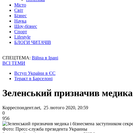
Місто
Світ
Бізнес
Наука
Шоу-бізнес
Спорт
Lifestyle
БЛОГИ ЧИТАЧІВ
СПЕЦТЕМА:
Війна в Ірані
ВСІ ТЕМИ
Вступ України в ЄС
Теракт в Барселоні
Зеленський призначив медика
Корреспондент.net, 25 лютого 2020, 20:59
0
956
Фото: Пресс-служба президента Украины