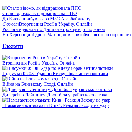
Стало відомо, як відпрацювала ППО
До Києва прибув глава МЗС Азербайджану
Сюжет
Вторгнення Росії в Україну. Онлайн
Росіяни вдарили по Дніпропетровщині, є поранені
На Херсонщині дрон РФ поцілив в автобус: шестеро поранених
Сюжети
Вторгнення Росії в Україну. Онлайн
Підсумки 05.08: Удар по Києву і брак антибалістики
Війна на Близькому Сході. Онлайн
Диверсія в Лейпцигу. Дрон біля українського літака
"Намагаються зламати Київ". Реакція Заходу на удар