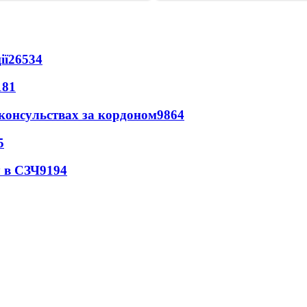
ії
26534
181
 консульствах за кордоном
9864
5
 в СЗЧ
9194