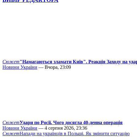
Сюжет
"Намагаються зламати Київ". Реакція Заходу на уда
Новини України
— Вчора, 23:09
Сюжет
Удари по Росії. Чого досягла 40-денна операція
Новини України
— 4 серпня 2026, 23:36
Сюжет
Напади на українців в Польщі. Як змінити ситуацію