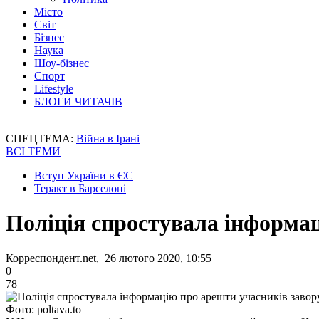
Місто
Світ
Бізнес
Наука
Шоу-бізнес
Спорт
Lifestyle
БЛОГИ ЧИТАЧІВ
СПЕЦТЕМА:
Війна в Ірані
ВСІ ТЕМИ
Вступ України в ЄС
Теракт в Барселоні
Поліція спростувала інформа
Корреспондент.net, 26 лютого 2020, 10:55
0
78
Фото: poltava.to