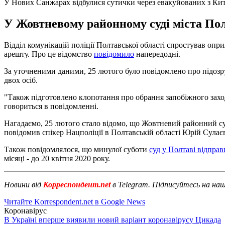
У Нових Санжарах відбулися сутички через евакуйованих з Ки
У Жовтневому районному суді міста Полт
Відділ комунікацій поліції Полтавської області спростував о
арешту. Про це відомство
повідомило
напередодні.
За уточненими даними, 25 лютого було повідомлено про підозр
двох осіб.
"Також підготовлено клопотання про обрання запобіжного захо
говориться в повідомленні.
Нагадаємо, 25 лютого стало відомо, що Жовтневий районний с
повідомив спікер Нацполіції в Полтавській області Юрій Сулає
Також повідомлялося, що минулої суботи
суд у Полтаві відпра
місяці - до 20 квітня 2020 року.
Новини від
Корреспондент.net
в Telegram. Підписуйтесь на на
Читайте Korrespondent.net в Google News
Коронавірус
В Україні вперше виявили новий варіант коронавірусу Цикада