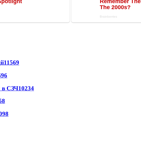
ії
11569
696
 в СЗЧ
10234
58
098