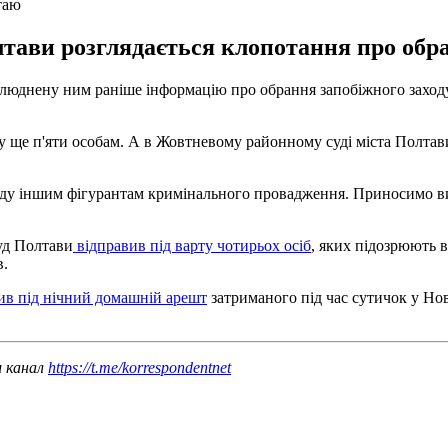
таю
ави розглядається клопотання про обран
прилюднену ним раніше інформацію про обрання запобіжного захо
у ще п'яти особам. А в Жовтневому районному суді міста Полтави
ду іншим фігурантам кримінального провадження. Приносимо виб
уд Полтави
відправив під варту чотирьох осіб
, яких підозрюють 
в.
вив під нічний домашній арешт
затриманого під час сутичок у Но
ш канал
https://t.me/korrespondentnet