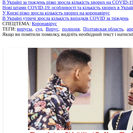
В Україні за тиждень різко зросла кількість хворих на COVID-1
Нові штами COVID-19: особливості та кількість хворих в Украї
У Києві різко зросла кількість хворих на коронавірус
В Україні утричі зросла кількість випадків COVID за тиждень
СПЕЦТЕМА:
Коронавірус
ТЕГИ:
вирусы
,
суд
,
Вирус
,
полиция
,
Полтавская область
,
аре
Якщо ви помітили помилку, виділіть необхідний текст і натисніт