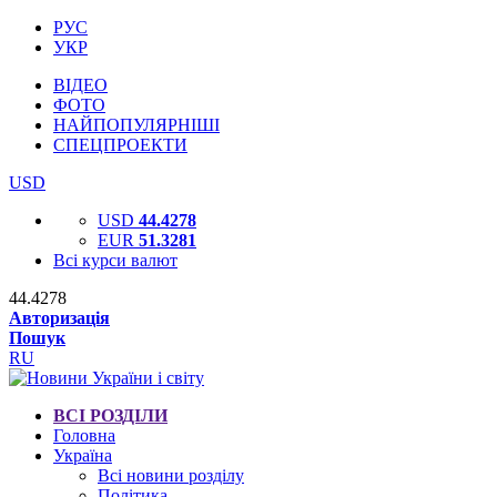
РУС
УКР
ВІДЕО
ФОТО
НАЙПОПУЛЯРНІШІ
СПЕЦПРОЕКТИ
USD
USD
44.4278
EUR
51.3281
Всі курси валют
44.4278
Авторизація
Пошук
RU
ВСІ РОЗДІЛИ
Головна
Україна
Всі новини розділу
Політика