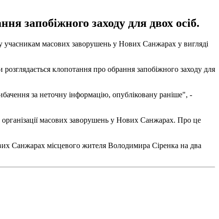
ня запобіжного заходу для двох осіб.
ду учасникам масових заворушень у Нових Санжарах у вигляді
 розглядається клопотання про обрання запобіжного заходу для
ачення за неточну інформацію, опубліковану раніше", -
в організації масових заворушень у Нових Санжарах. Про це
вих Санжарах місцевого жителя Володимира Сіренка на два