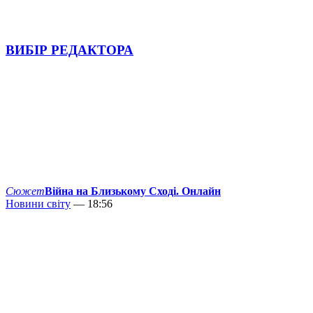
ВИБІР РЕДАКТОРА
Сюжет
Війна на Близькому Сході. Онлайн
Новини світу
— 18:56