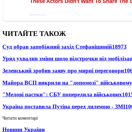
ЧИТАЙТЕ ТАКОЖ
Суд обрав запобіжний захід Стефанішиній
18973
Уряд ухвалив зміни щодо відстрочки від мобілізац
Зеленський зробив заяву про мирні переговори
10
Майора ВСП викрили на "допомозі" військовому
"Медові пастки": СБУ попередила військових
101
Україна поставила Путіна перед дилемою - ЗМІ
10
Читати коментарі
Новини України