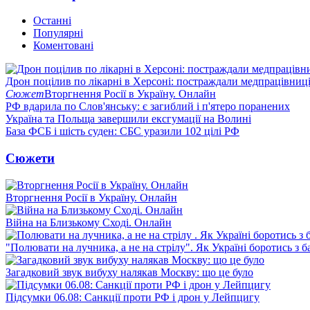
Останні
Популярні
Коментовані
Дрон поцілив по лікарні в Херсоні: постраждали медпрацівниц
Сюжет
Вторгнення Росії в Україну. Онлайн
РФ вдарила по Слов'янську: є загиблий і п'ятеро поранених
Україна та Польща завершили ексгумації на Волині
База ФСБ і шість суден: СБС уразили 102 цілі РФ
Сюжети
Вторгнення Росії в Україну. Онлайн
Війна на Близькому Сході. Онлайн
"Полювати на лучника, а не на стрілу". Як Україні боротись з 
Загадковий звук вибуху налякав Москву: що це було
Підсумки 06.08: Санкції проти РФ і дрон у Лейпцигу