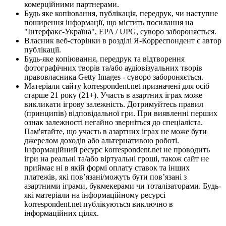
комерційними партнерами.
Будь яке копіювання, публікація, передрук, чи наступне
поширення інформації, що містить посилання на
"Інтерфакс-Україна", EPA / UPG, суворо забороняється.
Власник веб-сторінки в розділі Я-Корреспондент є автор
публікації.
Будь-яке копіювання, передрук та відтворення
фотографічних творів та/або аудіовізуальних творів
правовласника Getty Images - суворо забороняється.
Матеріали сайту korrespondent.net призначені для осіб
старше 21 року (21+). Участь в азартних іграх може
викликати ігрову залежність. Дотримуйтесь правил
(принципів) відповідальної гри. При виявленні перших
ознак залежності негайно зверніться до спеціаліста.
Пам'ятайте, що участь в азартних іграх не може бути
джерелом доходів або альтернативою роботі.
Інформаційний ресурс korrespondent.net не проводить
ігри на реальні та/або віртуальні гроші, також сайт не
приймає ні в якій формі оплату ставок та інших
платежів, які пов’язані/можуть бути пов’язані з
азартними іграми, букмекерами чи тоталізаторами. Будь-
які матеріали на інформаційному ресурсі
korrespondent.net публікуються виключно в
інформаційних цілях.