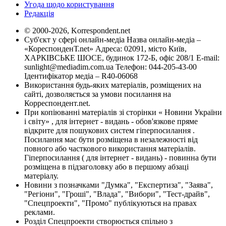
Угода щодо користування
Редакція
© 2000-2026, Korrespondent.net
Суб'єкт у сфері онлайн-медіа Назва онлайн-медіа –
«КореспонденТ.net» Адреса: 02091, місто Київ,
ХАРКІВСЬКЕ ШОСЕ, будинок 172-Б, офіс 208/1 E-mail:
sunlight@mediadim.com.ua
Телефон: 044-205-43-00
Ідентифікатор медіа – R40-06068
Використання будь-яких матеріалів, розміщених на
сайті, дозволяється за умови посилання на
Корреспондент.net.
При копіюванні матеріалів зі сторінки « Новини України
і світу» , для інтернет - видань - обов'язкове пряме
відкрите для пошукових систем гіперпосилання .
Посилання має бути розміщена в незалежності від
повного або часткового використання матеріалів.
Гіперпосилання ( для інтернет - видань) - повинна бути
розміщена в підзаголовку або в першому абзаці
матеріалу.
Новини з позначками "Думка", "Експертиза", "Заява",
"Регіони", "Гроші", "Влада", "Вибори", "Тест-драйв",
"Спецпроекти", "Промо" публікуються на правах
реклами.
Розділ Спецпроекти створюється спільно з