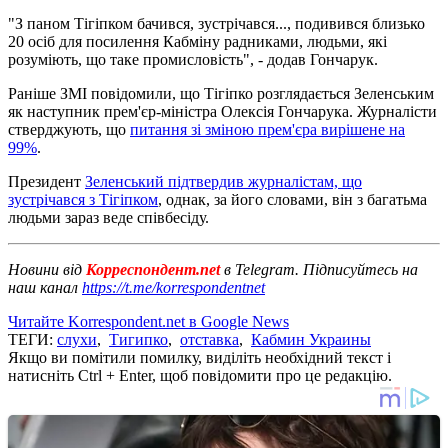
"З паном Тігіпком бачився, зустрічався..., подивився близько
20 осіб для посилення Кабміну радниками, людьми, які
розуміють, що таке промисловість", - додав Гончарук.
Раніше ЗМІ повідомили, що Тігіпко розглядається Зеленським
як наступник прем'єр-міністра Олексія Гончарука. Журналісти
стверджують, що
питання зі зміною прем'єра вирішене на
99%
.
Президент
Зеленський підтвердив журналістам, що
зустрічався з Тігіпком
, однак, за його словами, він з багатьма
людьми зараз веде співбесіду.
Новини від
Корреспондент.net
в Telegram. Підписуйтесь на
наш канал
https://t.me/korrespondentnet
Читайте Korrespondent.net в Google News
ТЕГИ:
слухи
,
Тигипко
,
отставка
,
Кабмин Украины
Якщо ви помітили помилку, виділіть необхідний текст і
натисніть Ctrl + Enter, щоб повідомити про це редакцію.