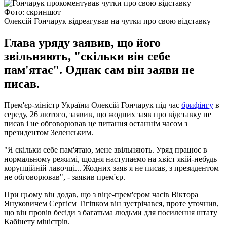
Фото: скриншот
Олексій Гончарук відреагував на чутки про свою відставку
Глава уряду заявив, що його
звільняють, "скільки він себе
пам'ятає". Однак сам він заяви не
писав.
Прем'єр-міністр України Олексій Гончарук під час
брифінгу
в
середу, 26 лютого, заявив, що жодних заяв про відставку не
писав і не обговорював це питання останнім часом з
президентом Зеленським.
"Я скільки себе пам'ятаю, мене звільняють. Уряд працює в
нормальному режимі, щодня наступаємо на хвіст якій-небудь
корупційній лавочці... Жодних заяв я не писав, з президентом
не обговорював", - заявив прем'єр.
При цьому він додав, що з віце-прем'єром часів Віктора
Януковичем Сергієм Тігіпком він зустрічався, проте уточнив,
що він провів бесіди з багатьма людьми для посилення штату
Кабінету міністрів.