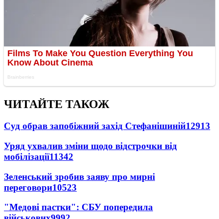
ЧИТАЙТЕ ТАКОЖ
Суд обрав запобіжний захід Стефанішиній
12913
Уряд ухвалив зміни щодо відстрочки від
мобілізації
11342
Зеленський зробив заяву про мирні
переговори
10523
"Медові пастки": СБУ попередила
військових
9992