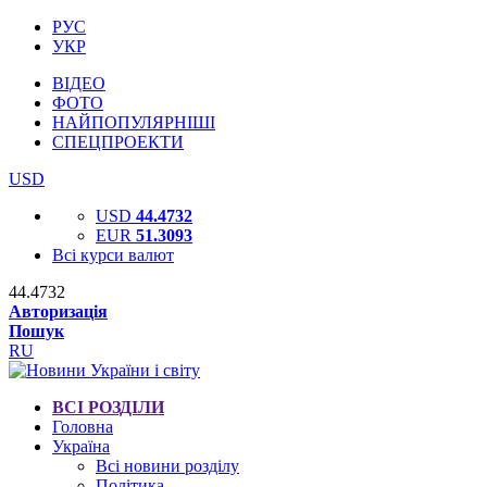
РУС
УКР
ВІДЕО
ФОТО
НАЙПОПУЛЯРНІШІ
СПЕЦПРОЕКТИ
USD
USD
44.4732
EUR
51.3093
Всі курси валют
44.4732
Авторизація
Пошук
RU
ВСІ РОЗДІЛИ
Головна
Україна
Всі новини розділу
Політика