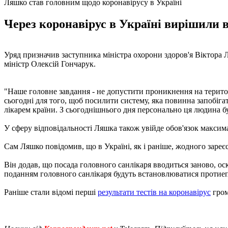
Ляшко став головним щодо коронавірусу в Україні
Через коронавірус в Україні вирішили в
Уряд призначив заступника міністра охорони здоров'я Віктора Л
міністр Олексій Гончарук.
"Наше головне завдання - не допустити проникнення на територ
сьогодні для того, щоб посилити систему, яка повинна запобі
лікарем країни. З сьогоднішнього дня персонально ця людина буде
У сферу відповідальності Ляшка також увійде обов'язок максима
Сам Ляшко повідомив, що в Україні, як і раніше, жодного зареє
Він додав, що посада головного санлікаря вводиться заново, о
поданням головного санлікаря будуть встановлюватися протиепід
Раніше стали відомі перші
результати тестів на коронавірус
гром