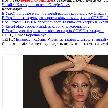
Новини від
Корреспондент.net
у Telegram. Підписуйтесь на на
Читайте Korrespondent.net в Google News
Коронавірус
В Україні вперше виявили новий варіант коронавірусу Цикада
В Україні за тиждень різко зросла кількість хворих на COVID-1
Нові штами COVID-19: особливості та кількість хворих в Украї
У Києві різко зросла кількість хворих на коронавірус
В Україні утричі зросла кількість випадків COVID за тиждень
СПЕЦТЕМА:
Коронавірус
ТЕГИ:
Минздрав
,
Кабмин Украины
,
правительство
,
главный 
Якщо ви помітили помилку, виділіть необхідний текст і натисніт