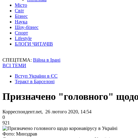
Місто
Світ
Бізнес
Наука
Шоу-бізнес
Спорт
Lifestyle
БЛОГИ ЧИТАЧІВ
СПЕЦТЕМА:
Війна в Ірані
ВСІ ТЕМИ
Вступ України в ЄС
Теракт в Барселоні
Призначено "головного" щодо 
Корреспондент.net, 26 лютого 2020, 14:54
0
921
Фото: Минздрав