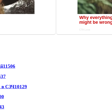
ії
11506
637
 в СЗЧ
10129
00
43