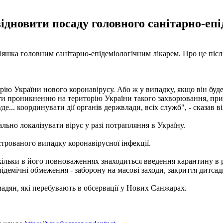
ідновити посаду головного санітарно-епі
яшка головним санітарно-епідеміологічним лікарем. Про це після
ію України нового коронавірусу. Або ж у випадку, якщо він буд
гати проникненню на територію України такого захворювання, пр
... координувати дії органів держвлади, всіх служб", - сказав ві
льно локалізувати вірус у разі потрапляння в Україну.
строваного випадку коронавірусної інфекції.
скільки в його повноваженнях знаходиться введення карантину в 
емічні обмеження - заборону на масові заходи, закриття дитсадк
адян, які перебувають в обсервації у Нових Санжарах.