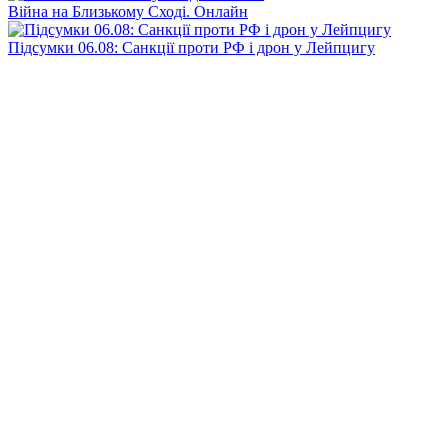
Війна на Близькому Сході. Онлайн
Підсумки 06.08: Санкції проти РФ і дрон у Лейпцигу