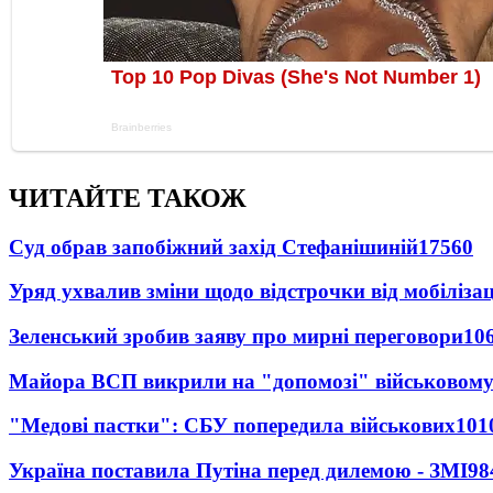
ЧИТАЙТЕ ТАКОЖ
Суд обрав запобіжний захід Стефанішиній
17560
Уряд ухвалив зміни щодо відстрочки від мобілізац
Зеленський зробив заяву про мирні переговори
10
Майора ВСП викрили на "допомозі" військовому
"Медові пастки": СБУ попередила військових
101
Україна поставила Путіна перед дилемою - ЗМІ
98