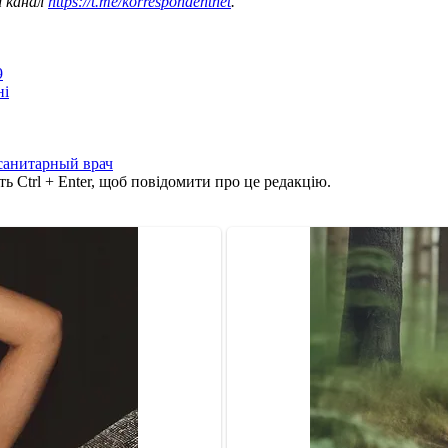
ш канал
https://t.me/korrespondentnet
.
9
ні
санитарный врач
ь Ctrl + Enter, щоб повідомити про це редакцію.