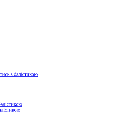
отись з балістикою
балістикою