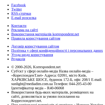
Facebook
Twitter
RSS-стрічки
E-mail розсилка
Контакти
Реклама на сайті
Використання матеріалів korrespondent.net
Правила користування сайтом
Договір користування сайтом
Політика у сфері конфіденційності і персональних даних
Угода щодо користування
Редакція
© 2000-2026, Korrespondent.net
Суб'єкт у сфері онлайн-медіа Назва онлайн-медіа –
«КореспонденТ.net» Адреса: 02091, місто Київ,
ХАРКІВСЬКЕ ШОСЕ, будинок 172-Б, офіс 208/1 E-mail:
sunlight@mediadim.com.ua
Телефон: 044-205-43-00
Ідентифікатор медіа – R40-06068
Використання будь-яких матеріалів, розміщених на
сайті, дозволяється за умови посилання на
Корреспондент.net.
При копіюванні матеріалів зі сторінки « Новини України