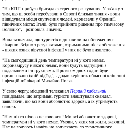
"На КПП прибула бригада екстреного реагування. У зв'язку з
тим, що ці особи перебували в Європі близько тижня - вони
відвідували місця скупчення людей, карнавали у Франції,
північних містах Італії, було прийнято рішення про тимчасову
ізоляцію", - розповіла Тимчик.
Вона зазначила, що туристів відправили на обстеження в
лікарню. Згідно з результатами, отриманими після обстеження
- ніяких ознак вірусної інфекції у них не було виявлено.
"На сьогоднішній день температури ні у кого немає.
Коронавірусу ніякого немає, вони будуть відпущені з
подальшими інструкціями. Протягом двох годин буде
організовано їхній від'їзд", - додав керівник обласної клінічної
інфекційної лікарні Михайло Поляк.
У свою чергу, місцевий телеканал
Перший кабельний
повідомляє, що затримані туристи влаштували скандал,
заявляючи, що всі вони абсолютно здорові, а їх утримують
силою.
"Нам ніхто нічого не говорить! Ми всі абсолютно здорові,
температури ні у кого немає. Умови, у яких ми жили, жахливі.
Нас не годують і навіть не допускають до туристичного