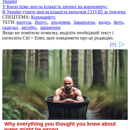
Україні
У Києві різко зросла кількість хворих на коронавірус
В Україні утричі зросла кількість випадків COVID за тиждень
СПЕЦТЕМА:
Коронавірус
ТЕГИ:
вирусы
,
Вирус
,
эпидемия
,
Закарпатье
,
видео
,
фото
,
скандал
,
автобус
,
заражение
Якщо ви помітили помилку, виділіть необхідний текст і
натисніть Ctrl + Enter, щоб повідомити про це редакцію.