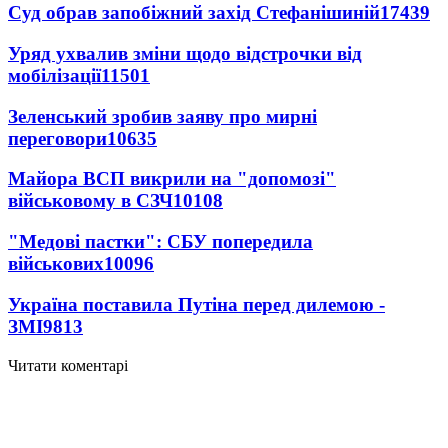
Суд обрав запобіжний захід Стефанішиній
17439
Уряд ухвалив зміни щодо відстрочки від
мобілізації
11501
Зеленський зробив заяву про мирні
переговори
10635
Майора ВСП викрили на "допомозі"
військовому в СЗЧ
10108
"Медові пастки": СБУ попередила
військових
10096
Україна поставила Путіна перед дилемою -
ЗМІ
9813
Читати коментарі