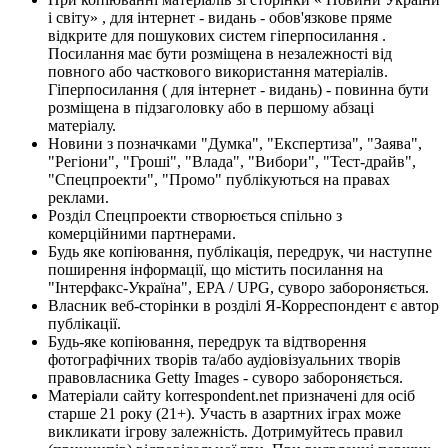
і світу» , для інтернет - видань - обов'язкове пряме
відкрите для пошукових систем гіперпосилання .
Посилання має бути розміщена в незалежності від
повного або часткового використання матеріалів.
Гіперпосилання ( для інтернет - видань) - повинна бути
розміщена в підзаголовку або в першому абзаці
матеріалу.
Новини з позначками "Думка", "Експертиза", "Заява",
"Регіони", "Гроші", "Влада", "Вибори", "Тест-драйв",
"Спецпроекти", "Промо" публікуються на правах
реклами.
Розділ Спецпроекти створюється спільно з
комерційними партнерами.
Будь яке копіювання, публікація, передрук, чи наступне
поширення інформації, що містить посилання на
"Інтерфакс-Україна", EPA / UPG, суворо забороняється.
Власник веб-сторінки в розділі Я-Корреспондент є автор
публікації.
Будь-яке копіювання, передрук та відтворення
фотографічних творів та/або аудіовізуальних творів
правовласника Getty Images - суворо забороняється.
Матеріали сайту korrespondent.net призначені для осіб
старше 21 року (21+). Участь в азартних іграх може
викликати ігрову залежність. Дотримуйтесь правил