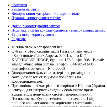
Контакти
Реклама на сайті
Використання матеріалів korrespondent.net
Правила користування сайтом
Договір користування сайтом
Політика у сфері конфіденційності і персональних даних
Угода щодо користування
Редакція
© 2000-2026, Korrespondent.net
Суб'єкт у сфері онлайн-медіа Назва онлайн-медіа –
«КореспонденТ.net» Адреса: 02091, місто Київ,
ХАРКІВСЬКЕ ШОСЕ, будинок 172-Б, офіс 208/1 E-mail:
sunlight@mediadim.com.ua
Телефон: 044-205-43-00
Ідентифікатор медіа – R40-06068
Використання будь-яких матеріалів, розміщених на
сайті, дозволяється за умови посилання на
Корреспондент.net.
При копіюванні матеріалів зі сторінки « Новини України
і світу» , для інтернет - видань - обов'язкове пряме
відкрите для пошукових систем гіперпосилання .
Посилання має бути розміщена в незалежності від
повного або часткового використання матеріалів.