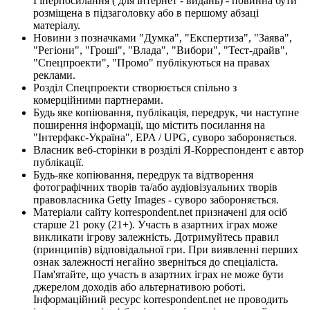
Гіперпосилання ( для інтернет - видань) - повинна бути
розміщена в підзаголовку або в першому абзаці
матеріалу.
Новини з позначками "Думка", "Експертиза", "Заява",
"Регіони", "Гроші", "Влада", "Вибори", "Тест-драйв",
"Спецпроекти", "Промо" публікуються на правах
реклами.
Розділ Спецпроекти створюється спільно з
комерційними партнерами.
Будь яке копіювання, публікація, передрук, чи наступне
поширення інформації, що містить посилання на
"Інтерфакс-Україна", EPA / UPG, суворо забороняється.
Власник веб-сторінки в розділі Я-Корреспондент є автор
публікації.
Будь-яке копіювання, передрук та відтворення
фотографічних творів та/або аудіовізуальних творів
правовласника Getty Images - суворо забороняється.
Матеріали сайту korrespondent.net призначені для осіб
старше 21 року (21+). Участь в азартних іграх може
викликати ігрову залежність. Дотримуйтесь правил
(принципів) відповідальної гри. При виявленні перших
ознак залежності негайно зверніться до спеціаліста.
Пам'ятайте, що участь в азартних іграх не може бути
джерелом доходів або альтернативою роботі.
Інформаційний ресурс korrespondent.net не проводить