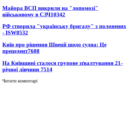
Майора ВСП викрили на "допомозі"
військовому в СЗЧ
10342
РФ створила "українську бригаду" з полонених
- ISW
8532
Київ про рішення Швеції щодо судна: Це
прецедент
7608
На Київщині сталося групове зґвалтування 21-
річної дівчини
7514
Читати коментарі