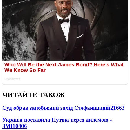
ЧИТАЙТЕ ТАКОЖ
Суд обрав запобіжний захід Стефанішиній
21663
Україна поставила Путіна перед дилемою -
ЗМІ
10406