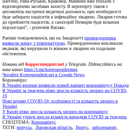
Шегині, Рава-Руській, Краковці. Машини вже поїхали з
відповідними засобами захисту. В аеропорту також є
автомобіль екстреної медичної допомоги, при необхідності
буде забирати пацієнтів в інфекційну лікарню. Лікарня готова
до прийняття пацієнтів, а санаторій Немирів буде вільним
відсьогодні", - розповів Васько.
Раніше повідомлялося, що на Закарпатті
прикордонники
виявили жінку з температурою
. Прикордонники викликали
медиків, які вирушили із жінкою в лікарню на подальше
обстеження.
Новини від
Корреспондент.net
у Telegram. Підписуйтесь на
наш канал
https://t.me/korrespondentnet
.
Читайте Korrespondent.net в Google News
Коронавірус
В Україні вперше виявили новий варіант коронавірусу Цикада
В Україні за тиждень різко зросла кількість хворих на COVID-
19
Нові штами COVID-19: особливості та кількість хворих в
Україні
У Києві різко зросла кількість хворих на коронавірус
В Україні утричі зросла кількість випадків COVID за тиждень
СПЕЦТЕМА:
Коронавірус
ТЕГИ:
вирусы
,
Львовская область
,
Вирус
,
заболевание
,