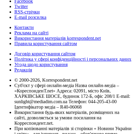
Facebook
Twitter
RSS-стрічки
E-mail розсилка
Контакти
Реклама на сайті
Використання матеріалів korrespondent.net
Правила користування сайтом
Договір користування сайтом
Політика у сфері конфіденційності і персональних даних
Угода щодо користування
Редакція
© 2000-2026, Korrespondent.net
Суб'єкт у сфері онлайн-медіа Назва онлайн-медіа –
«КореспонденТ.net» Адреса: 02091, місто Київ,
ХАРКІВСЬКЕ ШОСЕ, будинок 172-Б, офіс 208/1 E-mail:
sunlight@mediadim.com.ua
Телефон: 044-205-43-00
Ідентифікатор медіа – R40-06068
Використання будь-яких матеріалів, розміщених на
сайті, дозволяється за умови посилання на
Корреспондент.net.
При копіюванні матеріалів зі сторінки « Новини України
і світу» , для інтернет - видань - обов'язкове пряме