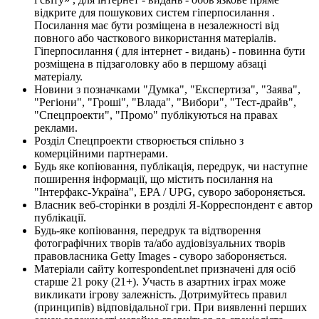
відкрите для пошукових систем гіперпосилання .
Посилання має бути розміщена в незалежності від
повного або часткового використання матеріалів.
Гіперпосилання ( для інтернет - видань) - повинна бути
розміщена в підзаголовку або в першому абзаці
матеріалу.
Новини з позначками "Думка", "Експертиза", "Заява",
"Регіони", "Гроші", "Влада", "Вибори", "Тест-драйв",
"Спецпроекти", "Промо" публікуються на правах
реклами.
Розділ Спецпроекти створюється спільно з
комерційними партнерами.
Будь яке копіювання, публікація, передрук, чи наступне
поширення інформації, що містить посилання на
"Інтерфакс-Україна", EPA / UPG, суворо забороняється.
Власник веб-сторінки в розділі Я-Корреспондент є автор
публікації.
Будь-яке копіювання, передрук та відтворення
фотографічних творів та/або аудіовізуальних творів
правовласника Getty Images - суворо забороняється.
Матеріали сайту korrespondent.net призначені для осіб
старше 21 року (21+). Участь в азартних іграх може
викликати ігрову залежність. Дотримуйтесь правил
(принципів) відповідальної гри. При виявленні перших