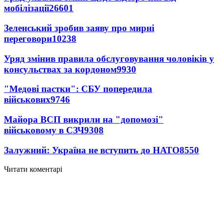
мобілізації
26601
Зеленський зробив заяву про мирні
переговори
10238
Уряд змінив правила обслуговування чоловіків у
консульствах за кордоном
9930
"Медові пастки": СБУ попередила
військових
9746
Майора ВСП викрили на "допомозі"
військовому в СЗЧ
9308
Залужний: Україна не вступить до НАТО
8550
Читати коментарі