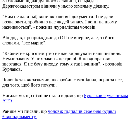
За словами відчайдушного селянина, сільрада з
Держгеокадастром відняли у нього земельну ділянку.
"Нам не дали паї, вони вкрали всі документи. І не дали
розпаювати, зробили з нас людей запасу. І вони на цьому
наживаються", - пояснив журналістам чоловік.
Він додав, що приїжджає до ОП не вперше, але, за його
словами, "все марно".
"Кабінетне крисятництво не дає вирішувати наші питання.
Немає закону. У них закон - це гроші. Я неодноразово
звертався. Я не бачу виходу, тому я так і вчинив", - розповів
Бурлаков.
Чоловік також зазначив, що зробив самопідпал, перш за все,
для того, щоб його почули.
Нагадаємо, що пізніше стало відомо, що
Бурлаков є учасником
АТО.
Раніше ми писали, що
чоловік підпалив себе біля будівлі
Європарламенту.