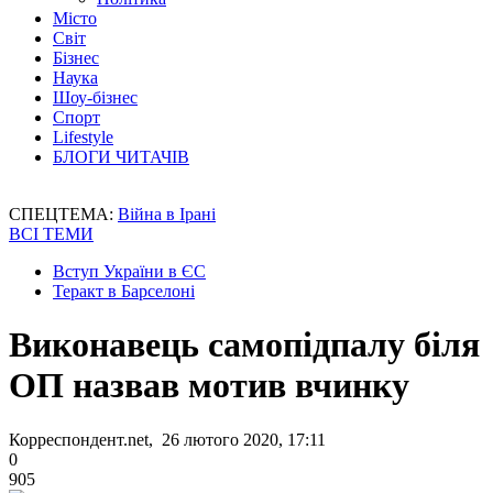
Місто
Світ
Бізнес
Наука
Шоу-бізнес
Спорт
Lifestyle
БЛОГИ ЧИТАЧІВ
СПЕЦТЕМА:
Війна в Ірані
ВСІ ТЕМИ
Вступ України в ЄС
Теракт в Барселоні
Виконавець самопідпалу біля
ОП назвав мотив вчинку
Корреспондент.net, 26 лютого 2020, 17:11
0
905