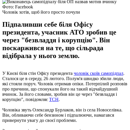
Фото: Facebook
Чоловік хотів, щоб його просто почули
Підпаливши себе біля Офісу
президента, учасник АТО зробив це
через "безвладдя і корупцію". Він
поскаржився на те, що сільрада
відібрала у нього землю.
У Києві біля стін Офісу президента
чоловік скоїв самопідпал
.
Сталося це в середу, 26 лютого. Полум'я швидко збили люди,
які стояли поруч. Чоловік отримав опіки. Потерпілий розповів
про причини, що спонукали його на такий відчайдушний
вчинок. За його словами, зробив він це через "безвладдя і
корупцію", повідомляє
ТСН
.
Чоловіка звуть Олександр Бурлаков, він із села Новоселівка.
Він, обливаючи себе бензином і підпалюючи, намагався
привернути увагу до своєї проблеми.