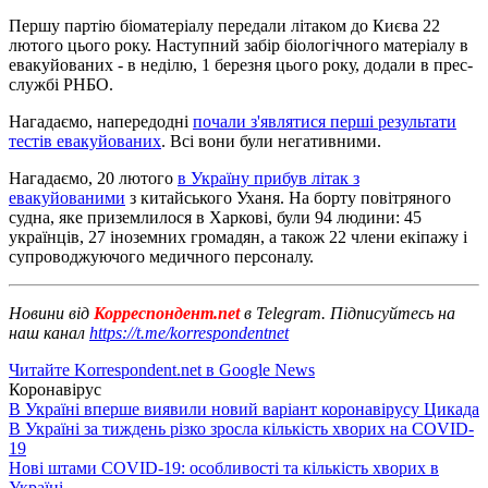
Першу партію біоматеріалу передали літаком до Києва 22
лютого цього року. Наступний забір біологічного матеріалу в
евакуйованих - в неділю, 1 березня цього року, додали в прес-
службі РНБО.
Нагадаємо, напередодні
почали з'являтися перші результати
тестів евакуйованих
. Всі вони були негативними.
Нагадаємо, 20 лютого
в Україну прибув літак з
евакуйованими
з китайського Уханя. На борту повітряного
судна, яке приземлилося в Харкові, були 94 людини: 45
українців, 27 іноземних громадян, а також 22 члени екіпажу і
супроводжуючого медичного персоналу.
Новини від
Корреспондент.net
в Telegram. Підписуйтесь на
наш канал
https://t.me/korrespondentnet
Читайте Korrespondent.net в Google News
Коронавірус
В Україні вперше виявили новий варіант коронавірусу Цикада
В Україні за тиждень різко зросла кількість хворих на COVID-
19
Нові штами COVID-19: особливості та кількість хворих в
Україні