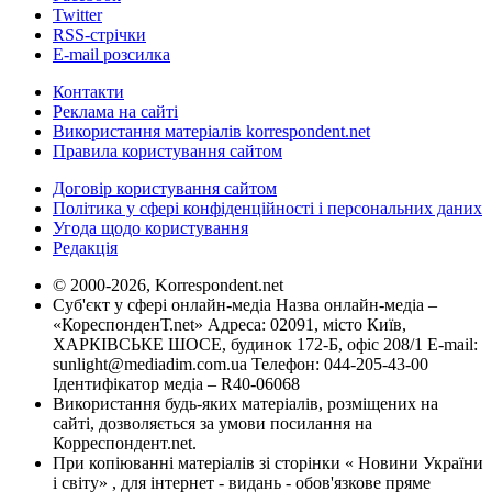
Twitter
RSS-стрічки
E-mail розсилка
Контакти
Реклама на сайті
Використання матеріалів korrespondent.net
Правила користування сайтом
Договір користування сайтом
Політика у сфері конфіденційності і персональних даних
Угода щодо користування
Редакція
© 2000-2026, Korrespondent.net
Суб'єкт у сфері онлайн-медіа Назва онлайн-медіа –
«КореспонденТ.net» Адреса: 02091, місто Київ,
ХАРКІВСЬКЕ ШОСЕ, будинок 172-Б, офіс 208/1 E-mail:
sunlight@mediadim.com.ua
Телефон: 044-205-43-00
Ідентифікатор медіа – R40-06068
Використання будь-яких матеріалів, розміщених на
сайті, дозволяється за умови посилання на
Корреспондент.net.
При копіюванні матеріалів зі сторінки « Новини України
і світу» , для інтернет - видань - обов'язкове пряме