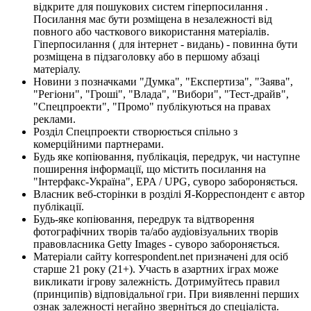
відкрите для пошукових систем гіперпосилання .
Посилання має бути розміщена в незалежності від
повного або часткового використання матеріалів.
Гіперпосилання ( для інтернет - видань) - повинна бути
розміщена в підзаголовку або в першому абзаці
матеріалу.
Новини з позначками "Думка", "Експертиза", "Заява",
"Регіони", "Гроші", "Влада", "Вибори", "Тест-драйв",
"Спецпроекти", "Промо" публікуються на правах
реклами.
Розділ Спецпроекти створюється спільно з
комерційними партнерами.
Будь яке копіювання, публікація, передрук, чи наступне
поширення інформації, що містить посилання на
"Інтерфакс-Україна", EPA / UPG, суворо забороняється.
Власник веб-сторінки в розділі Я-Корреспондент є автор
публікації.
Будь-яке копіювання, передрук та відтворення
фотографічних творів та/або аудіовізуальних творів
правовласника Getty Images - суворо забороняється.
Матеріали сайту korrespondent.net призначені для осіб
старше 21 року (21+). Участь в азартних іграх може
викликати ігрову залежність. Дотримуйтесь правил
(принципів) відповідальної гри. При виявленні перших
ознак залежності негайно зверніться до спеціаліста.