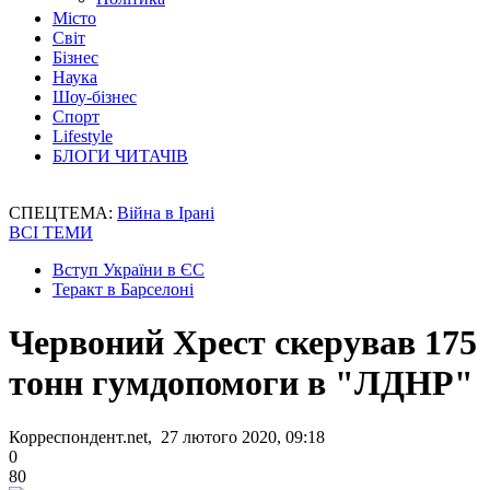
Місто
Світ
Бізнес
Наука
Шоу-бізнес
Спорт
Lifestyle
БЛОГИ ЧИТАЧІВ
СПЕЦТЕМА:
Війна в Ірані
ВСІ ТЕМИ
Вступ України в ЄС
Теракт в Барселоні
Червоний Хрест скерував 175
тонн гумдопомоги в "ЛДНР"
Корреспондент.net, 27 лютого 2020, 09:18
0
80