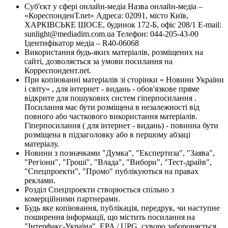
Суб'єкт у сфері онлайн-медіа Назва онлайн-медіа –
«КореспонденТ.net» Адреса: 02091, місто Київ,
ХАРКІВСЬКЕ ШОСЕ, будинок 172-Б, офіс 208/1 E-mail:
sunlight@mediadim.com.ua
Телефон: 044-205-43-00
Ідентифікатор медіа – R40-06068
Використання будь-яких матеріалів, розміщених на
сайті, дозволяється за умови посилання на
Корреспондент.net.
При копіюванні матеріалів зі сторінки « Новини України
і світу» , для інтернет - видань - обов'язкове пряме
відкрите для пошукових систем гіперпосилання .
Посилання має бути розміщена в незалежності від
повного або часткового використання матеріалів.
Гіперпосилання ( для інтернет - видань) - повинна бути
розміщена в підзаголовку або в першому абзаці
матеріалу.
Новини з позначками "Думка", "Експертиза", "Заява",
"Регіони", "Гроші", "Влада", "Вибори", "Тест-драйв",
"Спецпроекти", "Промо" публікуються на правах
реклами.
Розділ Спецпроекти створюється спільно з
комерційними партнерами.
Будь яке копіювання, публікація, передрук, чи наступне
поширення інформації, що містить посилання на
"Інтерфакс-Україна", EPA / UPG, суворо забороняється.