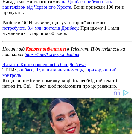
Нагадаємо, минулого тижня
на Донбас прибули п'ять
вантажівок від Червоного Хреста
. Вони привезли 100 тонн
продуктів.
Раніше в ООН заявили, що гуманітарної допомоги
потребують 3,4 млн жителів Донбасу
. При цьому 1,1 млн
нужденних - старші за 60 років.
Новини від
Корреспондент.net
в Telegram. Підписуйтесь на
наш канал
https://t.me/korrespondentnet
Читайте Korrespondent.net в Google News
ТЕГИ:
донбасс
,
Гуманитарная помощь
,
прикордонний
контроль
Якщо ви помітили помилку, виділіть необхідний текст і
натисніть Ctrl + Enter, щоб повідомити про це редакцію.