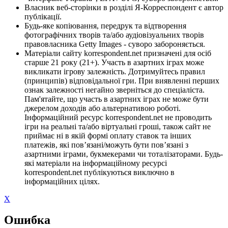
Власник веб-сторінки в розділі Я-Корреспондент є автор
публікації.
Будь-яке копіювання, передрук та відтворення
фотографічних творів та/або аудіовізуальних творів
правовласника Getty Images - суворо забороняється.
Матеріали сайту korrespondent.net призначені для осіб
старше 21 року (21+). Участь в азартних іграх може
викликати ігрову залежність. Дотримуйтесь правил
(принципів) відповідальної гри. При виявленні перших
ознак залежності негайно зверніться до спеціаліста.
Пам'ятайте, що участь в азартних іграх не може бути
джерелом доходів або альтернативою роботі.
Інформаційний ресурс korrespondent.net не проводить
ігри на реальні та/або віртуальні гроші, також сайт не
приймає ні в якій формі оплату ставок та інших
платежів, які пов’язані/можуть бути пов’язані з
азартними іграми, букмекерами чи тоталізаторами. Будь-
які матеріали на інформаційному ресурсі
korrespondent.net публікуються виключно в
інформаційних цілях.
X
Ошибка