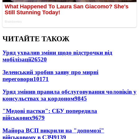
ЧИТАЙТЕ ТАКОЖ
Уряд ухвалив зміни щодо відстрочки від
мобілізації
26520
Зеленський зробив заяву про мирні
переговори
10171
Уряд змінив правила обслуговування чоловіків у
консульствах за кордоном
9845
"Медові пастки": СБУ попередила
військових
9679
Майора ВСП викрили на "допомозі"
військовому в СЗЧ
9139