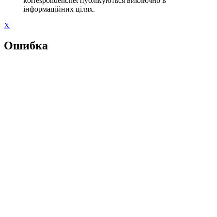
korrespondent.net публікуються виключно в
інформаційних цілях.
X
Ошибка