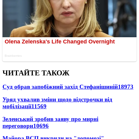
ЧИТАЙТЕ ТАКОЖ
Суд обрав запобіжний захід Стефанішиній
18973
Уряд ухвалив зміни щодо відстрочки від
мобілізації
11569
Зеленський зробив заяву про мирні
переговори
10696
Майора ВСП викрили на "допомозі"