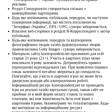
реклами.
Розділ Спецпроекти створюється спільно з
комерційними партнерами.
Будь яке копіювання, публікація, передрук, чи наступне
поширення інформації, що містить посилання на
"Інтерфакс-Україна", EPA / UPG, суворо забороняється.
Власник веб-сторінки в розділі Я-Корреспондент є автор
публікації.
Будь-яке копіювання, передрук та відтворення
фотографічних творів та/або аудіовізуальних творів
правовласника Getty Images - суворо забороняється.
Матеріали сайту korrespondent.net призначені для осіб
старше 21 року (21+). Участь в азартних іграх може
викликати ігрову залежність. Дотримуйтесь правил
(принципів) відповідальної гри. При виявленні перших
ознак залежності негайно зверніться до спеціаліста.
Пам'ятайте, що участь в азартних іграх не може бути
джерелом доходів або альтернативою роботі.
Інформаційний ресурс korrespondent.net не проводить
ігри на реальні та/або віртуальні гроші, також сайт не
приймає ні в якій формі оплату ставок та інших
платежів, які пов’язані/можуть бути пов’язані з
азартними іграми, букмекерами чи тоталізаторами. Будь-
які матеріали на інформаційному ресурсі