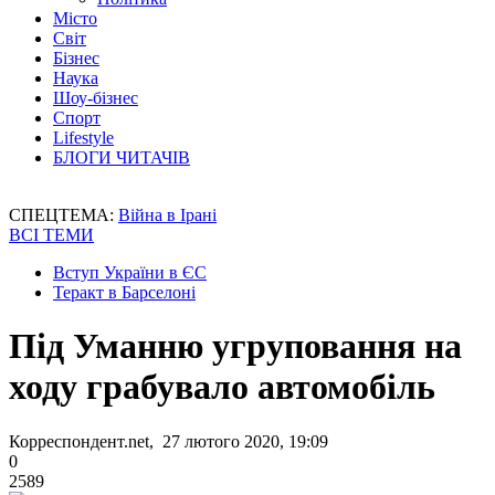
Місто
Світ
Бізнес
Наука
Шоу-бізнес
Спорт
Lifestyle
БЛОГИ ЧИТАЧІВ
СПЕЦТЕМА:
Війна в Ірані
ВСІ ТЕМИ
Вступ України в ЄС
Теракт в Барселоні
Під Уманню угруповання на
ходу грабувало автомобіль
Корреспондент.net, 27 лютого 2020, 19:09
0
2589