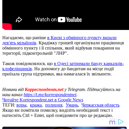
Нагадаємо, що раніше
в Києві з обмінного пункту вкрали
дев'ять мільйонів
. Крадіжку грошей організували працівниця
обмінного пункту і її спільник, який відбував покарання на
території, підконтрольній "ЛНР".
Також повідомлялося, що
в Одесі затримали банду кавказців-
клофелінщиків
. На допомогу до бандитам на місце події
приїхала група підтримки, яка намагалася їх звільнити.
Новини від
Корреспондент.net
у Telegram. Підписуйтесь на
наш канал
https://t.me/korrespondentnet
.
Читайте Korrespondent.net в Google News
ТЕГИ:
воры
,
кража
,
полиция
,
Умань
,
Черкасская область
Якщо ви помітили помилку, виділіть необхідний текст і
натисніть Ctrl + Enter, щоб повідомити про це редакцію.