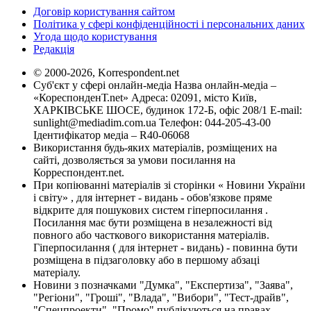
Договір користування сайтом
Політика у сфері конфіденційності і персональних даних
Угода щодо користування
Редакція
© 2000-2026, Korrespondent.net
Суб'єкт у сфері онлайн-медіа Назва онлайн-медіа –
«КореспонденТ.net» Адреса: 02091, місто Київ,
ХАРКІВСЬКЕ ШОСЕ, будинок 172-Б, офіс 208/1 E-mail:
sunlight@mediadim.com.ua
Телефон: 044-205-43-00
Ідентифікатор медіа – R40-06068
Використання будь-яких матеріалів, розміщених на
сайті, дозволяється за умови посилання на
Корреспондент.net.
При копіюванні матеріалів зі сторінки « Новини України
і світу» , для інтернет - видань - обов'язкове пряме
відкрите для пошукових систем гіперпосилання .
Посилання має бути розміщена в незалежності від
повного або часткового використання матеріалів.
Гіперпосилання ( для інтернет - видань) - повинна бути
розміщена в підзаголовку або в першому абзаці
матеріалу.
Новини з позначками "Думка", "Експертиза", "Заява",
"Регіони", "Гроші", "Влада", "Вибори", "Тест-драйв",
"Спецпроекти", "Промо" публікуються на правах