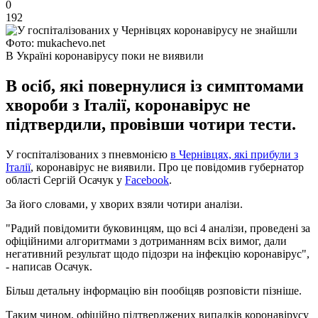
0
192
Фото: mukachevo.net
В Україні коронавірусу поки не виявили
В осіб, які повернулися із симптомами
хвороби з Італії, коронавірус не
підтвердили, провівши чотири тести.
У госпіталізованих з пневмонією
в Чернівцях, які прибули з
Італії
, коронавірус не виявили. Про це повідомив губернатор
області Сергій Осачук у
Facebook
.
За його словами, у хворих взяли чотири аналізи.
"Радий повідомити буковинцям, що всі 4 аналізи, проведені за
офіційними алгоритмами з дотриманням всіх вимог, дали
негативний результат щодо підозри на інфекцію коронавірус",
- написав Осачук.
Більш детальну інформацію він пообіцяв розповісти пізніше.
Таким чином, офіційно підтверджених випадків коронавірусу