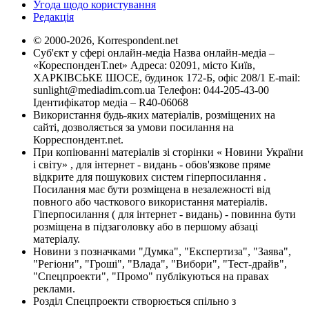
Угода щодо користування
Редакція
© 2000-2026, Korrespondent.net
Суб'єкт у сфері онлайн-медіа Назва онлайн-медіа –
«КореспонденТ.net» Адреса: 02091, місто Київ,
ХАРКІВСЬКЕ ШОСЕ, будинок 172-Б, офіс 208/1 E-mail:
sunlight@mediadim.com.ua
Телефон: 044-205-43-00
Ідентифікатор медіа – R40-06068
Використання будь-яких матеріалів, розміщених на
сайті, дозволяється за умови посилання на
Корреспондент.net.
При копіюванні матеріалів зі сторінки « Новини України
і світу» , для інтернет - видань - обов'язкове пряме
відкрите для пошукових систем гіперпосилання .
Посилання має бути розміщена в незалежності від
повного або часткового використання матеріалів.
Гіперпосилання ( для інтернет - видань) - повинна бути
розміщена в підзаголовку або в першому абзаці
матеріалу.
Новини з позначками "Думка", "Експертиза", "Заява",
"Регіони", "Гроші", "Влада", "Вибори", "Тест-драйв",
"Спецпроекти", "Промо" публікуються на правах
реклами.
Розділ Спецпроекти створюється спільно з