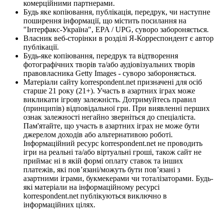
комерційними партнерами.
Будь яке копіювання, публікація, передрук, чи наступне
поширення інформації, що містить посилання на
"Інтерфакс-Україна", EPA / UPG, суворо забороняється.
Власник веб-сторінки в розділі Я-Корреспондент є автор
публікації.
Будь-яке копіювання, передрук та відтворення
фотографічних творів та/або аудіовізуальних творів
правовласника Getty Images - суворо забороняється.
Матеріали сайту korrespondent.net призначені для осіб
старше 21 року (21+). Участь в азартних іграх може
викликати ігрову залежність. Дотримуйтесь правил
(принципів) відповідальної гри. При виявленні перших
ознак залежності негайно зверніться до спеціаліста.
Пам'ятайте, що участь в азартних іграх не може бути
джерелом доходів або альтернативою роботі.
Інформаційний ресурс korrespondent.net не проводить
ігри на реальні та/або віртуальні гроші, також сайт не
приймає ні в якій формі оплату ставок та інших
платежів, які пов’язані/можуть бути пов’язані з
азартними іграми, букмекерами чи тоталізаторами. Будь-
які матеріали на інформаційному ресурсі
korrespondent.net публікуються виключно в
інформаційних цілях.