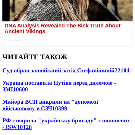
ЧИТАЙТЕ ТАКОЖ
Суд обрав запобіжний захід Стефанішиній
22104
Україна поставила Путіна перед дилемою -
ЗМІ
10600
Майора ВСП викрили на "допомозі"
військовому в СЗЧ
10399
РФ створила "українську бригаду" з полонених
- ISW
10128