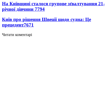
На Київщині сталося групове зґвалтування 21-
річної дівчини
7794
Київ про рішення Швеції щодо судна: Це
прецедент
7671
Читати коментарі