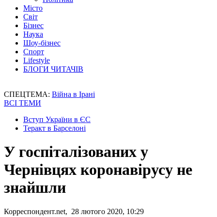
Місто
Світ
Бізнес
Наука
Шоу-бізнес
Спорт
Lifestyle
БЛОГИ ЧИТАЧІВ
СПЕЦТЕМА:
Війна в Ірані
ВСІ ТЕМИ
Вступ України в ЄС
Теракт в Барселоні
У госпіталізованих у
Чернівцях коронавірусу не
знайшли
Корреспондент.net, 28 лютого 2020, 10:29