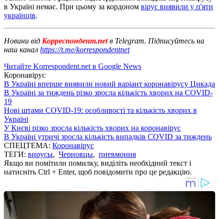
в Україні немає. При цьому за кордоном
вірус виявили у п'яти
українців
.
Новини від
Корреспондент.net
в Telegram. Підписуйтесь на
наш канал
https://t.me/korrespondentnet
Читайте Korrespondent.net в Google News
Коронавірус
В Україні вперше виявили новий варіант коронавірусу Цикада
В Україні за тиждень різко зросла кількість хворих на COVID-
19
Нові штами COVID-19: особливості та кількість хворих в
Україні
У Києві різко зросла кількість хворих на коронавірус
В Україні утричі зросла кількість випадків COVID за тиждень
СПЕЦТЕМА:
Коронавірус
ТЕГИ:
вирусы
,
Черновцы
,
пневмония
Якщо ви помітили помилку, виділіть необхідний текст і
натисніть Ctrl + Enter, щоб повідомити про це редакцію.