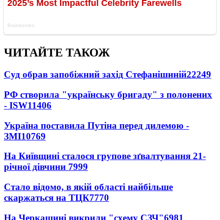
ЧИТАЙТЕ ТАКОЖ
Суд обрав запобіжний захід Стефанішиній
22249
РФ створила "українську бригаду" з полонених
- ISW
11406
Україна поставила Путіна перед дилемою -
ЗМІ
10769
На Київщині сталося групове зґвалтування 21-
річної дівчини
7999
Стало відомо, в якій області найбільше
скаржаться на ТЦК
7770
На Черкащині викрили "схему СЗЧ"
6981