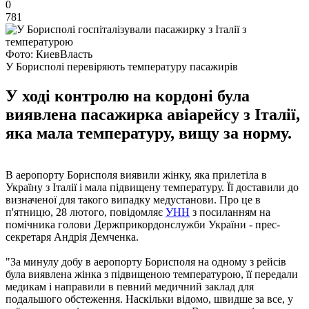
0
781
Фото: КиевВласть
У Борисполі перевіряють температуру пасажирів
У ході контролю на кордоні була
виявлена пасажирка авіарейсу з Італії,
яка мала температуру, вищу за норму.
В аеропорту Борисполя виявили жінку, яка прилетіла в
Україну з Італії і мала підвищену температуру. Її доставили до
визначеної для такого випадку медустанови. Про це в
п'ятницю, 28 лютого, повідомляє
УНН
з посиланням на
помічника голови Держприкордонслужби України - прес-
секретаря Андрія Демченка.
"За минулу добу в аеропорту Борисполя на одному з рейсів
була виявлена ​​жінка з підвищеною температурою, її передали
медикам і направили в певний медичний заклад для
подальшого обстеження. Наскільки відомо, швидше за все, у