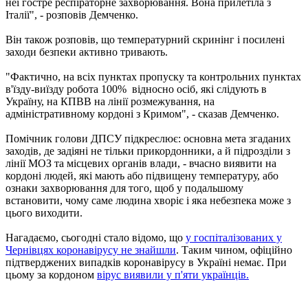
неї гостре респіраторне захворювання. Вона прилетіла з
Італії", - розповів Демченко.
Він також розповів, що температурний скринінг і посилені
заходи безпеки активно тривають.
"Фактично, на всіх пунктах пропуску та контрольних пунктах
в'їзду-виїзду робота 100% відносно осіб, які слідують в
Україну, на КПВВ на лінії розмежування, на
адміністративному кордоні з Кримом", - сказав Демченко.
Помічник голови ДПСУ підкреслює: основна мета згаданих
заходів, де задіяні не тільки прикордонники, а й підрозділи з
лінії МОЗ та місцевих органів влади, - вчасно виявити на
кордоні людей, які мають або підвищену температуру, або
ознаки захворювання для того, щоб у подальшому
встановити, чому саме людина хворіє і яка небезпека може з
цього виходити.
Нагадаємо, сьогодні стало відомо, що
у госпіталізованих у
Чернівцях коронавірусу не знайшли
. Таким чином, офіційно
підтверджених випадків коронавірусу в Україні немає. При
цьому за кордоном
вірус виявили у п'яти українців.