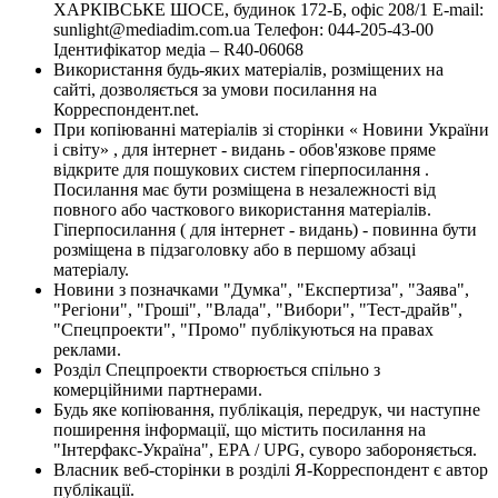
ХАРКІВСЬКЕ ШОСЕ, будинок 172-Б, офіс 208/1 E-mail:
sunlight@mediadim.com.ua
Телефон: 044-205-43-00
Ідентифікатор медіа – R40-06068
Використання будь-яких матеріалів, розміщених на
сайті, дозволяється за умови посилання на
Корреспондент.net.
При копіюванні матеріалів зі сторінки « Новини України
і світу» , для інтернет - видань - обов'язкове пряме
відкрите для пошукових систем гіперпосилання .
Посилання має бути розміщена в незалежності від
повного або часткового використання матеріалів.
Гіперпосилання ( для інтернет - видань) - повинна бути
розміщена в підзаголовку або в першому абзаці
матеріалу.
Новини з позначками "Думка", "Експертиза", "Заява",
"Регіони", "Гроші", "Влада", "Вибори", "Тест-драйв",
"Спецпроекти", "Промо" публікуються на правах
реклами.
Розділ Спецпроекти створюється спільно з
комерційними партнерами.
Будь яке копіювання, публікація, передрук, чи наступне
поширення інформації, що містить посилання на
"Інтерфакс-Україна", EPA / UPG, суворо забороняється.
Власник веб-сторінки в розділі Я-Корреспондент є автор
публікації.