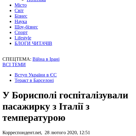
Місто
Світ
Бізнес
Наука
Шоу-бізнес
Спорт
Lifestyle
БЛОГИ ЧИТАЧІВ
СПЕЦТЕМА:
Війна в Ірані
ВСІ ТЕМИ
Вступ України в ЄС
Теракт в Барселоні
У Борисполі госпіталізували
пасажирку з Італії з
температурою
Корреспондент.net, 28 лютого 2020, 12:51