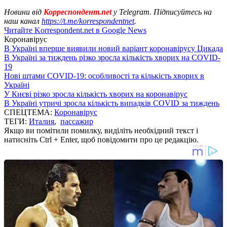
Новини від
Корреспондент.net
у Telegram. Підписуйтесь на
наш канал
https://t.me/korrespondentnet
.
Читайте Korrespondent.net в Google News
Коронавірус
В Україні вперше виявили новий варіант коронавірусу Цикада
В Україні за тиждень різко зросла кількість хворих на COVID-
19
Нові штами COVID-19: особливості та кількість хворих в
Україні
У Києві різко зросла кількість хворих на коронавірус
В Україні утричі зросла кількість випадків COVID за тиждень
СПЕЦТЕМА:
Коронавірус
ТЕГИ:
Италия
,
пассажир
Якщо ви помітили помилку, виділіть необхідний текст і
натисніть Ctrl + Enter, щоб повідомити про це редакцію.