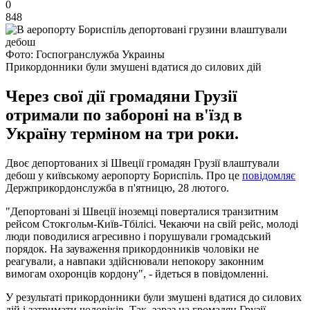
0
848
Фото: Госпогранслужба Украины
Прикордонники були змушені вдатися до силових дій
Через свої дії громадяни Грузії
отримали по забороні на в'їзд в
Україну терміном на три роки.
Двоє депортованих зі Швеції громадян Грузії влаштували
дебош у київському аеропорту Бориспіль. Про це
повідомляє
Держприкордонслужба в п'ятницю, 28 лютого.
"Депортовані зі Швеції іноземці поверталися транзитним
рейсом Стокгольм-Київ-Тбілісі. Чекаючи на свій рейс, молоді
люди поводилися агресивно і порушували громадський
порядок. На зауваження прикордонників чоловіки не
реагували, а навпаки здійснювали непокору законним
вимогам охоронців кордону", - йдеться в повідомленні.
У результаті прикордонники були змушені вдатися до силових
дій і затримати чоловіків. Так, зараз на громадян Грузії