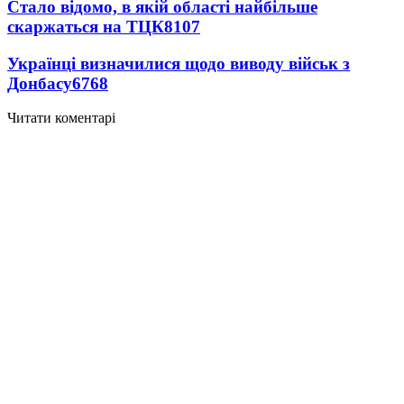
Стало відомо, в якій області найбільше
скаржаться на ТЦК
8107
Українці визначилися щодо виводу військ з
Донбасу
6768
Читати коментарі