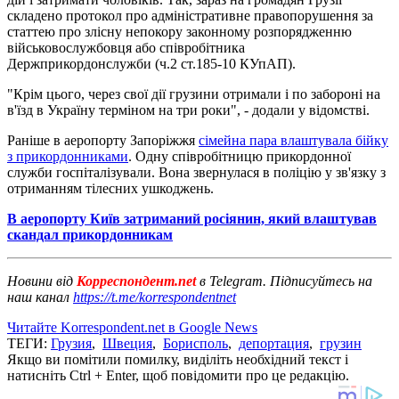
складено протокол про адміністративне правопорушення за
статтею про злісну непокору законному розпорядженню
військовослужбовця або співробітника
Держприкордонслужби (ч.2 ст.185-10 КУпАП).
"Крім цього, через свої дії грузини отримали і по забороні на
в'їзд в Україну терміном на три роки", - додали у відомстві.
Раніше в аеропорту Запоріжжя
сімейна пара влаштувала бійку
з прикордонниками
. Одну співробітницю прикордонної
служби госпіталізували. Вона звернулася в поліцію у зв'язку з
отриманням тілесних ушкоджень.
В аеропорту Київ затриманий росіянин, який влаштував
скандал прикордонникам
Новини від
Корреспондент.net
в Telegram. Підписуйтесь на
наш канал
https://t.me/korrespondentnet
Читайте Korrespondent.net в Google News
ТЕГИ:
Грузия
,
Швеция
,
Борисполь
,
депортация
,
грузин
Якщо ви помітили помилку, виділіть необхідний текст і
натисніть Ctrl + Enter, щоб повідомити про це редакцію.