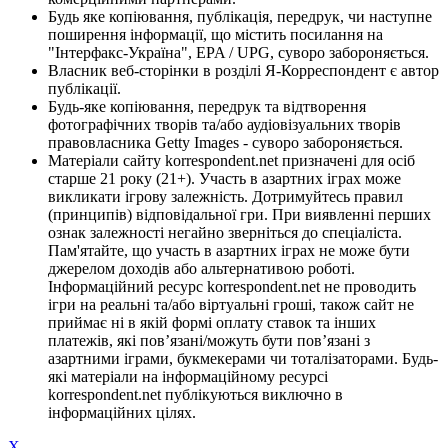
Будь яке копіювання, публікація, передрук, чи наступне
поширення інформації, що містить посилання на
"Інтерфакс-Україна", EPA / UPG, суворо забороняється.
Власник веб-сторінки в розділі Я-Корреспондент є автор
публікації.
Будь-яке копіювання, передрук та відтворення
фотографічних творів та/або аудіовізуальних творів
правовласника Getty Images - суворо забороняється.
Матеріали сайту korrespondent.net призначені для осіб
старше 21 року (21+). Участь в азартних іграх може
викликати ігрову залежність. Дотримуйтесь правил
(принципів) відповідальної гри. При виявленні перших
ознак залежності негайно зверніться до спеціаліста.
Пам'ятайте, що участь в азартних іграх не може бути
джерелом доходів або альтернативою роботі.
Інформаційний ресурс korrespondent.net не проводить
ігри на реальні та/або віртуальні гроші, також сайт не
приймає ні в якій формі оплату ставок та інших
платежів, які пов’язані/можуть бути пов’язані з
азартними іграми, букмекерами чи тоталізаторами. Будь-
які матеріали на інформаційному ресурсі
korrespondent.net публікуються виключно в
інформаційних цілях.
X