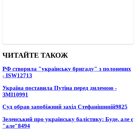
ЧИТАЙТЕ ТАКОЖ
РФ створила "українську бригаду" з полонених
- ISW
12713
Україна поставила Путіна перед дилемою -
ЗМІ
10991
Суд обрав запобіжний захід Стефанішиній
9825
Зеленський про українську балістику: Буде, але є
"але"
8494