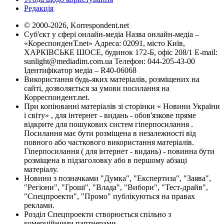
Редакція
© 2000-2026, Korrespondent.net
Суб'єкт у сфері онлайн-медіа Назва онлайн-медіа –
«КореспонденТ.net» Адреса: 02091, місто Київ,
ХАРКІВСЬКЕ ШОСЕ, будинок 172-Б, офіс 208/1 E-mail:
sunlight@mediadim.com.ua
Телефон: 044-205-43-00
Ідентифікатор медіа – R40-06068
Використання будь-яких матеріалів, розміщених на
сайті, дозволяється за умови посилання на
Корреспондент.net.
При копіюванні матеріалів зі сторінки « Новини України
і світу» , для інтернет - видань - обов'язкове пряме
відкрите для пошукових систем гіперпосилання .
Посилання має бути розміщена в незалежності від
повного або часткового використання матеріалів.
Гіперпосилання ( для інтернет - видань) - повинна бути
розміщена в підзаголовку або в першому абзаці
матеріалу.
Новини з позначками "Думка", "Експертиза", "Заява",
"Регіони", "Гроші", "Влада", "Вибори", "Тест-драйв",
"Спецпроекти", "Промо" публікуються на правах
реклами.
Розділ Спецпроекти створюється спільно з
комерційними партнерами.