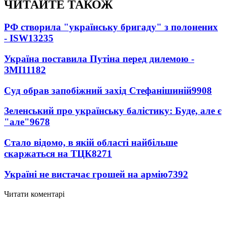
ЧИТАЙТЕ ТАКОЖ
РФ створила "українську бригаду" з полонених
- ISW
13235
Україна поставила Путіна перед дилемою -
ЗМІ
11182
Суд обрав запобіжний захід Стефанішиній
9908
Зеленський про українську балістику: Буде, але є
"але"
9678
Стало відомо, в якій області найбільше
скаржаться на ТЦК
8271
Україні не вистачає грошей на армію
7392
Читати коментарі