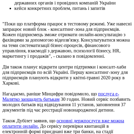
державних органів і провідних компаній України
кейси конкретних проблем, питань і запитів
"Поки що платформа працює в тестовому режимі. Уже навесні
запрацює новий блок - консалтинг-зона для підприємців.
Кожен підприємець зможе отримати онлайн-консультацію з
фахівцями за допомогою відеозв'язку. Консультуватися можна
на теми систематизації бізнес-процесів, фінансового
управління, взаємодії з державою, психології бізнесу, HR,
маркетингу і продажів", - сказано в повідомленні.
Дія також планує відкрити центри підтримки і консалт-хаби
для підприємців по всій Україні. Першу консалтинг-зону для
підприємців планують відкрити у квітні-травні 2020 року в
Харкові.
Нагадаємо, раніше Мінцифри повідомило, що
послуга е-
Малятко заощадить батькам
30 годин. Новий сервіс позбавить
молодих батьків від відвідування 11 установ, заповнення 37
документів під час реєстрації новонародженої дитини.
Також Дубілет заявив, що
основні держпослуги вже можна
оплатити онлайн.
До сервісу перевірки квитанцій в
електронній формі приєднані вже три банки, на стадії