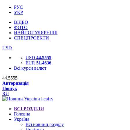
РУС
УКР
ВІДЕО
ФОТО
НАЙПОПУЛЯРНІШІ
СПЕЦПРОЕКТИ
USD
USD
44.5555
EUR
51.4636
Всі курси валют
44.5555
Авторизація
Пошук
RU
ВСІ РОЗДІЛИ
Головна
Україна
Всі новини розділу
Політика