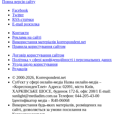
Повна версія сайту
Facebook
Twitter
RSS-стрічки
E-mail розсилка
Контакти
Реклама на сайті
Використання матеріалів korrespondent.net
Правила користування сайтом
Договір користування сайтом
Політика у сфері конфіденційності і персональних даних
Угода щодо користування
Редакція
© 2000-2026, Korrespondent.net
Суб'єкт у сфері онлайн-медіа Назва онлайн-медіа –
«КореспонденТ.net» Адреса: 02091, місто Київ,
ХАРКІВСЬКЕ ШОСЕ, будинок 172-Б, офіс 208/1 E-mail:
sunlight@mediadim.com.ua
Телефон: 044-205-43-00
Ідентифікатор медіа – R40-06068
Використання будь-яких матеріалів, розміщених на
сайті, дозволяється за умови посилання на