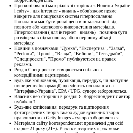
Корреспондент.net.
При копіюванні матеріалів зі сторінки « Новини України
і світу» , для інтернет - видань - обов'язкове пряме
відкрите для пошукових систем гіперпосилання .
Посилання має бути розміщена в незалежності від
повного або часткового використання матеріалів.
Гіперпосилання ( для інтернет - видань) - повинна бути
розміщена в підзаголовку або в першому абзаці
матеріалу.
Новини з позначками "Думка", "Експертиза", "Заява",
"Регіони", "Гроші", "Влада", "Вибори", "Тест-драйв",
"Спецпроекти", "Промо" публікуються на правах
реклами.
Розділ Спецпроекти створюється спільно з
комерційними партнерами.
Будь яке копіювання, публікація, передрук, чи наступне
поширення інформації, що містить посилання на
"Інтерфакс-Україна", EPA / UPG, суворо забороняється.
Власник веб-сторінки в розділі Я-Корреспондент є автор
публікації.
Будь-яке копіювання, передрук та відтворення
фотографічних творів та/або аудіовізуальних творів
правовласника Getty Images - суворо забороняється.
Матеріали сайту korrespondent.net призначені для осіб
старше 21 року (21+). Участь в азартних іграх може