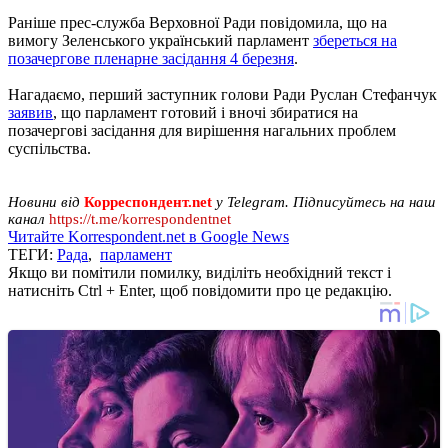
Раніше прес-служба Верховної Ради повідомила, що на
вимогу Зеленського український парламент
збереться на
позачергове пленарне засідання 4 березня
.
Нагадаємо, перший заступник голови Ради Руслан Стефанчук
заявив
, що парламент готовий і вночі збиратися на
позачергові засідання для вирішення нагальних проблем
суспільства.
Новини від
Корреспондент.net
у Telegram. Підписуйтесь на наш
канал
https://t.me/korrespondentnet
Читайте Korrespondent.net в Google News
ТЕГИ:
Рада
,
парламент
Якщо ви помітили помилку, виділіть необхідний текст і
натисніть Ctrl + Enter, щоб повідомити про це редакцію.