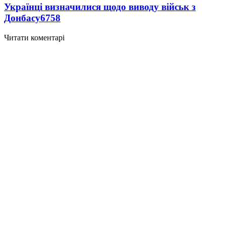
Українці визначилися щодо виводу військ з
Донбасу
6758
Читати коментарі