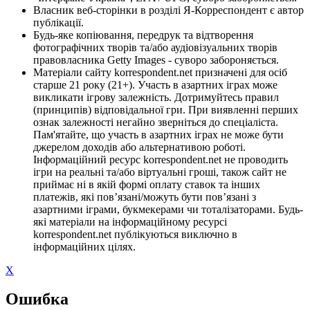
Власник веб-сторінки в розділі Я-Корреспондент є автор
публікації.
Будь-яке копіювання, передрук та відтворення
фотографічних творів та/або аудіовізуальних творів
правовласника Getty Images - суворо забороняється.
Матеріали сайту korrespondent.net призначені для осіб
старше 21 року (21+). Участь в азартних іграх може
викликати ігрову залежність. Дотримуйтесь правил
(принципів) відповідальної гри. При виявленні перших
ознак залежності негайно зверніться до спеціаліста.
Пам'ятайте, що участь в азартних іграх не може бути
джерелом доходів або альтернативою роботі.
Інформаційний ресурс korrespondent.net не проводить
ігри на реальні та/або віртуальні гроші, також сайт не
приймає ні в якій формі оплату ставок та інших
платежів, які пов’язані/можуть бути пов’язані з
азартними іграми, букмекерами чи тоталізаторами. Будь-
які матеріали на інформаційному ресурсі
korrespondent.net публікуються виключно в
інформаційних цілях.
X
Ошибка