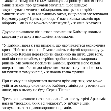
"завдяки" тому, що ОПЗЖ заблокувала роботу. Щоб внести
зміни в закон про державні закупівлі, щоб швидко
закуповувати медичне обладнання, для цього потрібно
змінити закон. А як ми змінимо закон, якщо вони заблокували
Верховну раду? Це як приклад. У нас є кілька законів про
оборону, і ми їх не можемо розглянути", - заявив Арахамія.
Другою причиною він назвав посилення Кабміну новими
кадрами у зв'язку з нинішніми викликами.
"У Кабміні зараз є такі вимоги, що наближається економічна
криза. Нібито є ознаки. Є можливість епідемії коронавірусу.
Потрібно Кабмін перетворити фактично на штаб. Для того,
щоб він став штабом, потрібно зробити кілька кадрових
рішень. Ми хочемо посилити Кабмін, зробити його більш
оперативним, більш досвідченим, когось залучити і когось
вилучити в тому числі", - зазначив глава фракції.
При цьому він відмовився назвати прізвища тих, хто може
увійти до складу оновленого Кабінету міністрів, уточнивши
лише, що в ньому не буде Сергія Тігіпка.
Третьою причиною незапланованої раніше зустрічі Арахамія
назвав "посадки, яких всі чекають". У зв'язку з цим
заслухають звіт правоохоронних органів.