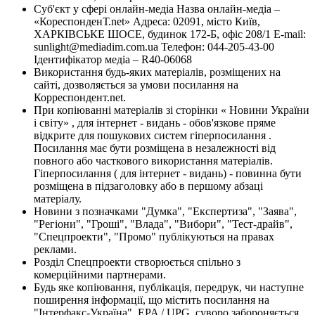
Суб'єкт у сфері онлайн-медіа Назва онлайн-медіа –
«КореспонденТ.net» Адреса: 02091, місто Київ,
ХАРКІВСЬКЕ ШОСЕ, будинок 172-Б, офіс 208/1 E-mail:
sunlight@mediadim.com.ua
Телефон: 044-205-43-00
Ідентифікатор медіа – R40-06068
Використання будь-яких матеріалів, розміщених на
сайті, дозволяється за умови посилання на
Корреспондент.net.
При копіюванні матеріалів зі сторінки « Новини України
і світу» , для інтернет - видань - обов'язкове пряме
відкрите для пошукових систем гіперпосилання .
Посилання має бути розміщена в незалежності від
повного або часткового використання матеріалів.
Гіперпосилання ( для інтернет - видань) - повинна бути
розміщена в підзаголовку або в першому абзаці
матеріалу.
Новини з позначками "Думка", "Експертиза", "Заява",
"Регіони", "Гроші", "Влада", "Вибори", "Тест-драйв",
"Спецпроекти", "Промо" публікуються на правах
реклами.
Розділ Спецпроекти створюється спільно з
комерційними партнерами.
Будь яке копіювання, публікація, передрук, чи наступне
поширення інформації, що містить посилання на
"Інтерфакс-Україна", EPA / UPG, суворо забороняється.