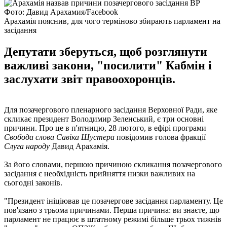
Фото: Давид Арахамия/Facebook
Арахамія пояснив, для чого терміново збирають парламент на
засідання
Депутати зберуться, щоб розглянути
важливі закони, "посилити" Кабмін і
заслухати звіт правоохоронців.
Для позачергового пленарного засідання Верховної Ради, яке
скликає президент Володимир Зеленський, є три основні
причини. Про це в п'ятницю, 28 лютого, в ефірі програми
Свобода слова Савіка Шустера
повідомив голова фракції
Слуга народу
Давид Арахамія.
За його словами, першою причиною скликання позачергового
засідання є необхідність прийняття низки важливих на
сьогодні законів.
"Президент ініціював це позачергове засідання парламенту. Це
пов'язано з трьома причинами. Перша причина: ви знаєте, що
парламент не працює в штатному режимі більше трьох тижнів