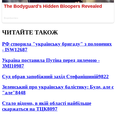
ЧИТАЙТЕ ТАКОЖ
РФ створила "українську бригаду" з полонених
- ISW
12687
Україна поставила Путіна перед дилемою -
ЗМІ
10987
Суд обрав запобіжний захід Стефанішиній
9822
Зеленський про українську балістику: Буде, але є
"але"
8448
Стало відомо, в якій області найбільше
скаржаться на ТЦК
8097