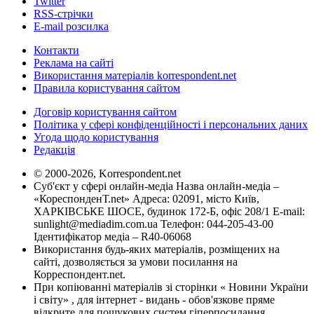
Twitter
RSS-стрічки
E-mail розсилка
Контакти
Реклама на сайті
Використання матеріалів korrespondent.net
Правила користування сайтом
Договір користування сайтом
Політика у сфері конфіденційності і персональних даних
Угода щодо користування
Редакція
© 2000-2026, Korrespondent.net
Суб'єкт у сфері онлайн-медіа Назва онлайн-медіа –
«КореспонденТ.net» Адреса: 02091, місто Київ,
ХАРКІВСЬКЕ ШОСЕ, будинок 172-Б, офіс 208/1 E-mail:
sunlight@mediadim.com.ua
Телефон: 044-205-43-00
Ідентифікатор медіа – R40-06068
Використання будь-яких матеріалів, розміщених на
сайті, дозволяється за умови посилання на
Корреспондент.net.
При копіюванні матеріалів зі сторінки « Новини України
і світу» , для інтернет - видань - обов'язкове пряме
відкрите для пошукових систем гіперпосилання .