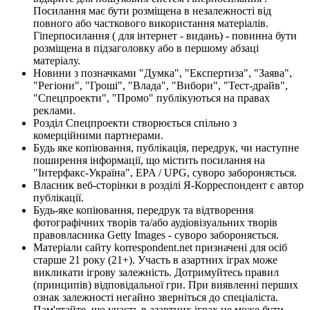
Посилання має бути розміщена в незалежності від
повного або часткового використання матеріалів.
Гіперпосилання ( для інтернет - видань) - повинна бути
розміщена в підзаголовку або в першому абзаці
матеріалу.
Новини з позначками "Думка", "Експертиза", "Заява",
"Регіони", "Гроші", "Влада", "Вибори", "Тест-драйв",
"Спецпроекти", "Промо" публікуються на правах
реклами.
Розділ Спецпроекти створюється спільно з
комерційними партнерами.
Будь яке копіювання, публікація, передрук, чи наступне
поширення інформації, що містить посилання на
"Інтерфакс-Україна", EPA / UPG, суворо забороняється.
Власник веб-сторінки в розділі Я-Корреспондент є автор
публікації.
Будь-яке копіювання, передрук та відтворення
фотографічних творів та/або аудіовізуальних творів
правовласника Getty Images - суворо забороняється.
Матеріали сайту korrespondent.net призначені для осіб
старше 21 року (21+). Участь в азартних іграх може
викликати ігрову залежність. Дотримуйтесь правил
(принципів) відповідальної гри. При виявленні перших
ознак залежності негайно зверніться до спеціаліста.
Пам'ятайте, що участь в азартних іграх не може бути