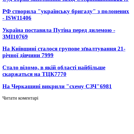
РФ створила "українську бригаду" з полонених
- ISW
11406
Україна поставила Путіна перед дилемою -
ЗМІ
10769
На Київщині сталося групове зґвалтування 21-
річної дівчини
7999
Стало відомо, в якій області найбільше
скаржаться на ТЦК
7770
На Черкащині викрили "схему СЗЧ"
6981
Читати коментарі