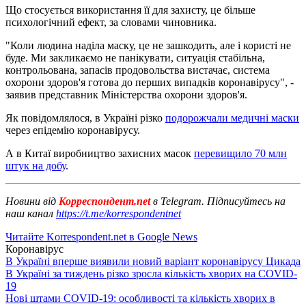
Що стосується використання її для захисту, це більше
психологічний ефект, за словами чиновника.
"Коли людина наділа маску, це не зашкодить, але і користі не
буде. Ми закликаємо не панікувати, ситуація стабільна,
контрольована, запасів продовольства вистачає, система
охорони здоров'я готова до перших випадків коронавірусу", -
заявив представник Міністерства охорони здоров'я.
Як повідомлялося, в Україні різко
подорожчали медичні маски
через епідемію коронавірусу.
А в Китаї виробництво захисних масок
перевищило 70 млн
штук на добу
.
Новини від
Корреспондент.net
в Telegram. Підписуйтесь на
наш канал
https://t.me/korrespondentnet
Читайте Korrespondent.net в Google News
Коронавірус
В Україні вперше виявили новий варіант коронавірусу Цикада
В Україні за тиждень різко зросла кількість хворих на COVID-
19
Нові штами COVID-19: особливості та кількість хворих в