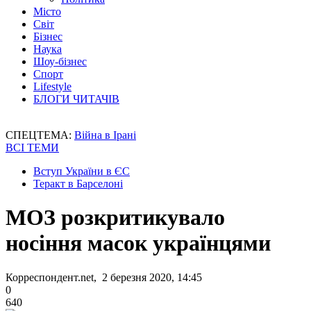
Місто
Світ
Бізнес
Наука
Шоу-бізнес
Спорт
Lifestyle
БЛОГИ ЧИТАЧІВ
СПЕЦТЕМА:
Війна в Ірані
ВСІ ТЕМИ
Вступ України в ЄС
Теракт в Барселоні
МОЗ розкритикувало
носіння масок українцями
Корреспондент.net, 2 березня 2020, 14:45
0
640