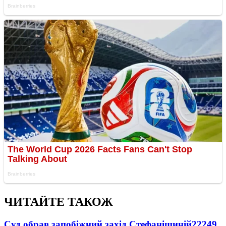
ЧИТАЙТЕ ТАКОЖ
Суд обрав запобіжний захід Стефанішиній
22249