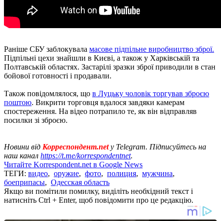
Раніше СБУ заблокувала
масове підпільне виробництво зброї.
Підпільні цехи знайшли в Києві, а також у Харківській та
Полтавській областях. Застарілі зразки зброї приводили в стан
бойової готовності і продавали.
Також повідомлялося, що
в Луцьку чоловік торгував зброєю
поштою
. Викрити торговця вдалося завдяки камерам
спостереження. На відео потрапило те, як він відправляв
посилки зі зброєю.
Новини від
Корреспондент.net
у Telegram. Підписуйтесь на
наш канал
https://t.me/korrespondentnet
.
Читайте Korrespondent.net в Google News
ТЕГИ:
видео
,
оружие
,
фото
,
полиция
,
мужчина
,
боеприпасы
,
Одесская область
Якщо ви помітили помилку, виділіть необхідний текст і
натисніть Ctrl + Enter, щоб повідомити про це редакцію.