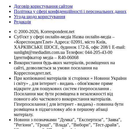
Договір користування сайтом
Політика у сфері конфіденційності і персональних даних
Угода щодо користування
Редакція
© 2000-2026, Korrespondent.net
Суб'єкт у сфері онлайн-медіа Назва онлайн-медіа –
«КореспонденТ.net» Адреса: 02091, місто Київ,
ХАРКІВСЬКЕ ШОСЕ, будинок 172-Б, офіс 208/1 E-mail:
sunlight@mediadim.com.ua
Телефон: 044-205-43-00
Ідентифікатор медіа – R40-06068
Використання будь-яких матеріалів, розміщених на
сайті, дозволяється за умови посилання на
Корреспондент.net.
При копіюванні матеріалів зі сторінки « Новини України
і світу» , для інтернет - видань - обов'язкове пряме
відкрите для пошукових систем гіперпосилання .
Посилання має бути розміщена в незалежності від
повного або часткового використання матеріалів.
Гіперпосилання ( для інтернет - видань) - повинна бути
розміщена в підзаголовку або в першому абзаці
матеріалу.
Новини з позначками "Думка", "Експертиза", "Заява",
"Регіони", "Гроші", "Влада", "Вибори", "Тест-драйв",