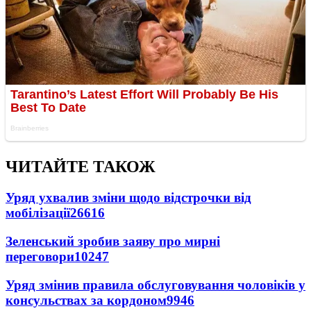
ЧИТАЙТЕ ТАКОЖ
Уряд ухвалив зміни щодо відстрочки від
мобілізації
26616
Зеленський зробив заяву про мирні
переговори
10247
Уряд змінив правила обслуговування чоловіків у
консульствах за кордоном
9946