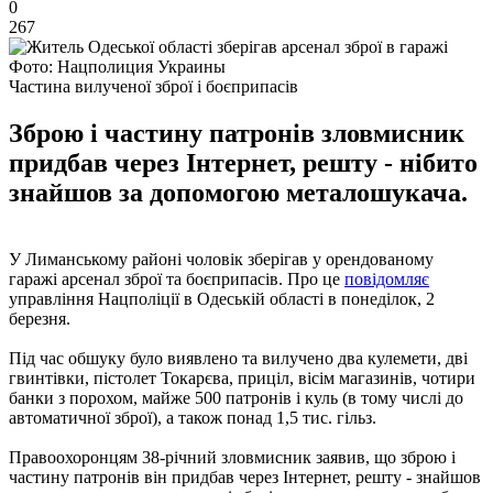
0
267
Фото: Нацполиция Украины
Частина вилученої зброї і боєприпасів
Зброю і частину патронів зловмисник
придбав через Інтернет, решту - нібито
знайшов за допомогою металошукача.
У Лиманському районі чоловік зберігав у орендованому
гаражі арсенал зброї та боєприпасів. Про це
повідомляє
управління Нацполіції в Одеській області в понеділок, 2
березня.
Під час обшуку було виявлено та вилучено два кулемети, дві
гвинтівки, пістолет Токарєва, приціл, вісім магазинів, чотири
банки з порохом, майже 500 патронів і куль (в тому числі до
автоматичної зброї), а також понад 1,5 тис. гільз.
Правоохоронцям 38-річний зловмисник заявив, що зброю і
частину патронів він придбав через Інтернет, решту - знайшов