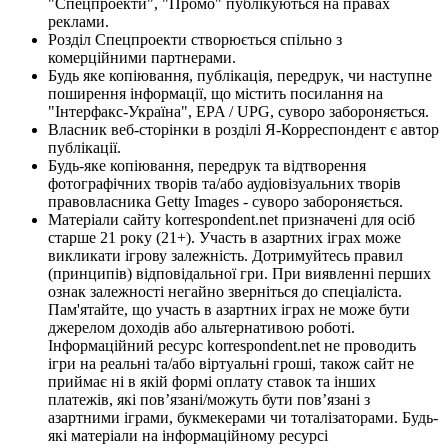
"Спецпроекти", "Промо" публікуються на правах
реклами.
Розділ Спецпроекти створюється спільно з
комерційними партнерами.
Будь яке копіювання, публікація, передрук, чи наступне
поширення інформації, що містить посилання на
"Інтерфакс-Україна", EPA / UPG, суворо забороняється.
Власник веб-сторінки в розділі Я-Корреспондент є автор
публікації.
Будь-яке копіювання, передрук та відтворення
фотографічних творів та/або аудіовізуальних творів
правовласника Getty Images - суворо забороняється.
Матеріали сайту korrespondent.net призначені для осіб
старше 21 року (21+). Участь в азартних іграх може
викликати ігрову залежність. Дотримуйтесь правил
(принципів) відповідальної гри. При виявленні перших
ознак залежності негайно зверніться до спеціаліста.
Пам'ятайте, що участь в азартних іграх не може бути
джерелом доходів або альтернативою роботі.
Інформаційний ресурс korrespondent.net не проводить
ігри на реальні та/або віртуальні гроші, також сайт не
приймає ні в якій формі оплату ставок та інших
платежів, які пов’язані/можуть бути пов’язані з
азартними іграми, букмекерами чи тоталізаторами. Будь-
які матеріали на інформаційному ресурсі