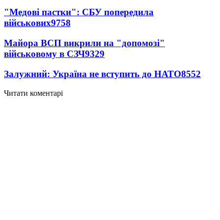
"Медові пастки": СБУ попередила
військових
9758
Майора ВСП викрили на "допомозі"
військовому в СЗЧ
9329
Залужний: Україна не вступить до НАТО
8552
Читати коментарі