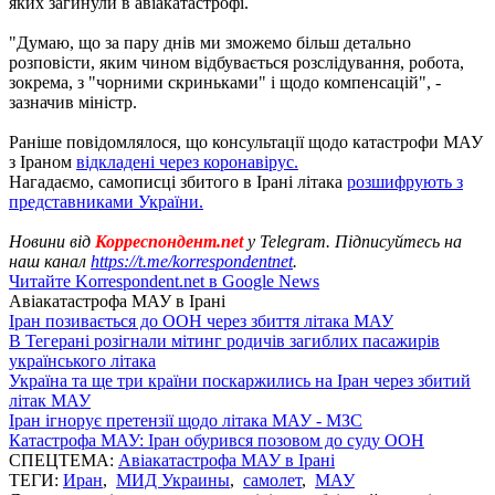
яких загинули в авіакатастрофі.
"Думаю, що за пару днів ми зможемо більш детально
розповісти, яким чином відбувається розслідування, робота,
зокрема, з "чорними скриньками" і щодо компенсацій", -
зазначив міністр.
Раніше повідомлялося, що консультації щодо катастрофи МАУ
з Іраном
відкладені через коронавірус.
Нагадаємо, самописці збитого в Ірані літака
розшифрують з
представниками України.
Новини від
Корреспондент.net
у Telegram. Підписуйтесь на
наш канал
https://t.me/korrespondentnet
.
Читайте Korrespondent.net в Google News
Авіакатастрофа МАУ в Ірані
Іран позивається до ООН через збиття літака МАУ
В Тегерані розігнали мітинг родичів загиблих пасажирів
українського літака
Україна та ще три країни поскаржились на Іран через збитий
літак МАУ
Іран ігнорує претензії щодо літака МАУ - МЗС
Катастрофа МАУ: Іран обурився позовом до суду ООН
СПЕЦТЕМА:
Авіакатастрофа МАУ в Ірані
ТЕГИ:
Иран
,
МИД Украины
,
самолет
,
МАУ