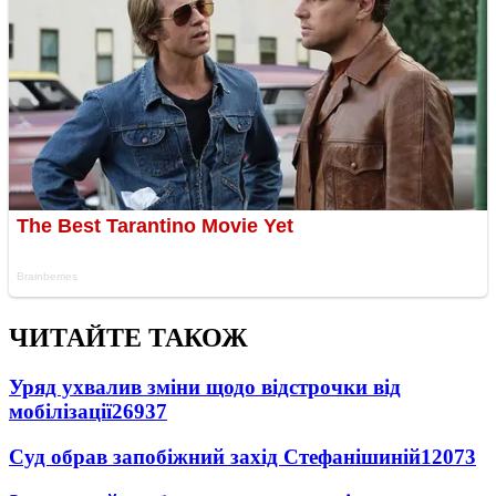
ЧИТАЙТЕ ТАКОЖ
Уряд ухвалив зміни щодо відстрочки від
мобілізації
26937
Суд обрав запобіжний захід Стефанішиній
12073