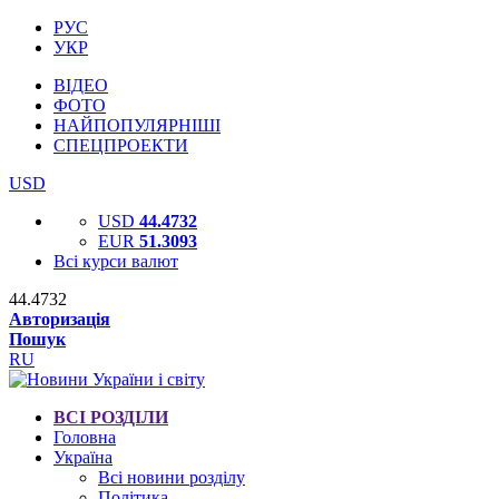
РУС
УКР
ВІДЕО
ФОТО
НАЙПОПУЛЯРНІШІ
СПЕЦПРОЕКТИ
USD
USD
44.4732
EUR
51.3093
Всі курси валют
44.4732
Авторизація
Пошук
RU
ВСІ РОЗДІЛИ
Головна
Україна
Всі новини розділу
Політика