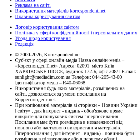
Реклама на сайті
Використання матеріалів korrespondent.net
Правила користування сайтом
Договір користування сайтом
Політика у сфері конфіденційності і персональних даних
Угода щодо користування
Редакція
© 2000-2026, Korrespondent.net
Суб'єкт у сфері онлайн-медіа Назва онлайн-медіа –
«КореспонденТ.net» Адреса: 02091, місто Київ,
ХАРКІВСЬКЕ ШОСЕ, будинок 172-Б, офіс 208/1 E-mail:
sunlight@mediadim.com.ua
Телефон: 044-205-43-00
Ідентифікатор медіа – R40-06068
Використання будь-яких матеріалів, розміщених на
сайті, дозволяється за умови посилання на
Корреспондент.net.
При копіюванні матеріалів зі сторінки « Новини України
і світу» , для інтернет - видань - обов'язкове пряме
відкрите для пошукових систем гіперпосилання .
Посилання має бути розміщена в незалежності від
повного або часткового використання матеріалів.
Гіперпосилання ( для інтернет - видань) - повинна бути
розміщена в підзаголовку або в першому абзаці