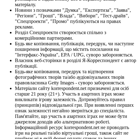
матеріалу.
Новини з позначками "Думка", "Експертиза", "Заява",
"Регіони", "Гроші", "Влада", "Вибори", "Тест-драйв",
"Спецпроекти", "Промо" публікуються на правах
реклами.
Розділ Спецпроекти створюється спільно з
комерційними партнерами.
Будь яке копіювання, публікація, передрук, чи наступне
поширення інформації, що містить посилання на
"Інтерфакс-Україна", EPA / UPG, суворо забороняється.
Власник веб-сторінки в розділі Я-Корреспондент є автор
публікації.
Будь-яке копіювання, передрук та відтворення
фотографічних творів та/або аудіовізуальних творів
правовласника Getty Images - суворо забороняється.
Матеріали сайту korrespondent.net призначені для осіб
старше 21 року (21+). Участь в азартних іграх може
викликати ігрову залежність. Дотримуйтесь правил
(принципів) відповідальної гри. При виявленні перших
ознак залежності негайно зверніться до спеціаліста.
Пам'ятайте, що участь в азартних іграх не може бути
джерелом доходів або альтернативою роботі.
Інформаційний ресурс korrespondent.net не проводить
ігри на реальні та/або віртуальні гроші, також сайт не
приймає ні в якій формі оплату ставок та інших