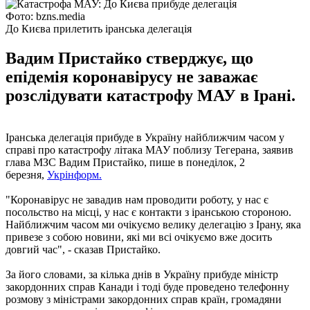
Фото: bzns.media
До Києва прилетить іранська делегація
Вадим Пристайко стверджує, що
епідемія коронавірусу не заважає
розслідувати катастрофу МАУ в Ірані.
Іранська делегація прибуде в Україну найближчим часом у
справі про катастрофу літака МАУ поблизу Тегерана, заявив
глава МЗС Вадим Пристайко, пише в понеділок, 2
березня,
Укрінформ.
"Коронавірус не завадив нам проводити роботу, у нас є
посольство на місці, у нас є контакти з іранською стороною.
Найближчим часом ми очікуємо велику делегацію з Ірану, яка
привезе з собою новини, які ми всі очікуємо вже досить
довгий час", - сказав Пристайко.
За його словами, за кілька днів в Україну прибуде міністр
закордонних справ Канади і тоді буде проведено телефонну
розмову з міністрами закордонних справ країн, громадяни