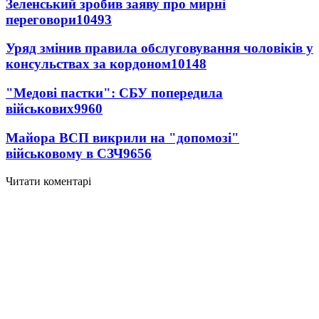
Зеленський зробив заяву про мирні
переговори
10493
Уряд змінив правила обслуговування чоловіків у
консульствах за кордоном
10148
"Медові пастки": СБУ попередила
військових
9960
Майора ВСП викрили на "допомозі"
військовому в СЗЧ
9656
Читати коментарі