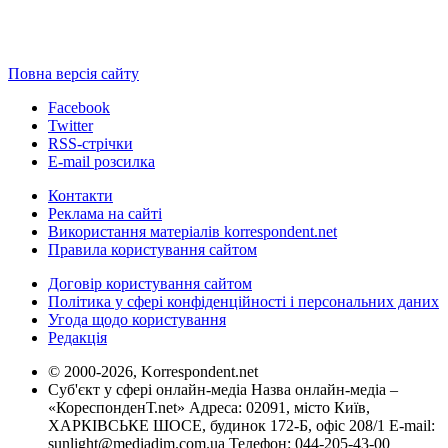
Повна версія сайту
Facebook
Twitter
RSS-стрічки
E-mail розсилка
Контакти
Реклама на сайті
Використання матеріалів korrespondent.net
Правила користування сайтом
Договір користування сайтом
Політика у сфері конфіденційності і персональних даних
Угода щодо користування
Редакція
© 2000-2026, Korrespondent.net
Суб'єкт у сфері онлайн-медіа Назва онлайн-медіа –
«КореспонденТ.net» Адреса: 02091, місто Київ,
ХАРКІВСЬКЕ ШОСЕ, будинок 172-Б, офіс 208/1 E-mail:
sunlight@mediadim.com.ua
Телефон: 044-205-43-00