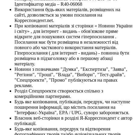
Ідентифікатор медіа – R40-06068
Використання будь-яких матеріалів, розміщених на
сайті, дозволяється за умови посилання на
Корреспондент.net.
При копіюванні матеріалів зі сторінки « Новини України
і світу» , для інтернет - видань - обов'язкове пряме
відкрите для пошукових систем гіперпосилання .
Посилання має бути розміщена в незалежності від
повного або часткового використання матеріалів.
Гіперпосилання ( для інтернет - видань) - повинна бути
розміщена в підзаголовку або в першому абзаці
матеріалу.
Новини з позначками "Думка", "Експертиза", "Заява",
"Регіони", "Гроші", "Влада", "Вибори", "Тест-драйв",
"Спецпроекти", "Промо" публікуються на правах
реклами.
Розділ Спецпроекти створюється спільно з
комерційними партнерами.
Будь яке копіювання, публікація, передрук, чи наступне
поширення інформації, що містить посилання на
"Інтерфакс-Україна", EPA / UPG, суворо забороняється.
Власник веб-сторінки в розділі Я-Корреспондент є автор
публікації.
Будь-яке копіювання, передрук та відтворення
фотографічних творів та/або аудіовізуальних творів