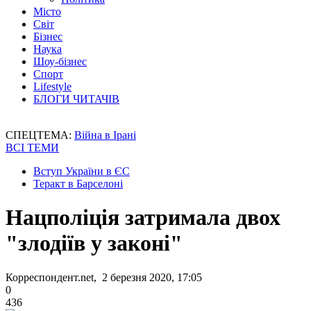
Місто
Світ
Бізнес
Наука
Шоу-бізнес
Спорт
Lifestyle
БЛОГИ ЧИТАЧІВ
СПЕЦТЕМА:
Війна в Ірані
ВСІ ТЕМИ
Вступ України в ЄС
Теракт в Барселоні
Нацполіція затримала двох
"злодіїв у законі"
Корреспондент.net, 2 березня 2020, 17:05
0
436