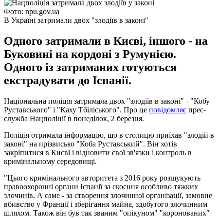
Фото: npu.gov.ua
В Україні затримали двох "злодіїв в законі"
Одного затримали в Києві, іншого - на
Буковині на кордоні з Румунією.
Одного із затриманих готуються
екстрадувати до Іспанії.
Національна поліція затримала двох "злодіїв в законі" - "Кобу
Руставського" і "Каху Тбіліського". Про це
повідомляє
прес-
служба Нацполіції в понеділок, 2 березня.
Поліція отримала інформацію, що в столицю приїхав "злодій в
законі" на прізвисько "Коба Руставський". Він хотів
закріпитися в Києві і відновити свої зв'язки і контроль в
кримінальному середовищі.
"Цього кримінального авторитета з 2016 року розшукують
правоохоронні органи Іспанії за скоєння особливо тяжких
злочинів. А саме - за створення злочинної організації, замовне
вбивство у Франції і зберігання майна, здобутого злочинним
шляхом. Також він був так званим "опікуном" "коронованих"