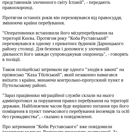
представників злочинного світу Іспанії", - передають
правоохоронці.
Протягом останніх років він переховувався від правосуддя,
змінюючи країни перебування.
"Оперативники встановили його місцеперебування на
території Києва. Протягом року "Коба Руставський"
переховувався в одному з приватних будинків Дарницького
району столиці. Для безпеки і допомоги у злочинній
діяльності його завжди супроводжував охоронець", - говорять
в поліції.
Також поліцейські затримали ще одного "злодія в законі" на
прізвисько "Каха Тбіліський", який незаконно намагався
виїхати з країни, минаючи контрольно-пропускний пункт в
Путильському районі.
"Зараз працівники міграційної служби склали на нього
адмінпротокол за порушення правил перебування на території
держави. Найближчим часом буде вирішено питання про його
поміщення в пункт тимчасового перебування іноземців та осіб
без громадянства", - сказано в повідомленні.
Про затримання "Коби Руставського" вже повідомили
іноземним колегам. Розпочато процедуру екстрадиції. За