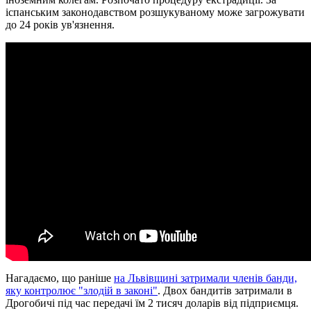
іспанським законодавством розшукуваному може загрожувати
до 24 років ув'язнення.
Нагадаємо, що раніше
на Львівщині затримали членів банди,
яку контролює "злодій в законі"
. Двох бандитів затримали в
Дрогобичі під час передачі їм 2 тисяч доларів від підприємця.