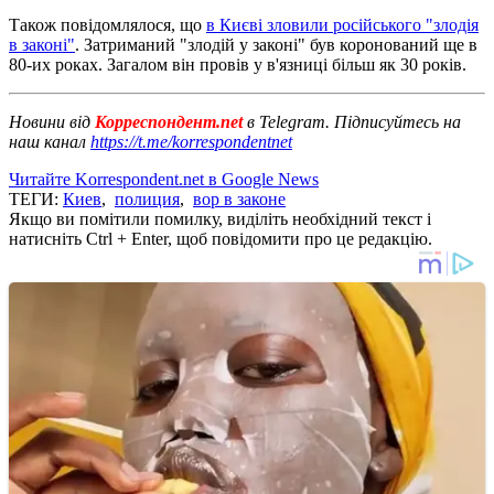
Також повідомлялося, що
в Києві зловили російського "злодія
в законі"
. Затриманий "злодій у законі" був коронований ще в
80-их роках. Загалом він провів у в'язниці більш як 30 років.
Новини від
Корреспондент.net
в Telegram. Підписуйтесь на
наш канал
https://t.me/korrespondentnet
Читайте Korrespondent.net в Google News
ТЕГИ:
Киев
,
полиция
,
вор в законе
Якщо ви помітили помилку, виділіть необхідний текст і
натисніть Ctrl + Enter, щоб повідомити про це редакцію.