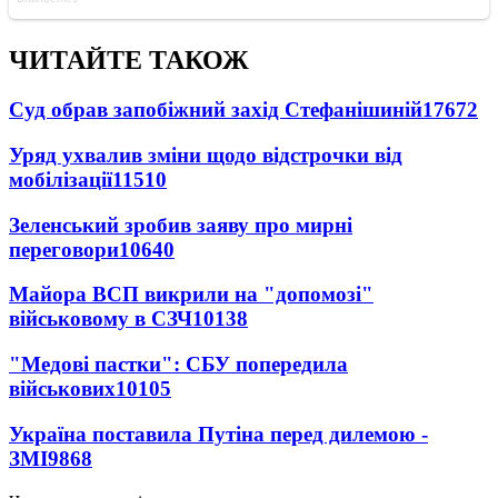
ЧИТАЙТЕ ТАКОЖ
Суд обрав запобіжний захід Стефанішиній
17672
Уряд ухвалив зміни щодо відстрочки від
мобілізації
11510
Зеленський зробив заяву про мирні
переговори
10640
Майора ВСП викрили на "допомозі"
військовому в СЗЧ
10138
"Медові пастки": СБУ попередила
військових
10105
Україна поставила Путіна перед дилемою -
ЗМІ
9868