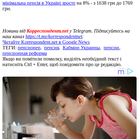
мінімальна пенсія в Україні зросте
на 8% - з 1638 грн до 1769
грн.
Новини від
Корреспондент.net
у Telegram. Підписуйтесь на
наш канал
https://t.me/korrespondentnet
.
Читайте Korrespondent.net в Google News
ТЕГИ:
пенсионер
,
пенсия
,
Кабмин Украины
,
пенсии
,
пенсионная реформа
Якщо ви помітили помилку, виділіть необхідний текст і
натисніть Ctrl + Enter, щоб повідомити про це редакцію.