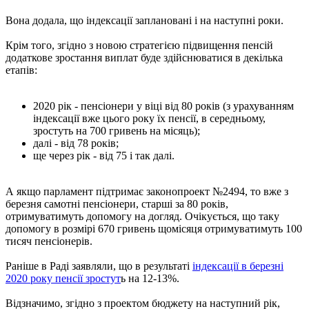
Вона додала, що індексації заплановані і на наступні роки.
Крім того, згідно з новою стратегією підвищення пенсій
додаткове зростання виплат буде здійснюватися в декілька
етапів:
2020 рік - пенсіонери у віці від 80 років (з урахуванням
індексації вже цього року їх пенсії, в середньому,
зростуть на 700 гривень на місяць);
далі - від 78 років;
ще через рік - від 75 і так далі.
А якщо парламент підтримає законопроект №2494, то вже з
березня самотні пенсіонери, старші за 80 років,
отримуватимуть допомогу на догляд. Очікується, що таку
допомогу в розмірі 670 гривень щомісяця отримуватимуть 100
тисяч пенсіонерів.
Раніше в Раді заявляли, що в результаті
індексації в березні
2020 року пенсії зростут
ь на 12-13%.
Відзначимо, згідно з проектом бюджету на наступний рік,