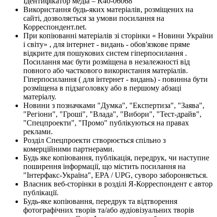
Ідентифікатор медіа – R40-06068
Використання будь-яких матеріалів, розміщених на
сайті, дозволяється за умови посилання на
Корреспондент.net.
При копіюванні матеріалів зі сторінки « Новини України
і світу» , для інтернет - видань - обов'язкове пряме
відкрите для пошукових систем гіперпосилання .
Посилання має бути розміщена в незалежності від
повного або часткового використання матеріалів.
Гіперпосилання ( для інтернет - видань) - повинна бути
розміщена в підзаголовку або в першому абзаці
матеріалу.
Новини з позначками "Думка", "Експертиза", "Заява",
"Регіони", "Гроші", "Влада", "Вибори", "Тест-драйв",
"Спецпроекти", "Промо" публікуються на правах
реклами.
Розділ Спецпроекти створюється спільно з
комерційними партнерами.
Будь яке копіювання, публікація, передрук, чи наступне
поширення інформації, що містить посилання на
"Інтерфакс-Україна", EPA / UPG, суворо забороняється.
Власник веб-сторінки в розділі Я-Корреспондент є автор
публікації.
Будь-яке копіювання, передрук та відтворення
фотографічних творів та/або аудіовізуальних творів