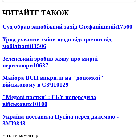
ЧИТАЙТЕ ТАКОЖ
Суд обрав запобіжний захід Стефанішиній
17560
Уряд ухвалив зміни щодо відстрочки від
мобілізації
11506
Зеленський зробив заяву про мирні
переговори
10637
Майора ВСП викрили на "допомозі"
військовому в СЗЧ
10129
"Медові пастки": СБУ попередила
військових
10100
Україна поставила Путіна перед дилемою -
ЗМІ
9843
Читати коментарі