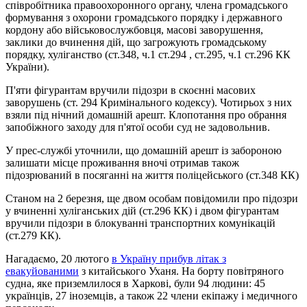
співробітника правоохоронного органу, члена громадського
формування з охорони громадського порядку і державного
кордону або військовослужбовця, масові заворушення,
заклики до вчинення дій, що загрожують громадському
порядку, хуліганство (ст.348, ч.1 ст.294 , ст.295, ч.1 ст.296 КК
України).
П'яти фігурантам вручили підозри в скоєнні масових
заворушень (ст. 294 Кримінального кодексу). Чотирьох з них
взяли під нічний домашній арешт. Клопотання про обрання
запобіжного заходу для п'ятої особи суд не задовольнив.
У прес-службі уточнили, що домашній арешт із забороною
залишати місце проживання вночі отримав також
підозрюваний в посяганні на життя поліцейського (ст.348 КК)
Станом на 2 березня, ще двом особам повідомили про підозри
у вчиненні хуліганських дій (ст.296 КК) і двом фігурантам
вручили підозри в блокуванні транспортних комунікацій
(ст.279 КК).
Нагадаємо, 20 лютого
в Україну прибув літак з
евакуйованими
з китайського Уханя. На борту повітряного
судна, яке приземлилося в Харкові, були 94 людини: 45
українців, 27 іноземців, а також 22 члени екіпажу і медичного