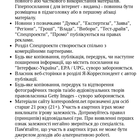
повного або часткового використання матеріалів.
Гіперпосилання ( для інтернет - видань) - повинна бути
розміщена в підзаголовку або в першому абзаці
матеріалу.
Новини з позначками "Думка", "Експертиза", "Заява",
"Регіони", "Гроші", "Влада", "Вибори", "Тест-драйв",
"Спецпроекти", "Промо" публікуються на правах
реклами.
Розділ Спецпроекти створюється спільно з
комерційними партнерами.
Будь яке копіювання, публікація, передрук, чи наступне
поширення інформації, що містить посилання на
"Інтерфакс-Україна", EPA / UPG, суворо забороняється.
Власник веб-сторінки в розділі Я-Корреспондент є автор
публікації.
Будь-яке копіювання, передрук та відтворення
фотографічних творів та/або аудіовізуальних творів
правовласника Getty Images - суворо забороняється.
Матеріали сайту korrespondent.net призначені для осіб
старше 21 року (21+). Участь в азартних іграх може
викликати ігрову залежність. Дотримуйтесь правил
(принципів) відповідальної гри. При виявленні перших
ознак залежності негайно зверніться до спеціаліста.
Пам'ятайте, що участь в азартних іграх не може бути
джерелом доходів або альтернативою роботі.