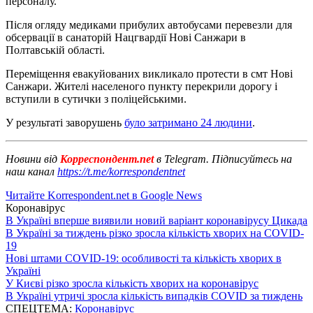
персоналу.
Після огляду медиками прибулих автобусами перевезли для
обсервації в санаторій Нацгвардії Нові Санжари в
Полтавській області.
Переміщення евакуйованих викликало протести в смт Нові
Санжари. Жителі населеного пункту перекрили дорогу і
вступили в сутички з поліцейськими.
У результаті заворушень
було затримано 24 людини
.
Новини від
Корреспондент.net
в Telegram. Підписуйтесь на
наш канал
https://t.me/korrespondentnet
Читайте Korrespondent.net в Google News
Коронавірус
В Україні вперше виявили новий варіант коронавірусу Цикада
В Україні за тиждень різко зросла кількість хворих на COVID-
19
Нові штами COVID-19: особливості та кількість хворих в
Україні
У Києві різко зросла кількість хворих на коронавірус
В Україні утричі зросла кількість випадків COVID за тиждень
СПЕЦТЕМА:
Коронавірус