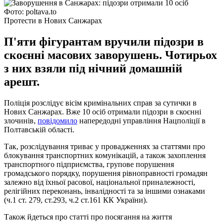
Фото: poltava.to
Протести в Нових Санжарах
П'яти фігурантам вручили підозри в
скоєнні масових заворушень. Чотирьох
з них взяли під нічний домашній
арешт.
Поліція розслідує вісім кримінальних справ за сутички в
Нових Санжарах. Вже 10 осіб отримали підозри в скоєнні
злочинів,
повідомило
напередодні управління Нацполіції в
Полтавській області.
Так, розслідування триває у провадженнях за статтями про
блокування транспортних комунікацій, а також захоплення
транспортного підприємства, групове порушення
громадського порядку, порушення рівноправності громадян
залежно від їхньої расової, національної приналежності,
релігійних переконань, інвалідності та за іншими ознаками
(ч.1 ст. 279, ст.293, ч.2 ст.161 КК України).
Також йдеться про статті про посягання на життя