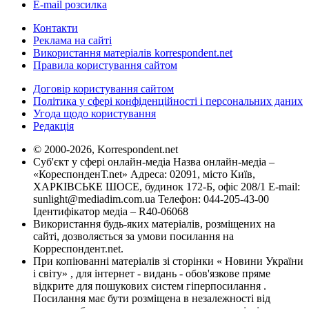
E-mail розсилка
Контакти
Реклама на сайті
Використання матеріалів korrespondent.net
Правила користування сайтом
Договір користування сайтом
Політика у сфері конфіденційності і персональних даних
Угода щодо користування
Редакція
© 2000-2026, Korrespondent.net
Суб'єкт у сфері онлайн-медіа Назва онлайн-медіа –
«КореспонденТ.net» Адреса: 02091, місто Київ,
ХАРКІВСЬКЕ ШОСЕ, будинок 172-Б, офіс 208/1 E-mail:
sunlight@mediadim.com.ua
Телефон: 044-205-43-00
Ідентифікатор медіа – R40-06068
Використання будь-яких матеріалів, розміщених на
сайті, дозволяється за умови посилання на
Корреспондент.net.
При копіюванні матеріалів зі сторінки « Новини України
і світу» , для інтернет - видань - обов'язкове пряме
відкрите для пошукових систем гіперпосилання .
Посилання має бути розміщена в незалежності від