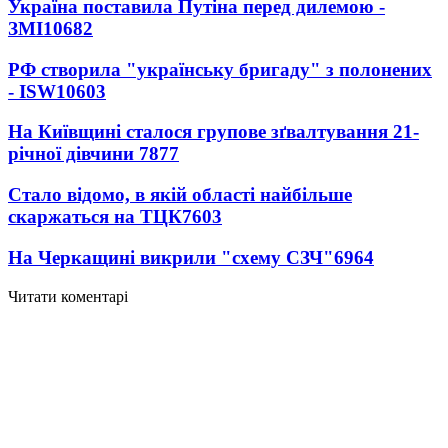
Україна поставила Путіна перед дилемою -
ЗМІ
10682
РФ створила "українську бригаду" з полонених
- ISW
10603
На Київщині сталося групове зґвалтування 21-
річної дівчини
7877
Стало відомо, в якій області найбільше
скаржаться на ТЦК
7603
На Черкащині викрили "схему СЗЧ"
6964
Читати коментарі