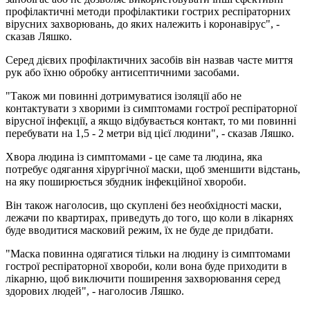
профілактичні методи профілактики гострих респіраторних
вірусних захворювань, до яких належить і коронавірус", -
сказав Ляшко.
Серед дієвих профілактичних засобів він назвав часте миття
рук або їхню обробку антисептичними засобами.
"Також ми повинні дотримуватися ізоляції або не
контактувати з хворими із симптомами гострої респіраторної
вірусної інфекції, а якщо відбувається контакт, то ми повинні
перебувати на 1,5 - 2 метри від цієї людини", - сказав Ляшко.
Хвора людина із симптомами - це саме та людина, яка
потребує одягання хірургічної маски, щоб зменшити відстань,
на яку поширюється збудник інфекційної хвороби.
Він також наголосив, що скуплені без необхідності маски,
лежачи по квартирах, приведуть до того, що коли в лікарнях
буде вводитися масковий режим, їх не буде де придбати.
"Маска повинна одягатися тільки на людину із симптомами
гострої респіраторної хвороби, коли вона буде приходити в
лікарню, щоб виключити поширення захворювання серед
здорових людей", - наголосив Ляшко.