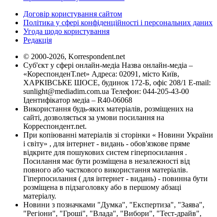
Договір користування сайтом
Політика у сфері конфіденційності і персональних даних
Угода щодо користування
Редакція
© 2000-2026, Korrespondent.net
Суб'єкт у сфері онлайн-медіа Назва онлайн-медіа –
«КореспонденТ.net» Адреса: 02091, місто Київ,
ХАРКІВСЬКЕ ШОСЕ, будинок 172-Б, офіс 208/1 E-mail:
sunlight@mediadim.com.ua
Телефон: 044-205-43-00
Ідентифікатор медіа – R40-06068
Використання будь-яких матеріалів, розміщених на
сайті, дозволяється за умови посилання на
Корреспондент.net.
При копіюванні матеріалів зі сторінки « Новини України
і світу» , для інтернет - видань - обов'язкове пряме
відкрите для пошукових систем гіперпосилання .
Посилання має бути розміщена в незалежності від
повного або часткового використання матеріалів.
Гіперпосилання ( для інтернет - видань) - повинна бути
розміщена в підзаголовку або в першому абзаці
матеріалу.
Новини з позначками "Думка", "Експертиза", "Заява",
"Регіони", "Гроші", "Влада", "Вибори", "Тест-драйв",