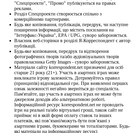
"Спецпроекти", "Промо" публікуються на правах
реклами.
Розділ Спецпроекти створюється спільно з
комерційними партнерами.
Будь яке копіювання, публікація, передрук, чи наступне
поширення інформації, що містить посилання на
"Інтерфакс-Україна", EPA / UPG, суворо забороняється.
Власник веб-сторінки в розділі Я-Корреспондент є автор
публікації.
Будь-яке копіювання, передрук та відтворення
фотографічних творів та/або аудіовізуальних творів
правовласника Getty Images - суворо забороняється.
Матеріали сайту korrespondent.net призначені для осіб
старше 21 року (21+). Участь в азартних іграх може
викликати ігрову залежність. Дотримуйтесь правил
(принципів) відповідальної гри. При виявленні перших
ознак залежності негайно зверніться до спеціаліста.
Пам'ятайте, що участь в азартних іграх не може бути
джерелом доходів або альтернативою роботі.
Інформаційний ресурс korrespondent.net не проводить
ігри на реальні та/або віртуальні гроші, також сайт не
приймає ні в якій формі оплату ставок та інших
платежів, які пов’язані/можуть бути пов’язані з
азартними іграми, букмекерами чи тоталізаторами. Будь-
які матеріали на інформаційному ресурсі