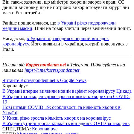
Він також зазначив, що міністри охорони здоров'я країн ЄС
дійшли висновку, що не потрібно використовувати хірургічні
маски без потреби.
Раніше повідомлялося, що
в Україні різко подорожчали
медичні маски
. Ціни на товар злетіли через величезний попит.
Нагадаємо,
в Україні підтвердився перший випадок
коронавірусу
. Його виявили в українця, котрий повернувся з
Італії.
Новини від
Корреспондент.net
в Telegram. Підписуйтесь на
наш канал
https://t.me/korrespondentnet
Читайте Korrespondent.net в Google News
Коронавірус
В Україні вперше виявили новий варіант коронавірусу Цикада
В Україні за тиждень різко зросла кількість хворих на COVID-
19
Нові штами COVID-19: особливості та кількість хворих в
Україні
У Києві різко зросла кількість хворих на коронавірус
В Україні утричі зросла кількість випадків COVID за тиждень
СПЕЦТЕМА:
Коронавірус