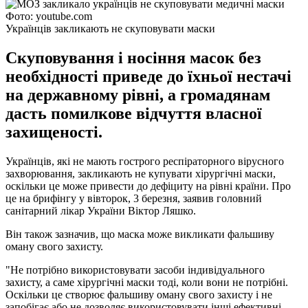
Фото: youtube.com
Українців закликають не скуповувати маски
Скуповування і носіння масок без
необхідності приведе до їхньої нестачі
на державному рівні, а громадянам
дасть помилкове відчуття власної
захищеності.
Українців, які не мають гострого респіраторного вірусного
захворювання, закликають не купувати хірургічні маски,
оскільки це може привести до дефіциту на рівні країни. Про
це на брифінгу у вівторок, 3 березня, заявив головний
санітарний лікар України Віктор Ляшко.
Він також зазначив, що маска може викликати фальшиву
оману свого захисту.
"Не потрібно використовувати засоби індивідуального
захисту, а саме хірургічні маски тоді, коли вони не потрібні.
Оскільки це створює фальшиву оману свого захисту і не
запобігає або не дозволяє використовувати інші ефективні