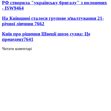
РФ створила "українську бригаду" з полонених
- ISW
9464
На Київщині сталося групове зґвалтування 21-
річної дівчини
7662
Київ про рішення Швеції щодо судна: Це
прецедент
7641
Читати коментарі