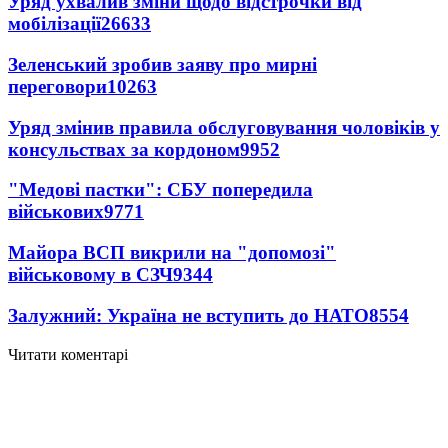
Уряд ухвалив зміни щодо відстрочки від
мобілізації
26633
Зеленський зробив заяву про мирні
переговори
10263
Уряд змінив правила обслуговування чоловіків у
консульствах за кордоном
9952
"Медові пастки": СБУ попередила
військових
9771
Майора ВСП викрили на "допомозі"
військовому в СЗЧ
9344
Залужний: Україна не вступить до НАТО
8554
Читати коментарі