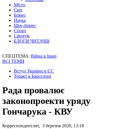
Місто
Світ
Бізнес
Наука
Шоу-бізнес
Спорт
Lifestyle
БЛОГИ ЧИТАЧІВ
СПЕЦТЕМА:
Війна в Ірані
ВСІ ТЕМИ
Вступ України в ЄС
Теракт в Барселоні
Рада провалює
законопроекти уряду
Гончарука - КВУ
Корреспондент.net, 3 березня 2020, 13:18