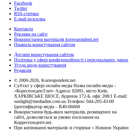
Facebook
Twitter
RSS-стрічки
E-mail розсилка
Контакти
Реклама на сайті
Використання матеріалів korrespondent.net
Правила користування сайтом
Договір користування сайтом
Політика у сфері конфіденційності і персональних даних
Угода щодо користування
Редакція
© 2000-2026, Korrespondent.net
Суб'єкт у сфері онлайн-медіа Назва онлайн-медіа –
«КореспонденТ.net» Адреса: 02091, місто Київ,
ХАРКІВСЬКЕ ШОСЕ, будинок 172-Б, офіс 208/1 E-mail:
sunlight@mediadim.com.ua
Телефон: 044-205-43-00
Ідентифікатор медіа – R40-06068
Використання будь-яких матеріалів, розміщених на
сайті, дозволяється за умови посилання на
Корреспондент.net.
При копіюванні матеріалів зі сторінки « Новини України