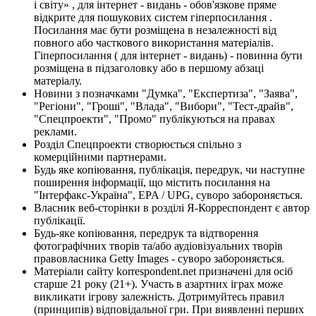
і світу» , для інтернет - видань - обов'язкове пряме
відкрите для пошукових систем гіперпосилання .
Посилання має бути розміщена в незалежності від
повного або часткового використання матеріалів.
Гіперпосилання ( для інтернет - видань) - повинна бути
розміщена в підзаголовку або в першому абзаці
матеріалу.
Новини з позначками "Думка", "Експертиза", "Заява",
"Регіони", "Гроші", "Влада", "Вибори", "Тест-драйв",
"Спецпроекти", "Промо" публікуються на правах
реклами.
Розділ Спецпроекти створюється спільно з
комерційними партнерами.
Будь яке копіювання, публікація, передрук, чи наступне
поширення інформації, що містить посилання на
"Інтерфакс-Україна", EPA / UPG, суворо забороняється.
Власник веб-сторінки в розділі Я-Корреспондент є автор
публікації.
Будь-яке копіювання, передрук та відтворення
фотографічних творів та/або аудіовізуальних творів
правовласника Getty Images - суворо забороняється.
Матеріали сайту korrespondent.net призначені для осіб
старше 21 року (21+). Участь в азартних іграх може
викликати ігрову залежність. Дотримуйтесь правил
(принципів) відповідальної гри. При виявленні перших