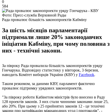
0
584
Фото: Пресс-служба Верховной Рады
Рада провалює більшість законопроектів Кабміну
За шість місяців парламентарії
підтримали лише 20% законодавчих
ініціатив Кабміну, при чому половина з
них - технічні закони.
За півроку Рада провалила більшість законопроектів уряду
Гончарука. Відповідну статистику у вівторок, 3 березня,
наводить Комітет виборців України (КВУ) у
Facebook
.
Таким режимом, за даними КВУ, парламент фактично
провалює підтримку урядових законопроектів.
"За півроку роботи Кабінетом міністрів було внесено в Раду
128 проектів законів. З них стали чинними законами лише 25,
або 20%. При цьому з 25 прийнятих законів 12 - це технічні
закони про ратифікацію міжнародних угод і протоколів", -