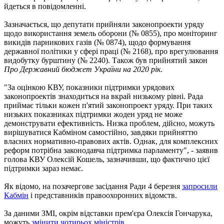
йдеться в повідомленні.
Зазначається, що депутати прийняли законопроекти уряду
щодо використання земель оборони (№ 0855), про моніторинг
викидів парникових газів (№ 0874), щодо формування
державної політики у сфері праці (№ 2168), про врегулювання
видобутку бурштину (№ 2240). Також був прийнятий закон
Про Державний бюджет України на 2020 рік
.
"За оцінкою КВУ, показники підтримки урядових
законопроектів знаходиться на вкрай низькому рівні. Рада
приймає тільки кожен п'ятий законопроект уряду. При таких
низьких показниках підтримки жоден уряд не може
демонструвати ефективність. Низка проблем, дійсно, можуть
вирішуватися Кабміном самостійно, завдяки прийняттю
власних нормативно-правових актів. Однак, для комплексних
реформ потрібна законодавча підтримка парламенту", - заявив
голова КВУ Олексій Кошель, зазначивши, що фактично цієї
підтримки зараз немає.
Як відомо, на позачергове засідання Ради 4 березня
запросили
Кабмін
і представників правоохоронних відомств.
За даними ЗМІ, окрім відставки прем'єра Олексія Гончарука,
можуть
змінити чотирьох міністрів
.