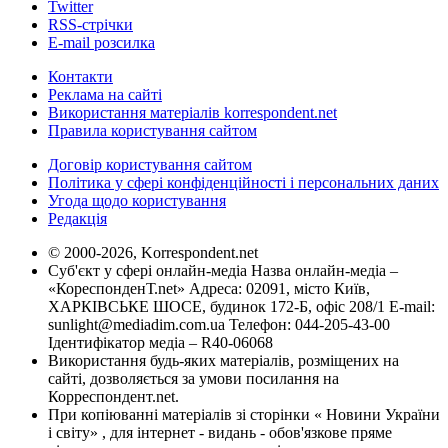
Twitter
RSS-стрічки
E-mail розсилка
Контакти
Реклама на сайті
Використання матеріалів korrespondent.net
Правила користування сайтом
Договір користування сайтом
Політика у сфері конфіденційності і персональних даних
Угода щодо користування
Редакція
© 2000-2026, Korrespondent.net
Суб'єкт у сфері онлайн-медіа Назва онлайн-медіа –
«КореспонденТ.net» Адреса: 02091, місто Київ,
ХАРКІВСЬКЕ ШОСЕ, будинок 172-Б, офіс 208/1 E-mail:
sunlight@mediadim.com.ua
Телефон: 044-205-43-00
Ідентифікатор медіа – R40-06068
Використання будь-яких матеріалів, розміщених на
сайті, дозволяється за умови посилання на
Корреспондент.net.
При копіюванні матеріалів зі сторінки « Новини України
і світу» , для інтернет - видань - обов'язкове пряме