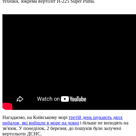
техніки, зокрема вертоліт H-225 Super Puma.
Нагадаємо, на Київському морі
третій день шукають двох
рибалок, які вийшли в море на човні
і більше не виходять на
зв'язок. У понеділок, 2 березня, до пошуків були залучені
вертольоти ДСНС.