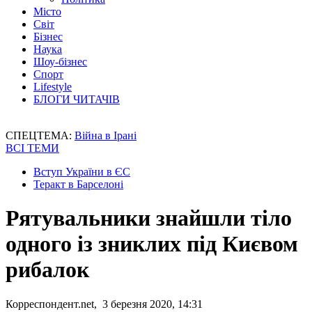
Місто
Світ
Бізнес
Наука
Шоу-бізнес
Спорт
Lifestyle
БЛОГИ ЧИТАЧІВ
СПЕЦТЕМА:
Війна в Ірані
ВСІ ТЕМИ
Вступ України в ЄС
Теракт в Барселоні
Рятувальники знайшли тіло
одного із зниклих під Києвом
рибалок
Корреспондент.net, 3 березня 2020, 14:31