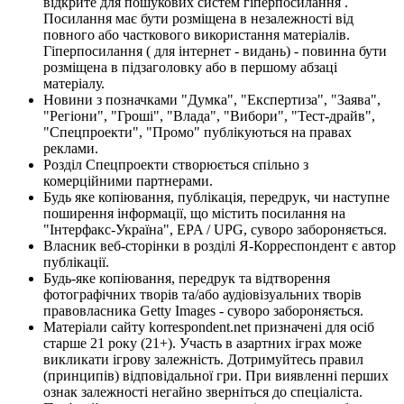
відкрите для пошукових систем гіперпосилання .
Посилання має бути розміщена в незалежності від
повного або часткового використання матеріалів.
Гіперпосилання ( для інтернет - видань) - повинна бути
розміщена в підзаголовку або в першому абзаці
матеріалу.
Новини з позначками "Думка", "Експертиза", "Заява",
"Регіони", "Гроші", "Влада", "Вибори", "Тест-драйв",
"Спецпроекти", "Промо" публікуються на правах
реклами.
Розділ Спецпроекти створюється спільно з
комерційними партнерами.
Будь яке копіювання, публікація, передрук, чи наступне
поширення інформації, що містить посилання на
"Інтерфакс-Україна", EPA / UPG, суворо забороняється.
Власник веб-сторінки в розділі Я-Корреспондент є автор
публікації.
Будь-яке копіювання, передрук та відтворення
фотографічних творів та/або аудіовізуальних творів
правовласника Getty Images - суворо забороняється.
Матеріали сайту korrespondent.net призначені для осіб
старше 21 року (21+). Участь в азартних іграх може
викликати ігрову залежність. Дотримуйтесь правил
(принципів) відповідальної гри. При виявленні перших
ознак залежності негайно зверніться до спеціаліста.