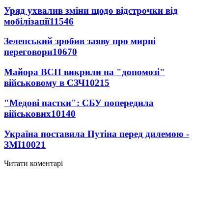
Уряд ухвалив зміни щодо відстрочки від
мобілізації
11546
Зеленський зробив заяву про мирні
переговори
10670
Майора ВСП викрили на "допомозі"
військовому в СЗЧ
10215
"Медові пастки": СБУ попередила
військових
10140
Україна поставила Путіна перед дилемою -
ЗМІ
10021
Читати коментарі