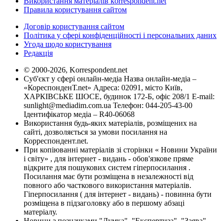
Використання матеріалів korrespondent.net
Правила користування сайтом
Договір користування сайтом
Політика у сфері конфіденційності і персональних даних
Угода щодо користування
Редакція
© 2000-2026, Korrespondent.net
Суб'єкт у сфері онлайн-медіа Назва онлайн-медіа –
«КореспонденТ.net» Адреса: 02091, місто Київ,
ХАРКІВСЬКЕ ШОСЕ, будинок 172-Б, офіс 208/1 E-mail:
sunlight@mediadim.com.ua
Телефон: 044-205-43-00
Ідентифікатор медіа – R40-06068
Використання будь-яких матеріалів, розміщених на
сайті, дозволяється за умови посилання на
Корреспондент.net.
При копіюванні матеріалів зі сторінки « Новини України
і світу» , для інтернет - видань - обов'язкове пряме
відкрите для пошукових систем гіперпосилання .
Посилання має бути розміщена в незалежності від
повного або часткового використання матеріалів.
Гіперпосилання ( для інтернет - видань) - повинна бути
розміщена в підзаголовку або в першому абзаці
матеріалу.
Новини з позначками "Думка", "Експертиза", "Заява",