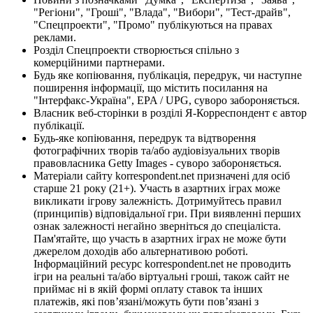
"Регіони", "Гроші", "Влада", "Вибори", "Тест-драйв",
"Спецпроекти", "Промо" публікуються на правах
реклами.
Розділ Спецпроекти створюється спільно з
комерційними партнерами.
Будь яке копіювання, публікація, передрук, чи наступне
поширення інформації, що містить посилання на
"Інтерфакс-Україна", EPA / UPG, суворо забороняється.
Власник веб-сторінки в розділі Я-Корреспондент є автор
публікації.
Будь-яке копіювання, передрук та відтворення
фотографічних творів та/або аудіовізуальних творів
правовласника Getty Images - суворо забороняється.
Матеріали сайту korrespondent.net призначені для осіб
старше 21 року (21+). Участь в азартних іграх може
викликати ігрову залежність. Дотримуйтесь правил
(принципів) відповідальної гри. При виявленні перших
ознак залежності негайно зверніться до спеціаліста.
Пам'ятайте, що участь в азартних іграх не може бути
джерелом доходів або альтернативою роботі.
Інформаційний ресурс korrespondent.net не проводить
ігри на реальні та/або віртуальні гроші, також сайт не
приймає ні в якій формі оплату ставок та інших
платежів, які пов’язані/можуть бути пов’язані з