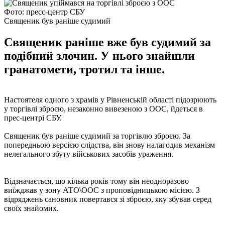
Фото: пресс-центр СБУ
Священик був раніше судимий
Священик раніше вже був судимий за
подібний злочин. У нього знайшли
гранатомети, тротил та інше.
Настоятеля одного з храмів у Рівненській області підозрюють
у торгівлі зброєю, незаконно вивезеною з ООС, йдеться в
прес-центрі СБУ.
Священик був раніше судимий за торгівлю зброєю. За
попередньою версією слідства, він знову налагодив механізм
нелегального збуту військових засобів ураження.
Відзначається, що кілька років тому він неодноразово
виїжджав у зону АТО\ООС з проповідницькою місією. З
відряджень сановник повертався зі зброєю, яку збував серед
своїх знайомих.