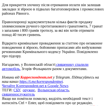
Для прикриття злочину після отримання оплати він залишав
закладки зі зброєю в підвалах багатоповерхівок і промислових
районах Рівного.
Правоохоронці задокументували кілька фактів продажу
зловмисником ручного протитанкового гранатомета, 7 гранат
з запалами і 800 грамів тротилу, за які він хотів отримати
понад 40 тисяч гривень.
Відкрито кримінальне провадження за статтею про незаконне
поводження зі зброєю, бойовими припасами або вибуховими
речовинами Кримінального кодексу України. Повідомлено
про підозру.
Нагадаємо, у Волинській області
священику спалили
автомобіль.
Згорів
Фольцваген
разом з документами.
Новини від
Корреспондент.net
у Telegram. Підписуйтесь на
наш канал
https://t.me/korrespondentnet
.
Читайте Korrespondent.net в Google News
ТЕГИ:
СБУ
,
оружие
,
Волынская область
,
священнослужитель
Якщо ви помітили помилку, виділіть необхідний текст і
натисніть Ctrl + Enter, щоб повідомити про це редакцію.