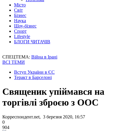
Місто
Світ
Бізнес
Наука
Шоу-бізнес
Спорт
Lifestyle
БЛОГИ ЧИТАЧІВ
СПЕЦТЕМА:
Війна в Ірані
ВСІ ТЕМИ
Вступ України в ЄС
Теракт в Барселоні
Священик упіймався на
торгівлі зброєю з ООС
Корреспондент.net, 3 березня 2020, 16:57
0
904