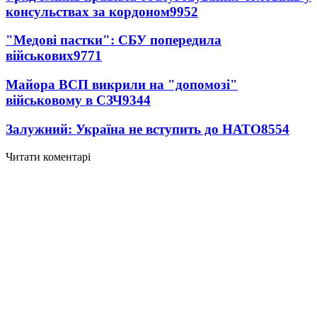
консульствах за кордоном
9952
"Медові пастки": СБУ попередила
військових
9771
Майора ВСП викрили на "допомозі"
військовому в СЗЧ
9344
Залужний: Україна не вступить до НАТО
8554
Читати коментарі