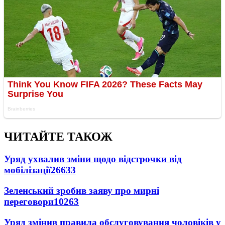
ЧИТАЙТЕ ТАКОЖ
Уряд ухвалив зміни щодо відстрочки від
мобілізації
26633
Зеленський зробив заяву про мирні
переговори
10263
Уряд змінив правила обслуговування чоловіків у