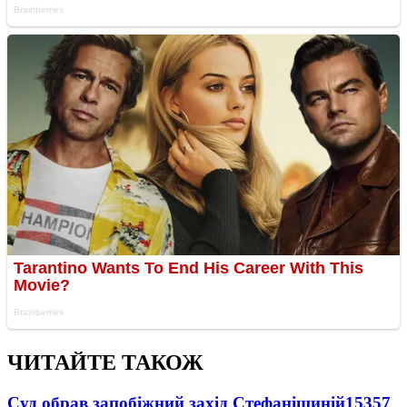
ЧИТАЙТЕ ТАКОЖ
Суд обрав запобіжний захід Стефанішиній
15357