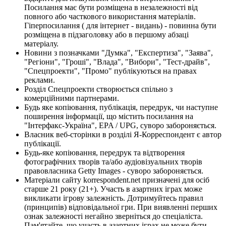
Посилання має бути розміщена в незалежності від
повного або часткового використання матеріалів.
Гіперпосилання ( для інтернет - видань) - повинна бути
розміщена в підзаголовку або в першому абзаці
матеріалу.
Новини з позначками "Думка", "Експертиза", "Заява",
"Регіони", "Гроші", "Влада", "Вибори", "Тест-драйв",
"Спецпроекти", "Промо" публікуються на правах
реклами.
Розділ Спецпроекти створюється спільно з
комерційними партнерами.
Будь яке копіювання, публікація, передрук, чи наступне
поширення інформації, що містить посилання на
"Інтерфакс-Україна", EPA / UPG, суворо забороняється.
Власник веб-сторінки в розділі Я-Корреспондент є автор
публікації.
Будь-яке копіювання, передрук та відтворення
фотографічних творів та/або аудіовізуальних творів
правовласника Getty Images - суворо забороняється.
Матеріали сайту korrespondent.net призначені для осіб
старше 21 року (21+). Участь в азартних іграх може
викликати ігрову залежність. Дотримуйтесь правил
(принципів) відповідальної гри. При виявленні перших
ознак залежності негайно зверніться до спеціаліста.
Пам'ятайте, що участь в азартних іграх не може бути