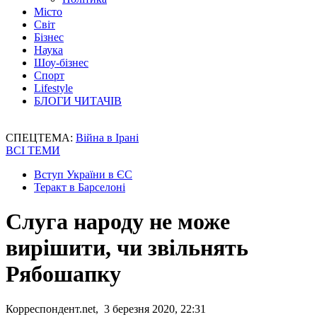
Місто
Світ
Бізнес
Наука
Шоу-бізнес
Спорт
Lifestyle
БЛОГИ ЧИТАЧІВ
СПЕЦТЕМА:
Війна в Ірані
ВСІ ТЕМИ
Вступ України в ЄС
Теракт в Барселоні
Слуга народу не може
вирішити, чи звільнять
Рябошапку
Корреспондент.net, 3 березня 2020, 22:31