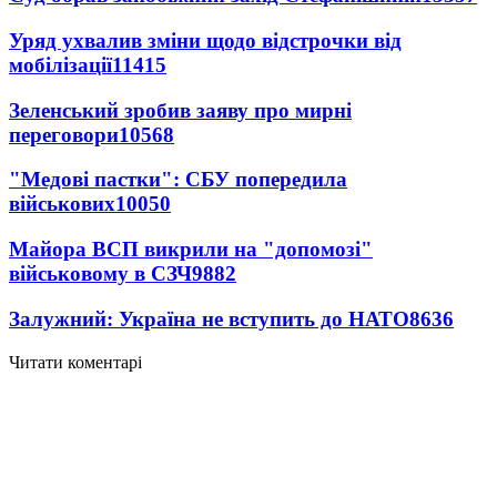
Уряд ухвалив зміни щодо відстрочки від
мобілізації
11415
Зеленський зробив заяву про мирні
переговори
10568
"Медові пастки": СБУ попередила
військових
10050
Майора ВСП викрили на "допомозі"
військовому в СЗЧ
9882
Залужний: Україна не вступить до НАТО
8636
Читати коментарі