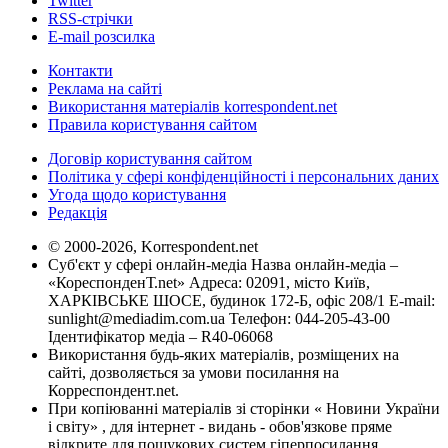
Twitter
RSS-стрічки
E-mail розсилка
Контакти
Реклама на сайті
Використання матеріалів korrespondent.net
Правила користування сайтом
Договір користування сайтом
Політика у сфері конфіденційності і персональних даних
Угода щодо користування
Редакція
© 2000-2026, Korrespondent.net
Суб'єкт у сфері онлайн-медіа Назва онлайн-медіа –
«КореспонденТ.net» Адреса: 02091, місто Київ,
ХАРКІВСЬКЕ ШОСЕ, будинок 172-Б, офіс 208/1 E-mail:
sunlight@mediadim.com.ua
Телефон: 044-205-43-00
Ідентифікатор медіа – R40-06068
Використання будь-яких матеріалів, розміщених на
сайті, дозволяється за умови посилання на
Корреспондент.net.
При копіюванні матеріалів зі сторінки « Новини України
і світу» , для інтернет - видань - обов'язкове пряме
відкрите для пошукових систем гіперпосилання .