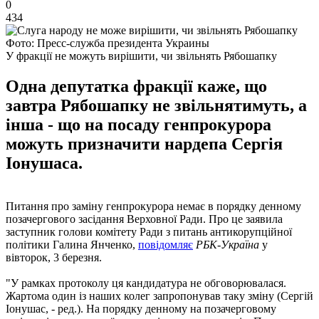
0
434
Фото: Пресс-служба президента Украины
У фракції не можуть вирішити, чи звільнять Рябошапку
Одна депутатка фракції каже, що
завтра Рябошапку не звільнятимуть, а
інша - що на посаду генпрокурора
можуть призначити нардепа Сергія
Іонушаса.
Питання про заміну генпрокурора немає в порядку денному
позачергового засідання Верховної Ради. Про це заявила
заступник голови комітету Ради з питань антикорупційної
політики Галина Янченко,
повідомляє
РБК-Україна
у
вівторок, 3 березня.
"У рамках протоколу ця кандидатура не обговорювалася.
Жартома один із наших колег запропонував таку зміну (Сергій
Іонушас, - ред.). На порядку денному на позачерговому