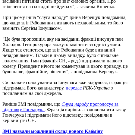
засіданні питання стоїть про звіт силових органів. Про
звільнення на сьогодні не йдеться", - заявила Янченко.
При цьому інша "слуга народу" Ірина Верещук повідомила,
що якщо звіт Рябошапки визнають незадовільним, то його
замінять Сергієм Іонушасом.
"Це була пропозиція, яку на засіданні фракції висунув пан
Холодов. Генпрокурора можуть замінити за однієї умови.
Якщо так станеться, що звіт Рябошапки буде визнаний
незадовільним. Тільки в цьому випадку. Було сигнальне
голосування, і ми (фракція СН, - ред.) підтримали нашого
колегу. Президент нічого не коментував із цього приводу, це
було наше, фракційне, рішення", - повідомила Верещук.
Сигнальне голосування за Іонушаса вже відбулося, і фракція
підтримала його кандидатуру,
передає
РБК-Україна
з
посиланням на свої джерела.
Раніше ЗМІ повідомили, що
Слуга народу
проголосує за
відставку Гончарука
. Фракція вирішила задовольнити заяву
Гончарука і підтримати його відставку, повідомили в
керівництві СН.
ЗМІ назвали можливий склад нового Кабміну