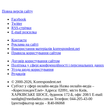
Повна версія сайту
Facebook
Twitter
RSS-стрічки
E-mail розсилка
Контакти
Реклама на сайті
Використання матеріалів korrespondent.net
Правила користування сайтом
Договір користування сайтом
Політика у сфері конфіденційності і персональних даних
Угода щодо користування
Редакція
© 2000-2026, Korrespondent.net
Суб'єкт у сфері онлайн-медіа Назва онлайн-медіа –
«КореспонденТ.net» Адреса: 02091, місто Київ,
ХАРКІВСЬКЕ ШОСЕ, будинок 172-Б, офіс 208/1 E-mail:
sunlight@mediadim.com.ua
Телефон: 044-205-43-00
Ідентифікатор медіа – R40-06068