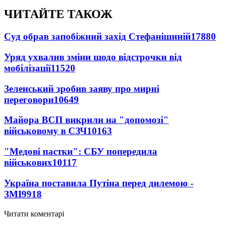
ЧИТАЙТЕ ТАКОЖ
Суд обрав запобіжний захід Стефанішиній
17880
Уряд ухвалив зміни щодо відстрочки від
мобілізації
11520
Зеленський зробив заяву про мирні
переговори
10649
Майора ВСП викрили на "допомозі"
військовому в СЗЧ
10163
"Медові пастки": СБУ попередила
військових
10117
Україна поставила Путіна перед дилемою -
ЗМІ
9918
Читати коментарі