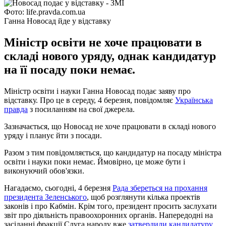
Фото: life.pravda.com.ua
Ганна Новосад йде у відставку
Міністр освіти не хоче працювати в
складі нового уряду, однак кандидатур
на її посаду поки немає.
Міністр освіти і науки Ганна Новосад подає заяву про
відставку. Про це в середу, 4 березня, повідомляє
Українська
правда
з посиланням на свої джерела.
Зазначається, що Новосад не хоче працювати в складі нового
уряду і планує йти з посади.
Разом з тим повідомляється, що кандидатур на посаду міністра
освіти і науки поки немає. Ймовірно, це може бути і
виконуючий обов'язки.
Нагадаємо, сьогодні, 4 березня
Рада збереться на прохання
президента Зеленського
, щоб розглянути кілька проектів
законів і про Кабмін. Крім того, президент просить заслухати
звіт про діяльність правоохоронних органів. Напередодні на
засіданні фракції Слуга народу вже
затвердили кандидатуру