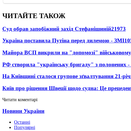
ЧИТАЙТЕ ТАКОЖ
Суд обрав запобіжний захід Стефанішиній
21973
Україна поставила Путіна перед дилемою - ЗМІ
10
Майора ВСП викрили на "допомозі" військовому
РФ створила "українську бригаду" з полонених -
На Київщині сталося групове зґвалтування 21-річ
Київ про рішення Швеції щодо судна: Це прецеден
Читати коментарі
Новини України
Останні
Популярні