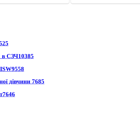
525
 в СЗЧ
10385
 ISW
9558
ної дівчини
7685
т
7646