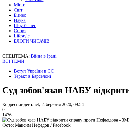
Місто
Світ
Бізнес
Наука
Шоу-бізнес
Спорт
Lifestyle
БЛОГИ ЧИТАЧІВ
СПЕЦТЕМА:
Війна в Ірані
ВСІ ТЕМИ
Вступ України в ЄС
Теракт в Барселоні
Суд зобов'язав НАБУ відкрит
Корреспондент.net, 4 березня 2020, 09:54
0
1476
Фото: Максим Нефедов / Facebook