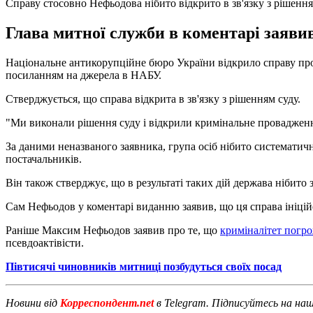
Справу стосовно Нефьодова нібито відкрито в зв'язку з рішенн
Глава митної служби в коментарі заяви
Національне антикорупційне бюро України відкрило справу пр
посиланням на джерела в НАБУ.
Стверджується, що справа відкрита в зв'язку з рішенням суду.
"Ми виконали рішення суду і відкрили кримінальне провадження
За даними неназваного заявника, група осіб нібито систематичн
постачальників.
Він також стверджує, що в результаті таких дій держава нібито
Сам Нефьодов у коментарі виданню заявив, що ця справа ініці
Раніше Максим Нефьодов заявив про те, що
криміналітет погр
псевдоактівісти.
Півтисячі чиновників митниці позбудуться своїх посад
Новини від
Корреспондент.net
в Telegram. Підписуйтесь на на