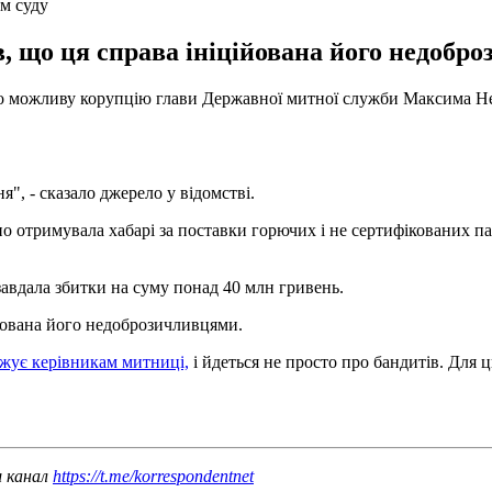
ям суду
в, що ця справа ініційована його недобр
о можливу корупцію глави Державної митної служби Максима Неф
", - сказало джерело у відомстві.
о отримувала хабарі за поставки горючих і не сертифікованих па
 завдала збитки на суму понад 40 млн гривень.
йована його недоброзичливцями.
ожує керівникам митниці,
і йдеться не просто про бандитів. Для 
ш канал
https://t.me/korrespondentnet