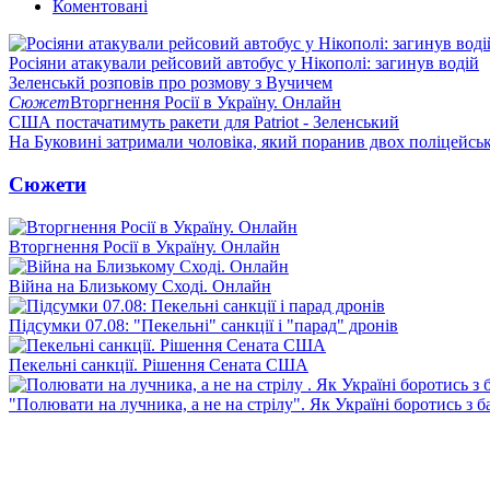
Коментовані
Росіяни атакували рейсовий автобус у Нікополі: загинув водій
Зеленськй розповів про розмову з Вучичем
Сюжет
Вторгнення Росії в Україну. Онлайн
США постачатимуть ракети для Patriot - Зеленський
На Буковині затримали чоловіка, який поранив двох поліцейсь
Сюжети
Вторгнення Росії в Україну. Онлайн
Війна на Близькому Сході. Онлайн
Підсумки 07.08: "Пекельні" санкції і "парад" дронів
Пекельні санкції. Рішення Сената США
"Полювати на лучника, а не на стрілу". Як Україні боротись з 