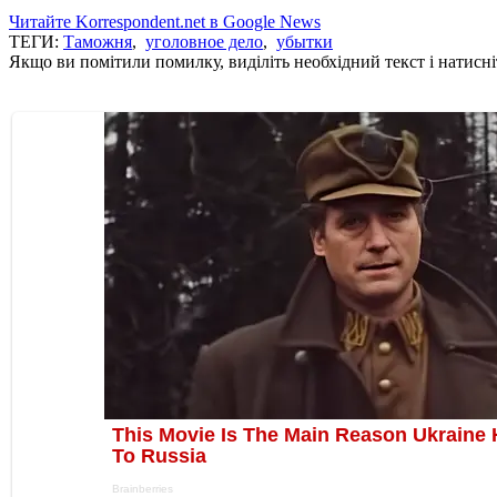
Читайте Korrespondent.net в Google News
ТЕГИ:
Таможня
,
уголовное дело
,
убытки
Якщо ви помітили помилку, виділіть необхідний текст і натисніт