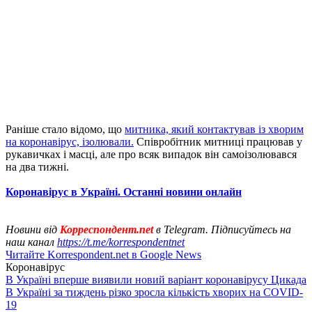
Раніше стало відомо, що
митника, який контактував із хворим
на коронавірус, ізолювали.
Співробітник митниці працював у
рукавичках і масці, але про всяк випадок він самоізолювався
на два тижні.
Коронавірус в Україні. Останні новини онлайн
Новини від
Корреспондент.net
в Telegram. Підписуйтесь на
наш канал
https://t.me/korrespondentnet
Читайте Korrespondent.net в Google News
Коронавірус
В Україні вперше виявили новий варіант коронавірусу Цикада
В Україні за тиждень різко зросла кількість хворих на COVID-
19