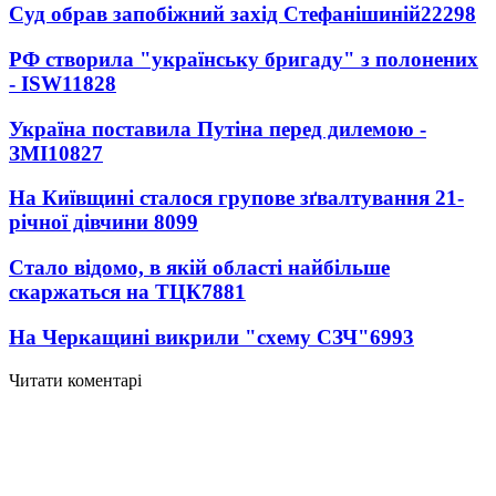
Суд обрав запобіжний захід Стефанішиній
22298
РФ створила "українську бригаду" з полонених
- ISW
11828
Україна поставила Путіна перед дилемою -
ЗМІ
10827
На Київщині сталося групове зґвалтування 21-
річної дівчини
8099
Стало відомо, в якій області найбільше
скаржаться на ТЦК
7881
На Черкащині викрили "схему СЗЧ"
6993
Читати коментарі