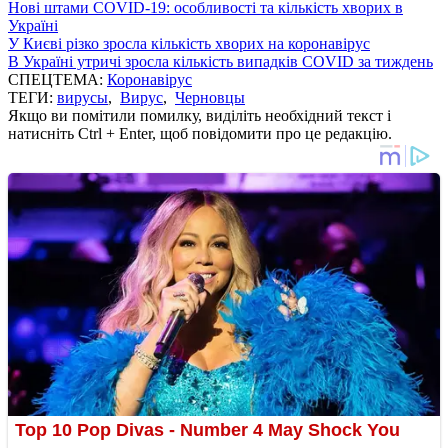
Нові штами COVID-19: особливості та кількість хворих в
Україні
У Києві різко зросла кількість хворих на коронавірус
В Україні утричі зросла кількість випадків COVID за тиждень
СПЕЦТЕМА:
Коронавірус
ТЕГИ:
вирусы
,
Вирус
,
Черновцы
Якщо ви помітили помилку, виділіть необхідний текст і
натисніть Ctrl + Enter, щоб повідомити про це редакцію.