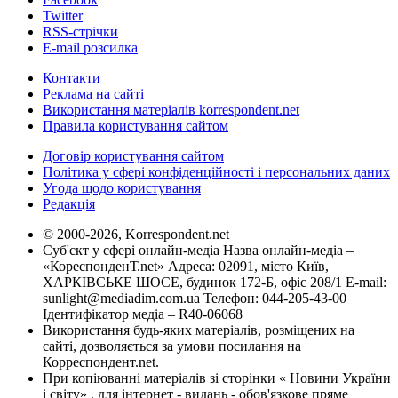
Twitter
RSS-стрічки
E-mail розсилка
Контакти
Реклама на сайті
Використання матеріалів korrespondent.net
Правила користування сайтом
Договір користування сайтом
Політика у сфері конфіденційності і персональних даних
Угода щодо користування
Редакція
© 2000-2026, Korrespondent.net
Суб'єкт у сфері онлайн-медіа Назва онлайн-медіа –
«КореспонденТ.net» Адреса: 02091, місто Київ,
ХАРКІВСЬКЕ ШОСЕ, будинок 172-Б, офіс 208/1 E-mail:
sunlight@mediadim.com.ua
Телефон: 044-205-43-00
Ідентифікатор медіа – R40-06068
Використання будь-яких матеріалів, розміщених на
сайті, дозволяється за умови посилання на
Корреспондент.net.
При копіюванні матеріалів зі сторінки « Новини України
і світу» , для інтернет - видань - обов'язкове пряме