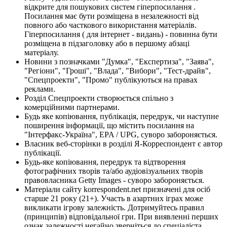
відкрите для пошукових систем гіперпосилання .
Посилання має бути розміщена в незалежності від
повного або часткового використання матеріалів.
Гіперпосилання ( для інтернет - видань) - повинна бути
розміщена в підзаголовку або в першому абзаці
матеріалу.
Новини з позначками "Думка", "Експертиза", "Заява",
"Регіони", "Гроші", "Влада", "Вибори", "Тест-драйв",
"Спецпроекти", "Промо" публікуються на правах
реклами.
Розділ Спецпроекти створюється спільно з
комерційними партнерами.
Будь яке копіювання, публікація, передрук, чи наступне
поширення інформації, що містить посилання на
"Інтерфакс-Україна", EPA / UPG, суворо забороняється.
Власник веб-сторінки в розділі Я-Корреспондент є автор
публікації.
Будь-яке копіювання, передрук та відтворення
фотографічних творів та/або аудіовізуальних творів
правовласника Getty Images - суворо забороняється.
Матеріали сайту korrespondent.net призначені для осіб
старше 21 року (21+). Участь в азартних іграх може
викликати ігрову залежність. Дотримуйтесь правил
(принципів) відповідальної гри. При виявленні перших
ознак залежності негайно зверніться до спеціаліста.