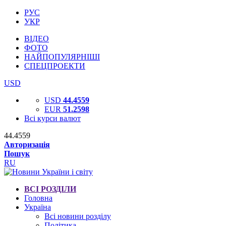
РУС
УКР
ВІДЕО
ФОТО
НАЙПОПУЛЯРНІШІ
СПЕЦПРОЕКТИ
USD
USD
44.4559
EUR
51.2598
Всі курси валют
44.4559
Авторизація
Пошук
RU
ВСІ РОЗДІЛИ
Головна
Україна
Всі новини розділу
Політика