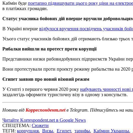
Кабмін буде
поетапно підвищувати цього року ціни на електро
в платіжках громадян.
Статус учасника бойових дій вперше вручили добровольця
В Україні вперше
відбулося вручення посвідчень учасників бо
Усього статус учасників бойових дій отримають близько трьох 
Рибалки вийшли на протест проти корупції
Представники низки рибовидобувних підприємств України пер
Вони протестували проти проекту режиму рибальства на 2020 
Єгипет заявив про новий візовий режим
У Єгипті з першого червня 2020 року
набувають чинності нові 
заздалегідь оформити туристичну візу в одному з консульств.
Новини від
Корреспондент.net
в Telegram. Підписуйтесь на на
Читайте Korrespondent.net в Google News
СПЕЦТЕМА:
Сюжети
ТЕГИ:
коррупция
,
Визы
,
Египет
,
тарифы
,
Кабмин Украины
,