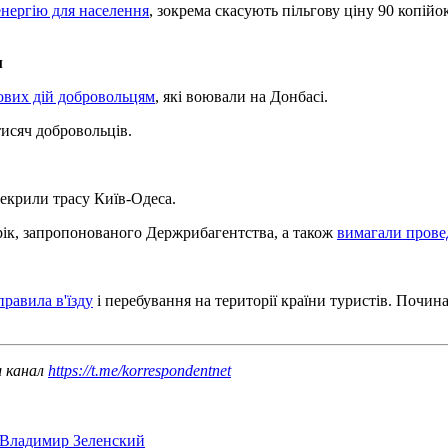
енергію для населення
, зокрема скасують пільгову ціну 90 копій
м
йових дій добровольцям
, які воювали на Донбасі.
тисяч добровольців.
екрили трасу Київ-Одеса.
рік, запропонованого Держрибагентства, а також
вимагали провед
правила в'їзду
і перебування на території країни туристів. Почина
ш канал
https://t.me/korrespondentnet
Владимир Зеленский