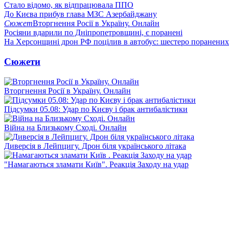
Стало відомо, як відпрацювала ППО
До Києва прибув глава МЗС Азербайджану
Сюжет
Вторгнення Росії в Україну. Онлайн
Росіяни вдарили по Дніпропетровщині, є поранені
На Херсонщині дрон РФ поцілив в автобус: шестеро поранених
Сюжети
Вторгнення Росії в Україну. Онлайн
Підсумки 05.08: Удар по Києву і брак антибалістики
Війна на Близькому Сході. Онлайн
Диверсія в Лейпцигу. Дрон біля українського літака
"Намагаються зламати Київ". Реакція Заходу на удар