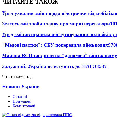
ЧИТАЙТЕ ТАКОЖ
Уряд ухвалив зміни щодо відстрочки від мобілізац
Зеленський зробив заяву про мирні переговори
10
Уряд змінив правила обслуговування чоловіків у
"Медові пастки": СБУ попередила військових
970
Майора ВСП викрили на "допомозі" військовому
Залужний: Україна не вступить до НАТО
8537
Читати коментарі
Новини України
Останні
Популярні
Коментовані