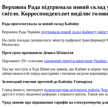
Верховна Рада підтримала новий склад 
світло. Корреспондент.net виділяє голов
Рада проголосувала за новий склад Кабміну
Верховна Рада України
підтримала новий склад Кабінету мініст
На своїх посадах залишилися: міністр цифрової трансформації 
Малюська.
Прем'єром призначили Дениса Шмигаля
Парламент 291 голосами
призначив прем'єр-міністром Україн
Під час виступу в Раді Шмигаль заявив, що Кабмін в першу че
заборгованостей перед шахтарями і питання загрози коронавіру
Зеленський озвучив претензії до Кабміну Гончарука
Серед іншого, президент
розкритикував результати роботи Дер
другого етапу медичної реформи з першого квітня. Також він н
Уряд заявив про підвищення тарифів на електроенергію дл