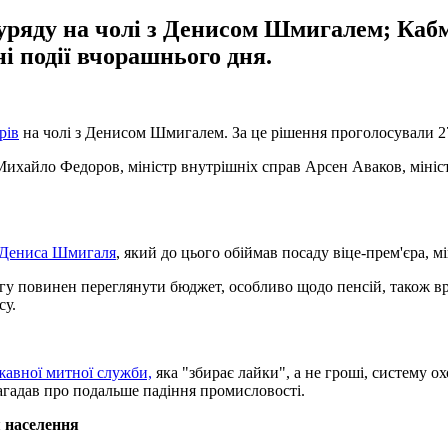
уряду на чолі з Денисом Шмигалем; Каб
ні події вчорашнього дня.
рів
на чолі з Денисом Шмигалем. За це рішення проголосували 2
Михайло Федоров, міністр внутрішніх справ Арсен Аваков, мініс
и Дениса Шмигаля
, який до цього обіймав посаду віце-прем'єра, м
ргу повинен переглянути бюджет, особливо щодо пенсій, також 
су.
жавної митної служби,
яка "збирає лайки", а не гроші, систему ох
агадав про подальше падіння промисловості.
я населення