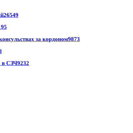
ії
26549
195
 консульствах за кордоном
9873
8
 в СЗЧ
9232