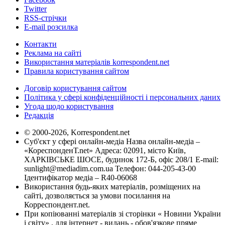
Twitter
RSS-стрічки
E-mail розсилка
Контакти
Реклама на сайті
Використання матеріалів korrespondent.net
Правила користування сайтом
Договір користування сайтом
Політика у сфері конфіденційності і персональних даних
Угода щодо користування
Редакція
© 2000-2026, Korrespondent.net
Суб'єкт у сфері онлайн-медіа Назва онлайн-медіа –
«КореспонденТ.net» Адреса: 02091, місто Київ,
ХАРКІВСЬКЕ ШОСЕ, будинок 172-Б, офіс 208/1 E-mail:
sunlight@mediadim.com.ua
Телефон: 044-205-43-00
Ідентифікатор медіа – R40-06068
Використання будь-яких матеріалів, розміщених на
сайті, дозволяється за умови посилання на
Корреспондент.net.
При копіюванні матеріалів зі сторінки « Новини України
і світу» , для інтернет - видань - обов'язкове пряме