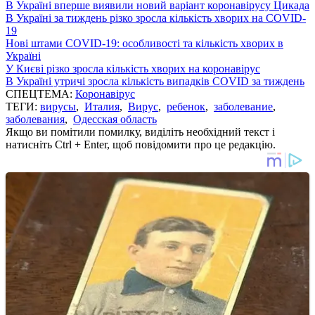
В Україні вперше виявили новий варіант коронавірусу Цикада
В Україні за тиждень різко зросла кількість хворих на COVID-
19
Нові штами COVID-19: особливості та кількість хворих в
Україні
У Києві різко зросла кількість хворих на коронавірус
В Україні утричі зросла кількість випадків COVID за тиждень
СПЕЦТЕМА:
Коронавірус
ТЕГИ:
вирусы
,
Италия
,
Вирус
,
ребенок
,
заболевание
,
заболевания
,
Одесская область
Якщо ви помітили помилку, виділіть необхідний текст і
натисніть Ctrl + Enter, щоб повідомити про це редакцію.