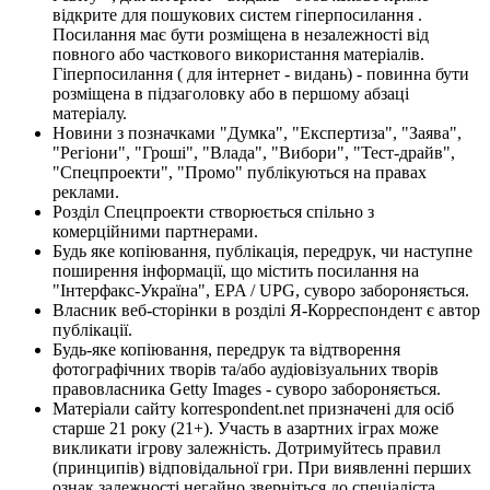
відкрите для пошукових систем гіперпосилання .
Посилання має бути розміщена в незалежності від
повного або часткового використання матеріалів.
Гіперпосилання ( для інтернет - видань) - повинна бути
розміщена в підзаголовку або в першому абзаці
матеріалу.
Новини з позначками "Думка", "Експертиза", "Заява",
"Регіони", "Гроші", "Влада", "Вибори", "Тест-драйв",
"Спецпроекти", "Промо" публікуються на правах
реклами.
Розділ Спецпроекти створюється спільно з
комерційними партнерами.
Будь яке копіювання, публікація, передрук, чи наступне
поширення інформації, що містить посилання на
"Інтерфакс-Україна", EPA / UPG, суворо забороняється.
Власник веб-сторінки в розділі Я-Корреспондент є автор
публікації.
Будь-яке копіювання, передрук та відтворення
фотографічних творів та/або аудіовізуальних творів
правовласника Getty Images - суворо забороняється.
Матеріали сайту korrespondent.net призначені для осіб
старше 21 року (21+). Участь в азартних іграх може
викликати ігрову залежність. Дотримуйтесь правил
(принципів) відповідальної гри. При виявленні перших
ознак залежності негайно зверніться до спеціаліста.