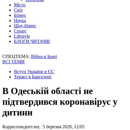
Місто
Світ
Бізнес
Наука
Шоу-бізнес
Спорт
Lifestyle
БЛОГИ ЧИТАЧІВ
СПЕЦТЕМА:
Війна в Ірані
ВСІ ТЕМИ
Вступ України в ЄС
Теракт в Барселоні
В Одеській області не
підтвердився коронавірус у
дитини
Корреспондент.net, 5 березня 2020, 12:05