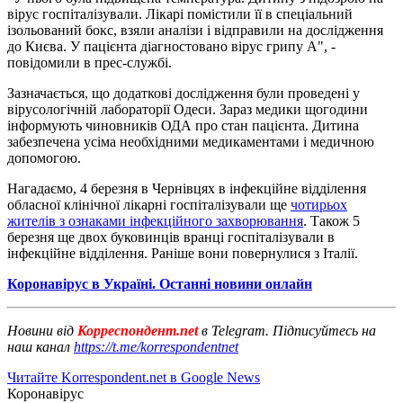
вірус госпіталізували. Лікарі помістили її в спеціальний
ізольований бокс, взяли аналізи і відправили на дослідження
до Києва. У пацієнта діагностовано вірус грипу А", -
повідомили в прес-службі.
Зазначається, що додаткові дослідження були проведені у
вірусологічній лабораторії Одеси. Зараз медики щогодини
інформують чиновників ОДА про стан пацієнта. Дитина
забезпечена усіма необхідними медикаментами і медичною
допомогою.
Нагадаємо, 4 березня в Чернівцях в інфекційне відділення
обласної клінічної лікарні госпіталізували ще
чотирьох
жителів з ознаками інфекційного захворювання
. Також 5
березня ще двох буковинців вранці госпіталізували в
інфекційне відділення. Раніше вони повернулися з Італії.
Коронавірус в Україні. Останні новини онлайн
Новини від
Корреспондент.net
в Telegram. Підписуйтесь на
наш канал
https://t.me/korrespondentnet
Читайте Korrespondent.net в Google News
Коронавірус