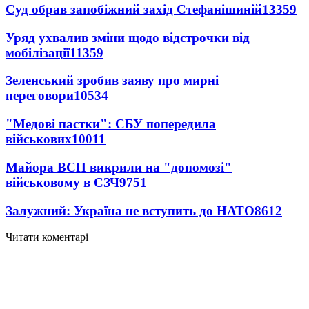
Суд обрав запобіжний захід Стефанішиній
13359
Уряд ухвалив зміни щодо відстрочки від
мобілізації
11359
Зеленський зробив заяву про мирні
переговори
10534
"Медові пастки": СБУ попередила
військових
10011
Майора ВСП викрили на "допомозі"
військовому в СЗЧ
9751
Залужний: Україна не вступить до НАТО
8612
Читати коментарі