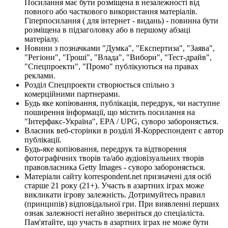
Посилання має бути розміщена в незалежності від
повного або часткового використання матеріалів.
Гіперпосилання ( для інтернет - видань) - повинна бути
розміщена в підзаголовку або в першому абзаці
матеріалу.
Новини з позначками "Думка", "Експертиза", "Заява",
"Регіони", "Гроші", "Влада", "Вибори", "Тест-драйв",
"Спецпроекти", "Промо" публікуються на правах
реклами.
Розділ Спецпроекти створюється спільно з
комерційними партнерами.
Будь яке копіювання, публікація, передрук, чи наступне
поширення інформації, що містить посилання на
"Інтерфакс-Україна", EPA / UPG, суворо забороняється.
Власник веб-сторінки в розділі Я-Корреспондент є автор
публікації.
Будь-яке копіювання, передрук та відтворення
фотографічних творів та/або аудіовізуальних творів
правовласника Getty Images - суворо забороняється.
Матеріали сайту korrespondent.net призначені для осіб
старше 21 року (21+). Участь в азартних іграх може
викликати ігрову залежність. Дотримуйтесь правил
(принципів) відповідальної гри. При виявленні перших
ознак залежності негайно зверніться до спеціаліста.
Пам'ятайте, що участь в азартних іграх не може бути