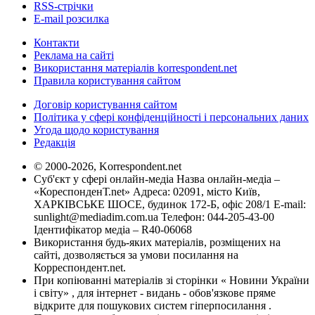
RSS-стрічки
E-mail розсилка
Контакти
Реклама на сайті
Використання матеріалів korrespondent.net
Правила користування сайтом
Договір користування сайтом
Політика у сфері конфіденційності і персональних даних
Угода щодо користування
Редакція
© 2000-2026, Korrespondent.net
Суб'єкт у сфері онлайн-медіа Назва онлайн-медіа –
«КореспонденТ.net» Адреса: 02091, місто Київ,
ХАРКІВСЬКЕ ШОСЕ, будинок 172-Б, офіс 208/1 E-mail:
sunlight@mediadim.com.ua
Телефон: 044-205-43-00
Ідентифікатор медіа – R40-06068
Використання будь-яких матеріалів, розміщених на
сайті, дозволяється за умови посилання на
Корреспондент.net.
При копіюванні матеріалів зі сторінки « Новини України
і світу» , для інтернет - видань - обов'язкове пряме
відкрите для пошукових систем гіперпосилання .