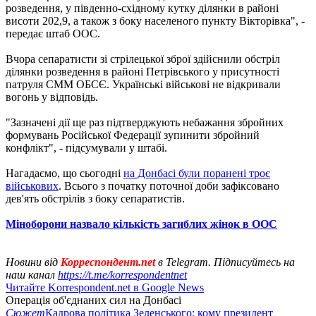
розведення, у південно-східному кутку ділянки в районі
висоти 202,9, а також з боку населеного пункту Вікторівка", -
передає штаб ООС.
Вчора сепаратисти зі стрілецької зброї здійснили обстріл
ділянки розведення в районі Петрівського у присутності
патруля СММ ОБСЄ. Українські військові не відкривали
вогонь у відповідь.
"Зазначені дії ще раз підтверджують небажання збройних
формувань Російської Федерації зупинити збройний
конфлікт", - підсумували у штабі.
Нагадаємо, що сьогодні
на Донбасі були поранені троє
військових
. Всього з початку поточної доби зафіксовано
дев'ять обстрілів з боку сепаратистів.
Міноборони назвало кількість загиблих жінок в ООС
Новини від
Корреспондент.net
в Telegram. Підписуйтесь на
наш канал
https://t.me/korrespondentnet
Читайте Korrespondent.net в Google News
Операція об'єднаних сил на Донбасі
Сюжет
Кадрова політика Зеленського: кому президент