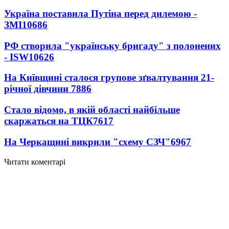
Україна поставила Путіна перед дилемою -
ЗМІ
10686
РФ створила "українську бригаду" з полонених
- ISW
10626
На Київщині сталося групове зґвалтування 21-
річної дівчини
7886
Стало відомо, в якій області найбільше
скаржаться на ТЦК
7617
На Черкащині викрили "схему СЗЧ"
6967
Читати коментарі