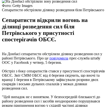
Фото: Getty Images
Сепаратисти обстріляли ділянку розведення біля Петрівського
Сепаратисти відкрили вогонь на
ділянці розведення сил біля
Петрівського у присутності
спостерігачів ОБСЄ.
На Донбасі сепаратисти обстріляли ділянку розведення сил у
районі Петрівського. Про це
повідомила
прес-служба штабу
ООС у Facebook у четвер, 5 березня.
Обстріл з боку сепаратистів стався у присутності спостерігачів
ОБСЄ. Звіт СММ ОБСЄ від 4 березня свідчить, що вночі та
вранці 1 березня в Петрівському зафіксували розриви двох
снарядів і восьми дульних спалахів у межах ділянки
розведення сил.
"Цей випадок не є винятком. У безпосередній близькості до
району розведення сил і засобів неодноразово порушувався
режим припинення вогню у східній частині ділянки