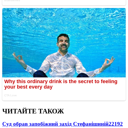
ЧИТАЙТЕ ТАКОЖ
Суд обрав запобіжний захід Стефанішиній
22192