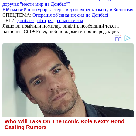
доручає "нести мир на Донбас"?
Військовий прокурор застеріг від порушень закону в Золотому
СПЕЦТЕМА:
Операція об'єднаних сил на Донбасі
ТЕГИ:
донбасс
,
обстрел
,
сепаратисты
Якщо ви помітили помилку, виділіть необхідний текст і
натисніть Ctrl + Enter, щоб повідомити про це редакцію.