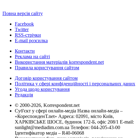
Повна версія сайту
Facebook
Twitter
RSS-стрічки
E-mail розсилка
Контакти
Реклама на сайті
Використання матеріалів korrespondent.net
Правила користування сайтом
Договір користування сайтом
Політика у сфері конфіденційності і персональних даних
Угода щодо користування
Редакція
© 2000-2026, Korrespondent.net
Суб'єкт у сфері онлайн-медіа Назва онлайн-медіа –
«КореспонденТ.net» Адреса: 02091, місто Київ,
ХАРКІВСЬКЕ ШОСЕ, будинок 172-Б, офіс 208/1 E-mail:
sunlight@mediadim.com.ua
Телефон: 044-205-43-00
Ідентифікатор медіа – R40-06068