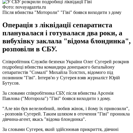
Фото: novayagazeta.ru
Після вбивства "Мотороли" "Гіві" боявся виходити з дому
Операція з ліквідації сепаратиста
планувалася і готувалася два роки, а
вибухівку заклала "відома блондинка",
розповіли в СБУ.
Співробітник Служби безпеки України Олег Сугерей розкрив
подробиці вбивства командира донецького батальйону
сепаратистів "Сомалі" Михайла Толстих, відомого під
позивним "Гіві". Інтерв'ю у Сугерея взяв журналіст Юрій
Бутусов.
За словами співробітника СБУ, після вбивства Арсенія
Павлова ("Моторола") "Гіві" боявся виходити з дому.
"Але він був велелюбний, любив жінок, і йому їх привозили",
- розповів Сугерей. Таким шляхом в оточення "Гіві" проникла
дівчина-агент, якась "відома блондинка".
За словами Сугерея, який здійснював прикриття, дівчині