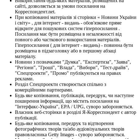
Використання будь-яких матеріалів, розміщених на
сайті, дозволяється за умови посилання на
Корреспондент.net.
При копіюванні матеріалів зі сторінки « Новини України
і світу» , для інтернет - видань - обов'язкове пряме
відкрите для пошукових систем гіперпосилання .
Посилання має бути розміщена в незалежності від
повного або часткового використання матеріалів.
Гіперпосилання ( для інтернет - видань) - повинна бути
розміщена в підзаголовку або в першому абзаці
матеріалу.
Новини з позначками "Думка", "Експертиза", "Заява",
"Регіони", "Гроші", "Влада", "Вибори", "Тест-драйв",
"Спецпроекти", "Промо" публікуються на правах
реклами.
Розділ Спецпроекти створюється спільно з
комерційними партнерами.
Будь яке копіювання, публікація, передрук, чи наступне
поширення інформації, що містить посилання на
"Інтерфакс-Україна", EPA / UPG, суворо забороняється.
Власник веб-сторінки в розділі Я-Корреспондент є автор
публікації.
Будь-яке копіювання, передрук та відтворення
фотографічних творів та/або аудіовізуальних творів
правовласника Getty Images - суворо забороняється.