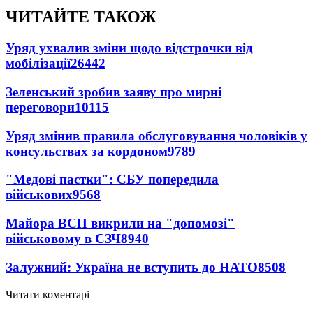
ЧИТАЙТЕ ТАКОЖ
Уряд ухвалив зміни щодо відстрочки від
мобілізації
26442
Зеленський зробив заяву про мирні
переговори
10115
Уряд змінив правила обслуговування чоловіків у
консульствах за кордоном
9789
"Медові пастки": СБУ попередила
військових
9568
Майора ВСП викрили на "допомозі"
військовому в СЗЧ
8940
Залужний: Україна не вступить до НАТО
8508
Читати коментарі