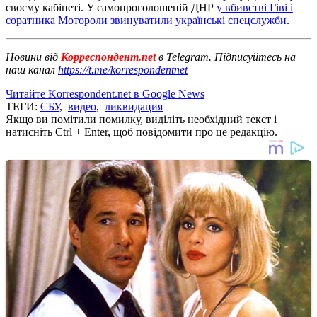
своєму кабінеті. У самопроголошеній ДНР
у вбивстві Гіві і
соратника Мотороли звинуватили українські спецслужби
.
Новини від
Корреспондент.net
в Telegram. Підписуйтесь на
наш канал
https://t.me/korrespondentnet
Читайте Korrespondent.net в Google News
ТЕГИ:
СБУ
,
видео
,
ликвидация
Якщо ви помітили помилку, виділіть необхідний текст і
натисніть Ctrl + Enter, щоб повідомити про це редакцію.