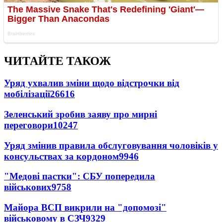
ЧИТАЙТЕ ТАКОЖ
Уряд ухвалив зміни щодо відстрочки від
мобілізації
26616
Зеленський зробив заяву про мирні
переговори
10247
Уряд змінив правила обслуговування чоловіків у
консульствах за кордоном
9946
"Медові пастки": СБУ попередила
військових
9758
Майора ВСП викрили на "допомозі"
військовому в СЗЧ
9329