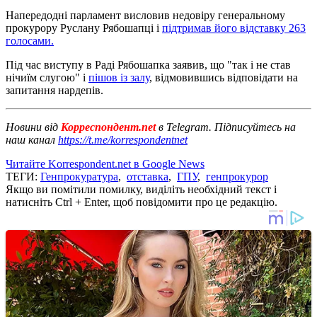
Напередодні парламент висловив недовіру генеральному
прокурору Руслану Рябошапці і
підтримав його відставку 263
голосами.
Під час виступу в Раді Рябошапка заявив, що "так і не став
нічиїм слугою" і
пішов із залу
, відмовившись відповідати на
запитання нардепів.
Новини від
Корреспондент.net
в Telegram. Підписуйтесь на
наш канал
https://t.me/korrespondentnet
Читайте Korrespondent.net в Google News
ТЕГИ:
Генпрокуратура
,
отставка
,
ГПУ
,
генпрокурор
Якщо ви помітили помилку, виділіть необхідний текст і
натисніть Ctrl + Enter, щоб повідомити про це редакцію.