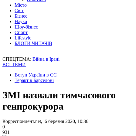
Місто
Світ
Бізнес
Наука
Шоу-бізнес
Спорт
Lifestyle
БЛОГИ ЧИТАЧІВ
СПЕЦТЕМА:
Війна в Ірані
ВСІ ТЕМИ
Вступ України в ЄС
Теракт в Барселоні
ЗМІ назвали тимчасового
генпрокурора
Корреспондент.net, 6 березня 2020, 10:36
0
931