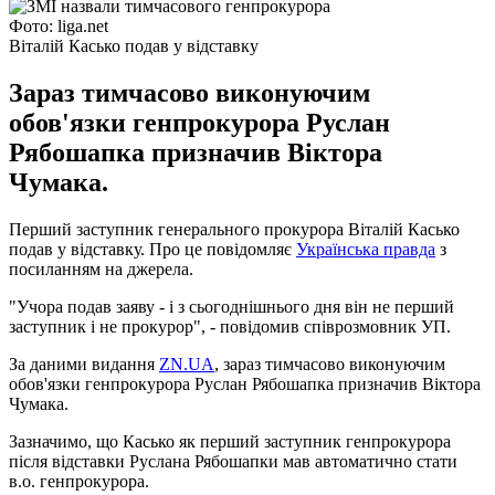
Фото: liga.net
Віталій Касько подав у відставку
Зараз тимчасово виконуючим
обов'язки генпрокурора Руслан
Рябошапка призначив Віктора
Чумака.
Перший заступник генерального прокурора Віталій Касько
подав у відставку. Про це повідомляє
Українська правда
з
посиланням на джерела.
"Учора подав заяву - і з сьогоднішнього дня він не перший
заступник і не прокурор", - повідомив співрозмовник УП.
За даними видання
ZN.UA
, зараз тимчасово виконуючим
обов'язки генпрокурора Руслан Рябошапка призначив Віктора
Чумака.
Зазначимо, що Касько як перший заступник генпрокурора
після відставки Руслана Рябошапки мав автоматично стати
в.о. генпрокурора.