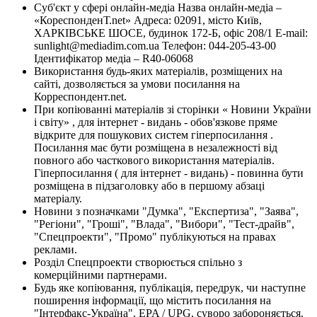
Суб'єкт у сфері онлайн-медіа Назва онлайн-медіа –
«КореспонденТ.net» Адреса: 02091, місто Київ,
ХАРКІВСЬКЕ ШОСЕ, будинок 172-Б, офіс 208/1 E-mail:
sunlight@mediadim.com.ua
Телефон: 044-205-43-00
Ідентифікатор медіа – R40-06068
Використання будь-яких матеріалів, розміщених на
сайті, дозволяється за умови посилання на
Корреспондент.net.
При копіюванні матеріалів зі сторінки « Новини України
і світу» , для інтернет - видань - обов'язкове пряме
відкрите для пошукових систем гіперпосилання .
Посилання має бути розміщена в незалежності від
повного або часткового використання матеріалів.
Гіперпосилання ( для інтернет - видань) - повинна бути
розміщена в підзаголовку або в першому абзаці
матеріалу.
Новини з позначками "Думка", "Експертиза", "Заява",
"Регіони", "Гроші", "Влада", "Вибори", "Тест-драйв",
"Спецпроекти", "Промо" публікуються на правах
реклами.
Розділ Спецпроекти створюється спільно з
комерційними партнерами.
Будь яке копіювання, публікація, передрук, чи наступне
поширення інформації, що містить посилання на
"Інтерфакс-Україна", EPA / UPG, суворо забороняється.