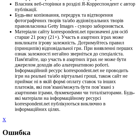
Власник веб-сторінки в розділі Я-Корреспондент є автор
публікації.
Будь-яке копіювання, передрук та відтворення
фотографічних творів та/або аудіовізуальних творів
правовласника Getty Images - суворо забороняється.
Матеріали сайту korrespondent.net призначені для осіб
старше 21 року (21+). Участь в азартних іграх може
викликати ігрову залежність. Дотримуйтесь правил
(принципів) відповідальної гри. При виявленні перших
ознак залежності негайно зверніться до спеціаліста.
Пам'ятайте, що участь в азартних іграх не може бути
джерелом доходів або альтернативою роботі.
Інформаційний ресурс korrespondent.net не проводить
ігри на реальні та/або віртуальні гроші, також сайт не
приймає ні в якій формі оплату ставок та інших
платежів, які пов’язані/можуть бути пов’язані з
азартними іграми, букмекерами чи тоталізаторами. Будь-
які матеріали на інформаційному ресурсі
korrespondent.net публікуються виключно в
інформаційних цілях.
X
Ошибка