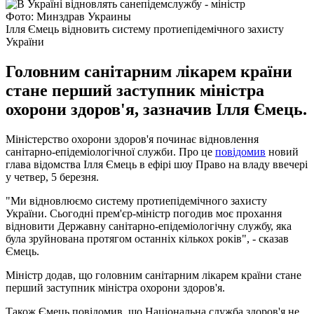
Фото: Минздрав Украины
Ілля Ємець відновить систему протиепідемічного захисту
України
Головним санітарним лікарем країни
стане перший заступник міністра
охорони здоров'я, зазначив Ілля Ємець.
Міністерство охорони здоров'я починає відновлення
санітарно-епідеміологічної служби. Про це
повідомив
новий
глава відомства Ілля Ємець в ефірі шоу Право на владу ввечері
у четвер, 5 березня.
"Ми відновлюємо систему протиепідемічного захисту
України. Сьогодні прем'єр-міністр погодив моє прохання
відновити Державну санітарно-епідеміологічну службу, яка
була зруйнована протягом останніх кількох років", - сказав
Ємець.
Міністр додав, що головним санітарним лікарем країни стане
перший заступник міністра охорони здоров'я.
Також Ємець повідомив, що Національна служба здоров'я не