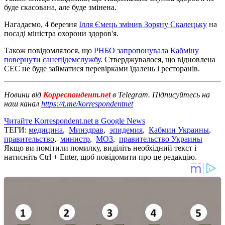
буде скасована, але буде змінена.
Нагадаємо, 4 березня
Ілля Ємець змінив Зоряну Скалецьку
на
посаді міністра охорони здоров'я.
Також повідомлялося, що
РНБО запропонувала Кабміну
повернути санепідемслужбу
. Стверджувалося, що відновлена ​​
СЕС не буде займатися перевірками їдалень і ресторанів.
Новини від
Корреспондент.net
в Telegram. Підписуйтесь на
наш канал
https://t.me/korrespondentnet
Читайте Korrespondent.net в Google News
ТЕГИ:
медицина
,
Минздрав
,
эпидемия
,
Кабмин Украины
,
правительство
,
министр
,
МОЗ
,
правительство Украины
Якщо ви помітили помилку, виділіть необхідний текст і
натисніть Ctrl + Enter, щоб повідомити про це редакцію.