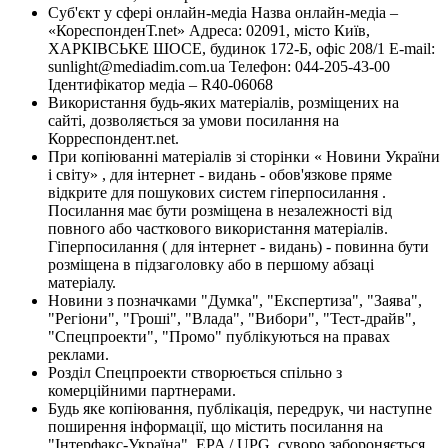
Суб'єкт у сфері онлайн-медіа Назва онлайн-медіа –
«КореспонденТ.net» Адреса: 02091, місто Київ,
ХАРКІВСЬКЕ ШОСЕ, будинок 172-Б, офіс 208/1 E-mail:
sunlight@mediadim.com.ua
Телефон: 044-205-43-00
Ідентифікатор медіа – R40-06068
Використання будь-яких матеріалів, розміщених на
сайті, дозволяється за умови посилання на
Корреспондент.net.
При копіюванні матеріалів зі сторінки « Новини України
і світу» , для інтернет - видань - обов'язкове пряме
відкрите для пошукових систем гіперпосилання .
Посилання має бути розміщена в незалежності від
повного або часткового використання матеріалів.
Гіперпосилання ( для інтернет - видань) - повинна бути
розміщена в підзаголовку або в першому абзаці
матеріалу.
Новини з позначками "Думка", "Експертиза", "Заява",
"Регіони", "Гроші", "Влада", "Вибори", "Тест-драйв",
"Спецпроекти", "Промо" публікуються на правах
реклами.
Розділ Спецпроекти створюється спільно з
комерційними партнерами.
Будь яке копіювання, публікація, передрук, чи наступне
поширення інформації, що містить посилання на
"Інтерфакс-Україна", EPA / UPG, суворо забороняється.