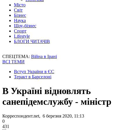
Місто
Світ
Бізнес
Наука
Шоу-бізнес
Спорт
Lifestyle
БЛОГИ ЧИТАЧІВ
СПЕЦТЕМА:
Війна в Ірані
ВСІ ТЕМИ
Вступ України в ЄС
Теракт в Барселоні
В Україні відновлять
санепідемслужбу - міністр
Корреспондент.net, 6 березня 2020, 11:13
0
431