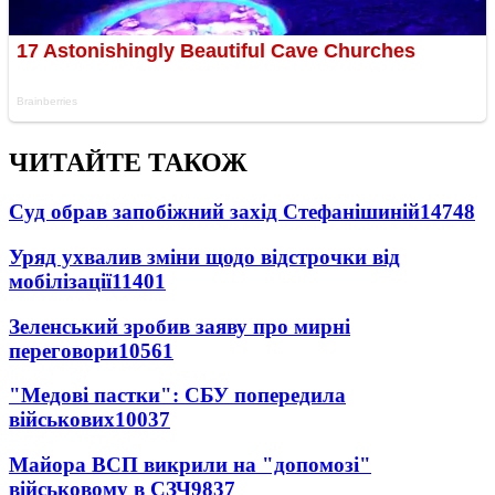
ЧИТАЙТЕ ТАКОЖ
Суд обрав запобіжний захід Стефанішиній
14748
Уряд ухвалив зміни щодо відстрочки від
мобілізації
11401
Зеленський зробив заяву про мирні
переговори
10561
"Медові пастки": СБУ попередила
військових
10037
Майора ВСП викрили на "допомозі"
військовому в СЗЧ
9837