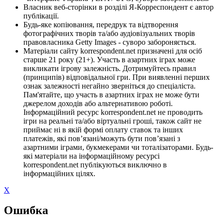
Власник веб-сторінки в розділі Я-Корреспондент є автор
публікації.
Будь-яке копіювання, передрук та відтворення
фотографічних творів та/або аудіовізуальних творів
правовласника Getty Images - суворо забороняється.
Матеріали сайту korrespondent.net призначені для осіб
старше 21 року (21+). Участь в азартних іграх може
викликати ігрову залежність. Дотримуйтесь правил
(принципів) відповідальної гри. При виявленні перших
ознак залежності негайно зверніться до спеціаліста.
Пам'ятайте, що участь в азартних іграх не може бути
джерелом доходів або альтернативою роботі.
Інформаційний ресурс korrespondent.net не проводить
ігри на реальні та/або віртуальні гроші, також сайт не
приймає ні в якій формі оплату ставок та інших
платежів, які пов’язані/можуть бути пов’язані з
азартними іграми, букмекерами чи тоталізаторами. Будь-
які матеріали на інформаційному ресурсі
korrespondent.net публікуються виключно в
інформаційних цілях.
X
Ошибка