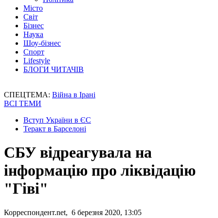
Місто
Світ
Бізнес
Наука
Шоу-бізнес
Спорт
Lifestyle
БЛОГИ ЧИТАЧІВ
СПЕЦТЕМА:
Війна в Ірані
ВСІ ТЕМИ
Вступ України в ЄС
Теракт в Барселоні
СБУ відреагувала на
інформацію про ліквідацію
"Гіві"
Корреспондент.net, 6 березня 2020, 13:05