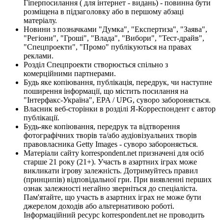
Гіперпосилання ( для інтернет - видань) - повинна бути
розміщена в підзаголовку або в першому абзаці
матеріалу.
Новини з позначками "Думка", "Експертиза", "Заява",
"Регіони", "Гроші", "Влада", "Вибори", "Тест-драйв",
"Спецпроекти", "Промо" публікуються на правах
реклами.
Розділ Спецпроекти створюється спільно з
комерційними партнерами.
Будь яке копіювання, публікація, передрук, чи наступне
поширення інформації, що містить посилання на
"Інтерфакс-Україна", EPA / UPG, суворо забороняється.
Власник веб-сторінки в розділі Я-Корреспондент є автор
публікації.
Будь-яке копіювання, передрук та відтворення
фотографічних творів та/або аудіовізуальних творів
правовласника Getty Images - суворо забороняється.
Матеріали сайту korrespondent.net призначені для осіб
старше 21 року (21+). Участь в азартних іграх може
викликати ігрову залежність. Дотримуйтесь правил
(принципів) відповідальної гри. При виявленні перших
ознак залежності негайно зверніться до спеціаліста.
Пам'ятайте, що участь в азартних іграх не може бути
джерелом доходів або альтернативою роботі.
Інформаційний ресурс korrespondent.net не проводить