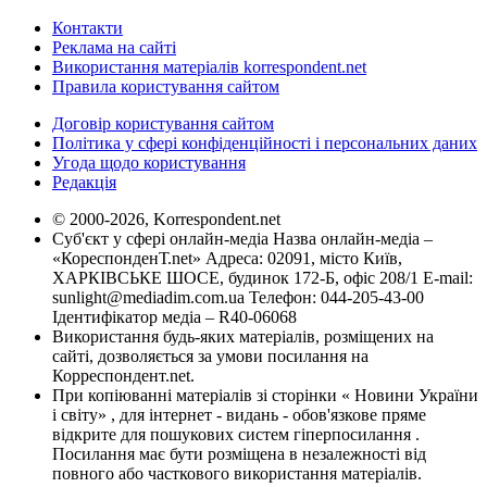
Контакти
Реклама на сайті
Використання матеріалів korrespondent.net
Правила користування сайтом
Договір користування сайтом
Політика у сфері конфіденційності і персональних даних
Угода щодо користування
Редакція
© 2000-2026, Korrespondent.net
Суб'єкт у сфері онлайн-медіа Назва онлайн-медіа –
«КореспонденТ.net» Адреса: 02091, місто Київ,
ХАРКІВСЬКЕ ШОСЕ, будинок 172-Б, офіс 208/1 E-mail:
sunlight@mediadim.com.ua
Телефон: 044-205-43-00
Ідентифікатор медіа – R40-06068
Використання будь-яких матеріалів, розміщених на
сайті, дозволяється за умови посилання на
Корреспондент.net.
При копіюванні матеріалів зі сторінки « Новини України
і світу» , для інтернет - видань - обов'язкове пряме
відкрите для пошукових систем гіперпосилання .
Посилання має бути розміщена в незалежності від
повного або часткового використання матеріалів.