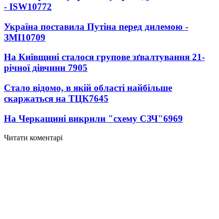
- ISW
10772
Україна поставила Путіна перед дилемою -
ЗМІ
10709
На Київщині сталося групове зґвалтування 21-
річної дівчини
7905
Стало відомо, в якій області найбільше
скаржаться на ТЦК
7645
На Черкащині викрили "схему СЗЧ"
6969
Читати коментарі