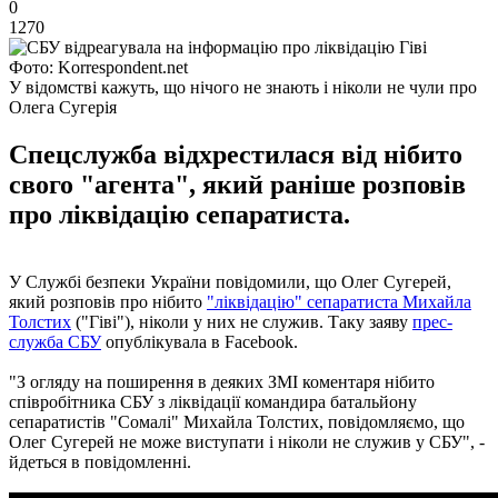
0
1270
Фото: Korrespondent.net
У відомстві кажуть, що нічого не знають і ніколи не чули про
Олега Сугерія
Спецслужба відхрестилася від нібито
свого "агента", який раніше розповів
про ліквідацію сепаратиста.
У Службі безпеки України повідомили, що Олег Сугерей,
який розповів про нібито
"ліквідацію" сепаратиста Михайла
Толстих
("Гіві"), ніколи у них не служив. Таку заяву
прес-
служба СБУ
опублікувала в Facebook.
"З огляду на поширення в деяких ЗМІ коментаря нібито
співробітника СБУ з ліквідації командира батальйону
сепаратистів "Сомалі" Михайла Толстих, повідомляємо, що
Олег Сугерей не може виступати і ніколи не служив у СБУ", -
йдеться в повідомленні.