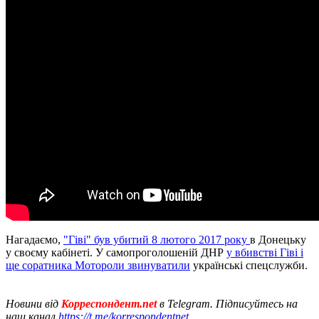
Нагадаємо,
"Гіві" був убитий 8 лютого 2017 року
в Донецьку
у своєму кабінеті. У самопроголошеній ДНР
у вбивстві Гіві і
ще соратника Мотороли звинуватили
українські спецслужби.
Новини від
Корреспондент.net
в Telegram. Підписуйтесь на
наш канал
https://t.me/korrespondentnet