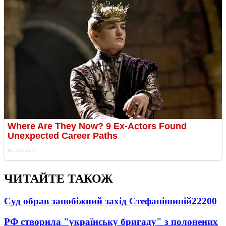
ЧИТАЙТЕ ТАКОЖ
Суд обрав запобіжний захід Стефанішиній
22200
РФ створила "українську бригаду" з полонених