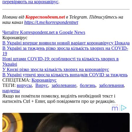
перевіряють на коронавірус
.
Новини від
Корреспондент.net
в Telegram. Підписуйтесь на
наш канал
https://t.me/korrespondentnet
Читайте Korrespondent.net в Google News
Коронавірус
В Україні вперше виявили новий варіант коронавірусу Цикада
В Україні за тиждень різко зросла кількість хворих на COVID-
19
Нові штами COVID-19: особливості та кількість хворих в
Україні
У Києві різко зросла кількість хворих на коронавірус
В Україні утричі зросла кількість випадків COVID за тиждень
СПЕЦТЕМА:
Коронавірус
ТЕГИ:
вирусы
,
Вирус
,
заболевание
,
болезнь
,
заболевания
,
нардепы
Якщо ви помітили помилку, виділіть необхідний текст і
натисніть Ctrl + Enter, щоб повідомити про це редакцію.