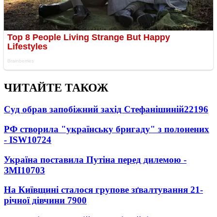
ЧИТАЙТЕ ТАКОЖ
Суд обрав запобіжний захід Стефанішиній
22196
РФ створила "українську бригаду" з полонених
- ISW
10724
Україна поставила Путіна перед дилемою -
ЗМІ
10703
На Київщині сталося групове зґвалтування 21-
річної дівчини
7900