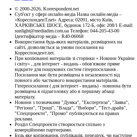
© 2000-2026, Korrespondent.net
Суб'єкт у сфері онлайн-медіа Назва онлайн-медіа –
«КореспонденТ.net» Адреса: 02091, місто Київ,
ХАРКІВСЬКЕ ШОСЕ, будинок 172-Б, офіс 208/1 E-mail:
sunlight@mediadim.com.ua
Телефон: 044-205-43-00
Ідентифікатор медіа – R40-06068
Використання будь-яких матеріалів, розміщених на
сайті, дозволяється за умови посилання на
Корреспондент.net.
При копіюванні матеріалів зі сторінки « Новини України
і світу» , для інтернет - видань - обов'язкове пряме
відкрите для пошукових систем гіперпосилання .
Посилання має бути розміщена в незалежності від
повного або часткового використання матеріалів.
Гіперпосилання ( для інтернет - видань) - повинна бути
розміщена в підзаголовку або в першому абзаці
матеріалу.
Новини з позначками "Думка", "Експертиза", "Заява",
"Регіони", "Гроші", "Влада", "Вибори", "Тест-драйв",
"Спецпроекти", "Промо" публікуються на правах
реклами.
Розділ Спецпроекти створюється спільно з
комерційними партнерами.
Будь яке копіювання, публікація, передрук, чи наступне