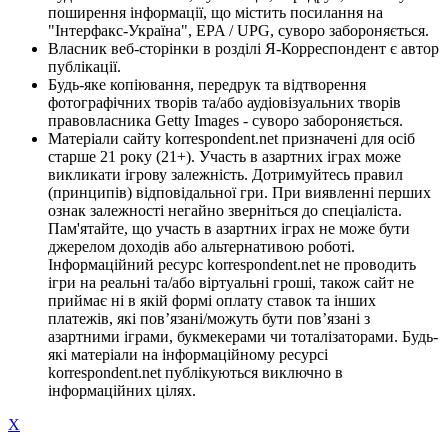
поширення інформації, що містить посилання на
"Інтерфакс-Україна", EPA / UPG, суворо забороняється.
Власник веб-сторінки в розділі Я-Корреспондент є автор
публікації.
Будь-яке копіювання, передрук та відтворення
фотографічних творів та/або аудіовізуальних творів
правовласника Getty Images - суворо забороняється.
Матеріали сайту korrespondent.net призначені для осіб
старше 21 року (21+). Участь в азартних іграх може
викликати ігрову залежність. Дотримуйтесь правил
(принципів) відповідальної гри. При виявленні перших
ознак залежності негайно зверніться до спеціаліста.
Пам'ятайте, що участь в азартних іграх не може бути
джерелом доходів або альтернативою роботі.
Інформаційний ресурс korrespondent.net не проводить
ігри на реальні та/або віртуальні гроші, також сайт не
приймає ні в якій формі оплату ставок та інших
платежів, які пов’язані/можуть бути пов’язані з
азартними іграми, букмекерами чи тоталізаторами. Будь-
які матеріали на інформаційному ресурсі
korrespondent.net публікуються виключно в
інформаційних цілях.
X