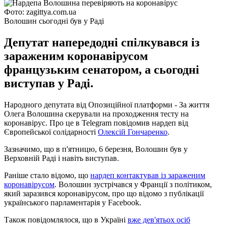
Фото: zagittya.com.ua
Волошин сьогодні був у Раді
Депутат напередодні спілкувався із
зараженим коронавірусом
французьким сенатором, а сьогодні
виступав у Раді.
Народного депутата від Опозиційної платформи - За життя
Олега Волошина скерували на проходження тесту на
коронавірус. Про це в Telegram повідомив нардеп від
Європейської солідарності
Олексій Гончаренко
.
Зазначимо, що в п'ятницю, 6 березня, Волошин був у
Верховній Раді і навіть виступав.
Раніше стало відомо, що
нардеп контактував із зараженим
коронавірусом
. Волошин зустрічався у Франції з політиком,
який заразився коронавірусом, про що відомо з публікації
українського парламентарія у Facebook.
Також повідомлялося, що в Україні
вже дев'ятьох осіб