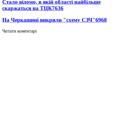
Стало відомо, в якій області найбільше
скаржаться на ТЦК
7636
На Черкащині викрили "схему СЗЧ"
6968
Читати коментарі