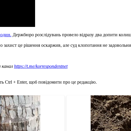
годин.
Держбюро розслідувань провело відразу два допити колиш
о захист це рішення оскаржив, але суд клопотання не задовольн
ш канал
https://t.me/korrespondentnet
ь Ctrl + Enter, щоб повідомити про це редакцію.