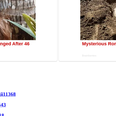
ії
11368
543
18