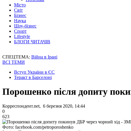
Місто
Світ
Бізнес
Наука
Шоу-бізнес
Спорт
Lifestyle
БЛОГИ ЧИТАЧІВ
СПЕЦТЕМА:
Війна в Ірані
ВСІ ТЕМИ
Вступ України в ЄС
Теракт в Барселоні
Порошенко після допиту покин
Корреспондент.net, 6 березня 2020, 14:44
0
623
Фото: facebook.com/petroporoshenko