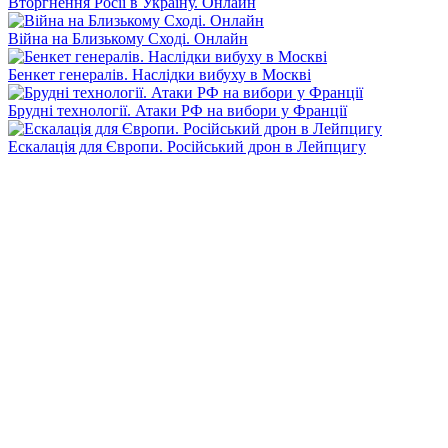
Вторгнення Росії в Україну. Онлайн
Війна на Близькому Сході. Онлайн
Бенкет генералів. Наслідки вибуху в Москві
Брудні технології. Атаки РФ на вибори у Франції
Ескалація для Європи. Російський дрон в Лейпцигу