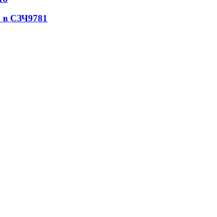
 в СЗЧ
9781