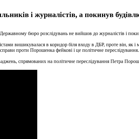
льників і журналістів, а покинув будівл
ержавному бюро розслідувань не вийшов до журналістів і покин
стами вишикувалася в коридор біля входу в ДБР, проте він, як і 
о справи проти Порошенка фейкові і це політичне переслідування.
джень, спрямованих на політичне переслідування Петра Порошен