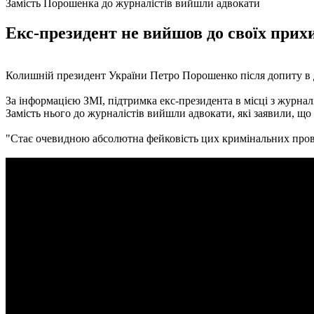
Замість Порошенка до журналістів вийшли адвокати
Екс-президент не вийшов до своїх прихи
Колишній президент України Петро Порошенко після допиту в Д
За інформацією ЗМІ, підтримка екс-президента в місці з журналі
Замість нього до журналістів вийшли адвокати, які заявили, щ
"Стає очевидною абсолютна фейковість цих кримінальних прова