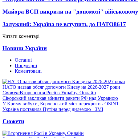
Майора ВСП викрили на "допомозі" військовому
Залужний: Україна не вступить до НАТО
8617
Читати коментарі
Новини України
Останні
Популярні
Коментовані
НАТО назвав обсяг допомоги Києву на 2026-2027 роки
Сюжет
Вторгнення Росії в Україну. Онлайн
Сікорський закликав збивати ракети РФ над Україною
У Криму вибухи, Керченський міст перекрито - OSINT
Україна поставила Путіна перед дилемою - ЗМІ
Сюжети