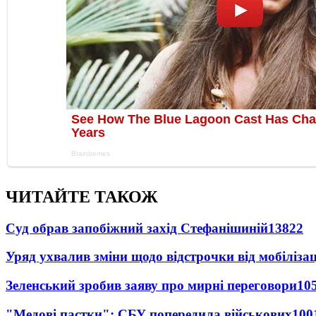
ЧИТАЙТЕ ТАКОЖ
Суд обрав запобіжний захід Стефанішиній
13822
Уряд ухвалив зміни щодо відстрочки від мобілізац
Зеленський зробив заяву про мирні переговори
10
"Медові пастки": СБУ попередила військових
100