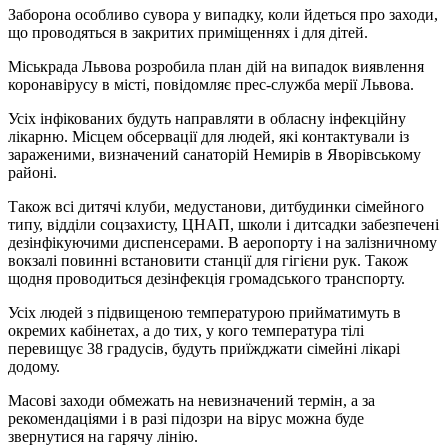
Заборона особливо сувора у випадку, коли йдеться про заходи,
що проводяться в закритих приміщеннях і для дітей.
Міськрада Львова розробила план дій на випадок виявлення
коронавірусу в місті, повідомляє прес-служба мерії Львова.
Усіх інфікованих будуть направляти в обласну інфекційну
лікарню. Місцем обсервації для людей, які контактували із
зараженими, визначений санаторій Немирів в Яворівському
районі.
Також всі дитячі клуби, медустанови, дитбудинки сімейного
типу, відділи соцзахисту, ЦНАП, школи і дитсадки забезпечені
дезінфікуючими диспенсерами. В аеропорту і на залізничному
вокзалі повинні встановити станції для гігієни рук. Також
щодня проводиться дезінфекція громадського транспорту.
Усіх людей з підвищеною температурою прийматимуть в
окремих кабінетах, а до тих, у кого температура тілі
перевищує 38 градусів, будуть приїжджати сімейні лікарі
додому.
Масові заходи обмежать на невизначений термін, а за
рекомендаціями і в разі підозри на вірус можна буде
звернутися на гарячу лінію.