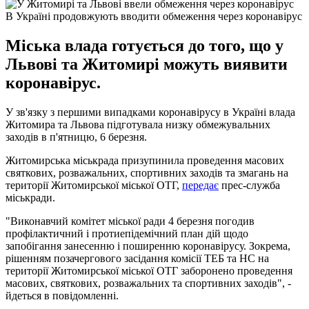
В Україні продовжують вводити обмеження через коронавірус
Міська влада готується до того, що у
Львові та Житомирі можуть виявити
коронавірус.
У зв'язку з першими випадками коронавірусу в Україні влада
Житомира та Львова підготувала низку обмежувальних
заходів в п'ятницю, 6 березня.
Житомирська міськрада призупинила проведення масових
святкових, розважальних, спортивних заходів та змагань на
території Житомирської міської ОТГ,
передає
прес-служба
міськради.
"Виконавчий комітет міської ради 4 березня погодив
профілактичний і протиепідемічний план дій щодо
запобігання занесенню і поширенню коронавірусу. Зокрема,
рішенням позачергового засідання комісії ТЕБ та НС на
території Житомирської міської ОТГ заборонено проведення
масових, святкових, розважальних та спортивних заходів", -
йдеться в повідомленні.