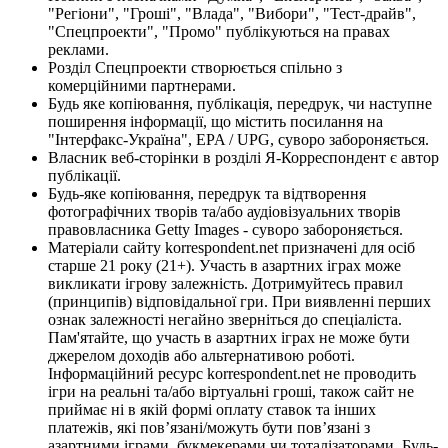
"Регіони", "Гроші", "Влада", "Вибори", "Тест-драйв",
"Спецпроекти", "Промо" публікуються на правах
реклами.
Розділ Спецпроекти створюється спільно з
комерційними партнерами.
Будь яке копіювання, публікація, передрук, чи наступне
поширення інформації, що містить посилання на
"Інтерфакс-Україна", EPA / UPG, суворо забороняється.
Власник веб-сторінки в розділі Я-Корреспондент є автор
публікації.
Будь-яке копіювання, передрук та відтворення
фотографічних творів та/або аудіовізуальних творів
правовласника Getty Images - суворо забороняється.
Матеріали сайту korrespondent.net призначені для осіб
старше 21 року (21+). Участь в азартних іграх може
викликати ігрову залежність. Дотримуйтесь правил
(принципів) відповідальної гри. При виявленні перших
ознак залежності негайно зверніться до спеціаліста.
Пам'ятайте, що участь в азартних іграх не може бути
джерелом доходів або альтернативою роботі.
Інформаційний ресурс korrespondent.net не проводить
ігри на реальні та/або віртуальні гроші, також сайт не
приймає ні в якій формі оплату ставок та інших
платежів, які пов’язані/можуть бути пов’язані з
азартними іграми, букмекерами чи тоталізаторами. Будь-