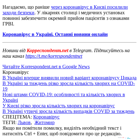
Нагадаємо, що раніше
через коронавірус в Києві посилили
заходи безпеки
. У лікарнях столиці і медичних установах
повинні забезпечити окремий прийом пацієнтів з ознаками
ГРВІ.
Коронавірус в Україні. Останні новини онлайн
Новини від
Корреспондент.net
в Telegram. Підписуйтесь на
наш канал
https://t.me/korrespondentnet
Читайте Korrespondent.net в Google News
Коронавірус
В Україні вперше виявили новий варіант коронавірусу Цикада
В Україні за тиждень різко зросла кількість хворих на COVID-
19
Нові штами COVID-19: особливості та кількість хворих в
Україні
У Києві різко зросла кількість хворих на коронавірус
В Україні утричі зросла кількість випадків COVID за тиждень
СПЕЦТЕМА:
Коронавірус
ТЕГИ:
Львов
,
Житомир
Якщо ви помітили помилку, виділіть необхідний текст і
натисніть Ctrl + Enter, щоб повідомити про це редакцію.