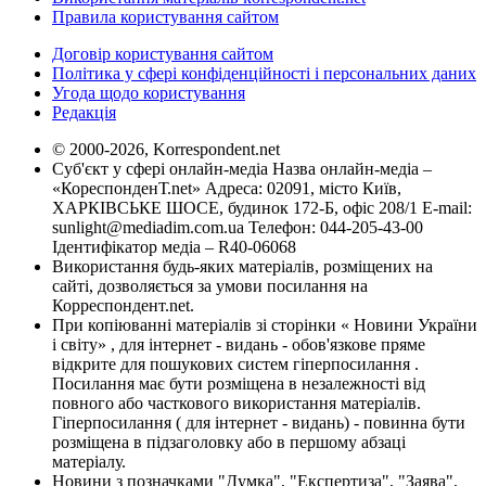
Правила користування сайтом
Договір користування сайтом
Політика у сфері конфіденційності і персональних даних
Угода щодо користування
Редакція
© 2000-2026, Korrespondent.net
Суб'єкт у сфері онлайн-медіа Назва онлайн-медіа –
«КореспонденТ.net» Адреса: 02091, місто Київ,
ХАРКІВСЬКЕ ШОСЕ, будинок 172-Б, офіс 208/1 E-mail:
sunlight@mediadim.com.ua
Телефон: 044-205-43-00
Ідентифікатор медіа – R40-06068
Використання будь-яких матеріалів, розміщених на
сайті, дозволяється за умови посилання на
Корреспондент.net.
При копіюванні матеріалів зі сторінки « Новини України
і світу» , для інтернет - видань - обов'язкове пряме
відкрите для пошукових систем гіперпосилання .
Посилання має бути розміщена в незалежності від
повного або часткового використання матеріалів.
Гіперпосилання ( для інтернет - видань) - повинна бути
розміщена в підзаголовку або в першому абзаці
матеріалу.
Новини з позначками "Думка", "Експертиза", "Заява",