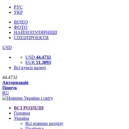
РУС
УКР
ВІДЕО
ФОТО
НАЙПОПУЛЯРНІШІ
СПЕЦПРОЕКТИ
USD
USD
44.4732
EUR
51.3093
Всі курси валют
44.4732
Авторизація
Пошук
RU
ВСІ РОЗДІЛИ
Головна
Україна
Всі новини розділу
Політика