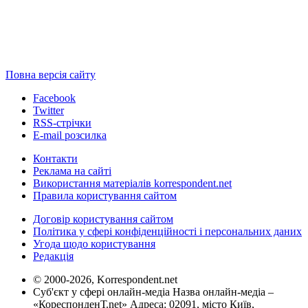
Повна версія сайту
Facebook
Twitter
RSS-стрічки
E-mail розсилка
Контакти
Реклама на сайті
Використання матеріалів korrespondent.net
Правила користування сайтом
Договір користування сайтом
Політика у сфері конфіденційності і персональних даних
Угода щодо користування
Редакція
© 2000-2026, Korrespondent.net
Суб'єкт у сфері онлайн-медіа Назва онлайн-медіа –
«КореспонденТ.net» Адреса: 02091, місто Київ,