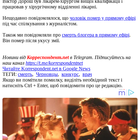
Віктор Дорош був лікарем-хірургом вищої кваліфікації і
працював у хірургічному відділенні лікарні.
Нещодавно повідомлялося, що
чоловік помер у прямому ефірі
під час спілкування з журналістом.
Також ми повідомляли про
смерть блогера в прямому ефірі
.
Він помер після укусу змії.
Новини від
Корреспондент.net
в Telegram. Підписуйтесь на
наш канал
https://t.me/korrespondentnet
Читайте Korrespondent.net в Google News
ТЕГИ:
смерть
,
Черновцы
,
конкурс
,
врач
Якщо ви помітили помилку, виділіть необхідний текст і
натисніть Ctrl + Enter, щоб повідомити про це редакцію.