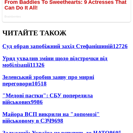
ЧИТАЙТЕ ТАКОЖ
Суд обрав запобіжний захід Стефанішиній
12726
Уряд ухвалив зміни щодо відстрочки від
мобілізації
11326
Зеленський зробив заяву про мирні
переговори
10518
"Медові пастки": СБУ попередила
військових
9986
Майора ВСП викрили на "допомозі"
військовому в СЗЧ
9698
Залужний: Україна не вступить до НАТО
8605