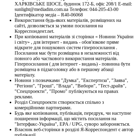
ХАРКІВСЬКЕ ШОСЕ, будинок 172-Б, офіс 208/1 E-mail:
sunlight@mediadim.com.ua
Телефон: 044-205-43-00
Ідентифікатор медіа – R40-06068
Використання будь-яких матеріалів, розміщених на
сайті, дозволяється за умови посилання на
Корреспондент.net.
При копіюванні матеріалів зі сторінки « Новини України
і світу» , для інтернет - видань - обов'язкове пряме
відкрите для пошукових систем гіперпосилання .
Посилання має бути розміщена в незалежності від
повного або часткового використання матеріалів.
Гіперпосилання ( для інтернет - видань) - повинна бути
розміщена в підзаголовку або в першому абзаці
матеріалу.
Новини з позначками "Думка", "Експертиза", "Заява",
"Регіони", "Гроші", "Влада", "Вибори", "Тест-драйв",
"Спецпроекти", "Промо" публікуються на правах
реклами.
Розділ Спецпроекти створюється спільно з
комерційними партнерами.
Будь яке копіювання, публікація, передрук, чи наступне
поширення інформації, що містить посилання на
"Інтерфакс-Україна", EPA / UPG, суворо забороняється.
Власник веб-сторінки в розділі Я-Корреспондент є автор
публікації.