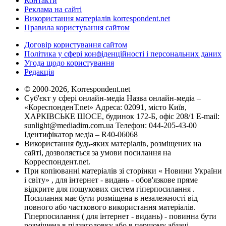
Контакти
Реклама на сайті
Використання матеріалів korrespondent.net
Правила користування сайтом
Договір користування сайтом
Політика у сфері конфіденційності і персональних даних
Угода щодо користування
Редакція
© 2000-2026, Korrespondent.net
Суб'єкт у сфері онлайн-медіа Назва онлайн-медіа –
«КореспонденТ.net» Адреса: 02091, місто Київ,
ХАРКІВСЬКЕ ШОСЕ, будинок 172-Б, офіс 208/1 E-mail:
sunlight@mediadim.com.ua
Телефон: 044-205-43-00
Ідентифікатор медіа – R40-06068
Використання будь-яких матеріалів, розміщених на
сайті, дозволяється за умови посилання на
Корреспондент.net.
При копіюванні матеріалів зі сторінки « Новини України
і світу» , для інтернет - видань - обов'язкове пряме
відкрите для пошукових систем гіперпосилання .
Посилання має бути розміщена в незалежності від
повного або часткового використання матеріалів.
Гіперпосилання ( для інтернет - видань) - повинна бути
розміщена в підзаголовку або в першому абзаці