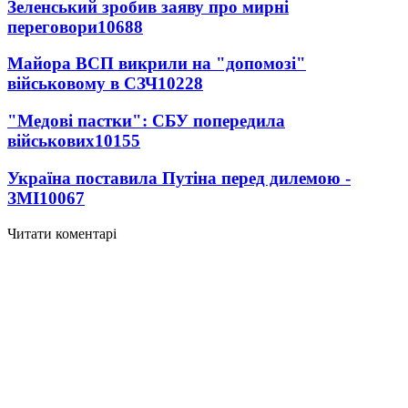
Зеленський зробив заяву про мирні
переговори
10688
Майора ВСП викрили на "допомозі"
військовому в СЗЧ
10228
"Медові пастки": СБУ попередила
військових
10155
Україна поставила Путіна перед дилемою -
ЗМІ
10067
Читати коментарі