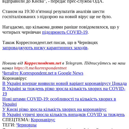
відправили до Києва", - передає прес-служба ОДА.
Станом на 19:30 п'ятниці результатів аналізів шести
госпіталізованих з підозрою на новий вірус ще не було.
Нагадаємо, що кількома днями раніше повідомлялося, що у
чотирьох чернівчан
підозрюють COVID-19
.
Також Корреспондент.net писав, що в Чернівцях
запроваджують низку карантинних заходів
.
Новини від
Корреспондент.net
в Telegram. Підписуйтесь на наш
канал
https://t.me/korrespondentnet
Читайте Korrespondent.net в Google News
Коронавірус
В Україні вперше виявили новий варіант коронавірусу Цикада
В Україні за тиждень різко зросла кількість хворих на COVID-
19
Нові штами COVID-19: особливості та кількість хворих в
Україні
У Києві різко зросла кількість хворих на коронавірус
В Україні утричі зросла кількість випадків COVID за тиждень
СПЕЦТЕМА:
Коронавірус
ТЕГИ:
Черновцы