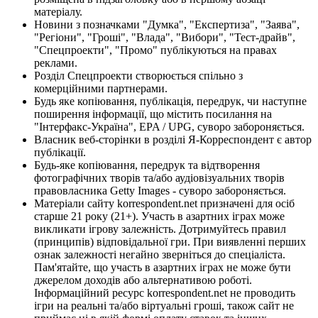
матеріалу.
Новини з позначками "Думка", "Експертиза", "Заява",
"Регіони", "Гроші", "Влада", "Вибори", "Тест-драйв",
"Спецпроекти", "Промо" публікуються на правах
реклами.
Розділ Спецпроекти створюється спільно з
комерційними партнерами.
Будь яке копіювання, публікація, передрук, чи наступне
поширення інформації, що містить посилання на
"Інтерфакс-Україна", EPA / UPG, суворо забороняється.
Власник веб-сторінки в розділі Я-Корреспондент є автор
публікації.
Будь-яке копіювання, передрук та відтворення
фотографічних творів та/або аудіовізуальних творів
правовласника Getty Images - суворо забороняється.
Матеріали сайту korrespondent.net призначені для осіб
старше 21 року (21+). Участь в азартних іграх може
викликати ігрову залежність. Дотримуйтесь правил
(принципів) відповідальної гри. При виявленні перших
ознак залежності негайно зверніться до спеціаліста.
Пам'ятайте, що участь в азартних іграх не може бути
джерелом доходів або альтернативою роботі.
Інформаційний ресурс korrespondent.net не проводить
ігри на реальні та/або віртуальні гроші, також сайт не