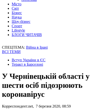
Місто
Світ
Бізнес
Наука
Шоу-бізнес
Спорт
Lifestyle
БЛОГИ ЧИТАЧІВ
СПЕЦТЕМА:
Війна в Ірані
ВСІ ТЕМИ
Вступ України в ЄС
Теракт в Барселоні
У Чернівецькій області у
шести осіб підозрюють
коронавірус
Корреспондент.net, 7 березня 2020, 08:59