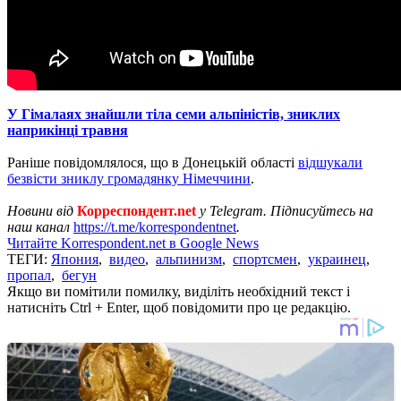
У Гімалаях знайшли тіла семи альпіністів, зниклих
наприкінці травня
Раніше повідомлялося, що в Донецькій області
відшукали
безвісти зниклу громадянку Німеччини
.
Новини від
Корреспондент.net
у Telegram. Підписуйтесь на
наш канал
https://t.me/korrespondentnet
.
Читайте Korrespondent.net в Google News
ТЕГИ:
Япония
,
видео
,
альпинизм
,
спортсмен
,
украинец
,
пропал
,
бегун
Якщо ви помітили помилку, виділіть необхідний текст і
натисніть Ctrl + Enter, щоб повідомити про це редакцію.