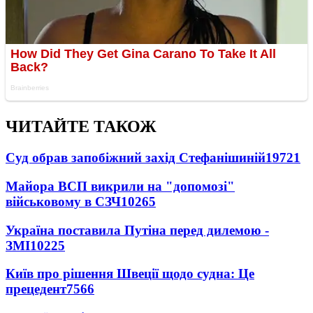
ЧИТАЙТЕ ТАКОЖ
Суд обрав запобіжний захід Стефанішиній
19721
Майора ВСП викрили на "допомозі"
військовому в СЗЧ
10265
Україна поставила Путіна перед дилемою -
ЗМІ
10225
Київ про рішення Швеції щодо судна: Це
прецедент
7566