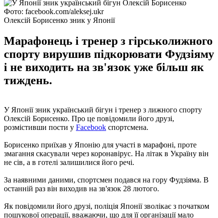
Фото: facebook.com/aleksej.ukr
Олексій Борисенко зник у Японії
Марафонець і тренер з гірськолижного
спорту вирушив підкорювати Фудзіяму
і не виходить на зв'язок уже більш як
тиждень.
У Японії зник український бігун і тренер з лижного спорту
Олексій Борисенко. Про це повідомили його друзі,
розмістивши пости у
Facebook
спортсмена.
Борисенко приїхав у Японію для участі в марафоні, проте
змагання скасували через коронавірус. На літак в Україну він
не сів, а в готелі залишилися його речі.
За наявними даними, спортсмен подався на гору Фудзіяма. В
останній раз він виходив на зв'язок 28 лютого.
Як повідомили його друзі, поліція Японії зволікає з початком
пошукової операції, вважаючи, що для її організації мало