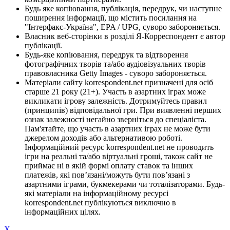
Будь яке копіювання, публікація, передрук, чи наступне
поширення інформації, що містить посилання на
"Інтерфакс-Україна", EPA / UPG, суворо забороняється.
Власник веб-сторінки в розділі Я-Корреспондент є автор
публікації.
Будь-яке копіювання, передрук та відтворення
фотографічних творів та/або аудіовізуальних творів
правовласника Getty Images - суворо забороняється.
Матеріали сайту korrespondent.net призначені для осіб
старше 21 року (21+). Участь в азартних іграх може
викликати ігрову залежність. Дотримуйтесь правил
(принципів) відповідальної гри. При виявленні перших
ознак залежності негайно зверніться до спеціаліста.
Пам'ятайте, що участь в азартних іграх не може бути
джерелом доходів або альтернативою роботі.
Інформаційний ресурс korrespondent.net не проводить
ігри на реальні та/або віртуальні гроші, також сайт не
приймає ні в якій формі оплату ставок та інших
платежів, які пов’язані/можуть бути пов’язані з
азартними іграми, букмекерами чи тоталізаторами. Будь-
які матеріали на інформаційному ресурсі
korrespondent.net публікуються виключно в
інформаційних цілях.
X