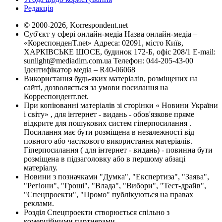
Редакція
© 2000-2026, Korrespondent.net
Суб'єкт у сфері онлайн-медіа Назва онлайн-медіа –
«КореспонденТ.net» Адреса: 02091, місто Київ,
ХАРКІВСЬКЕ ШОСЕ, будинок 172-Б, офіс 208/1 E-mail:
sunlight@mediadim.com.ua
Телефон: 044-205-43-00
Ідентифікатор медіа – R40-06068
Використання будь-яких матеріалів, розміщених на
сайті, дозволяється за умови посилання на
Корреспондент.net.
При копіюванні матеріалів зі сторінки « Новини України
і світу» , для інтернет - видань - обов'язкове пряме
відкрите для пошукових систем гіперпосилання .
Посилання має бути розміщена в незалежності від
повного або часткового використання матеріалів.
Гіперпосилання ( для інтернет - видань) - повинна бути
розміщена в підзаголовку або в першому абзаці
матеріалу.
Новини з позначками "Думка", "Експертиза", "Заява",
"Регіони", "Гроші", "Влада", "Вибори", "Тест-драйв",
"Спецпроекти", "Промо" публікуються на правах
реклами.
Розділ Спецпроекти створюється спільно з
комерційними партнерами.