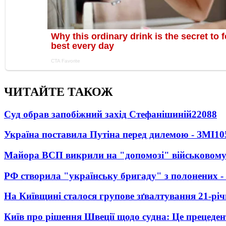
ЧИТАЙТЕ ТАКОЖ
Суд обрав запобіжний захід Стефанішиній
22088
Україна поставила Путіна перед дилемою - ЗМІ
10
Майора ВСП викрили на "допомозі" військовому
РФ створила "українську бригаду" з полонених -
На Київщині сталося групове зґвалтування 21-річ
Київ про рішення Швеції щодо судна: Це прецеден