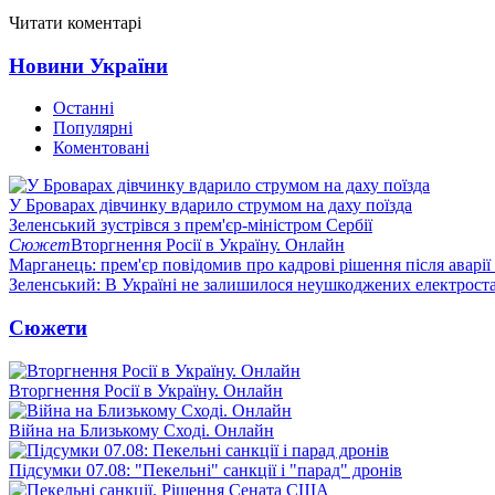
Читати коментарі
Новини України
Останні
Популярні
Коментовані
У Броварах дівчинку вдарило струмом на даху поїзда
Зеленський зустрівся з прем'єр-міністром Сербії
Сюжет
Вторгнення Росії в Україну. Онлайн
Марганець: прем'єр повідомив про кадрові рішення після аварії
Зеленський: В Україні не залишилося неушкоджених електрост
Сюжети
Вторгнення Росії в Україну. Онлайн
Війна на Близькому Сході. Онлайн
Підсумки 07.08: "Пекельні" санкції і "парад" дронів