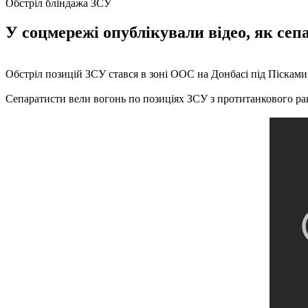
Обстріл бліндажа ЗСУ
У соцмережі опублікували відео, як сеп
Обстріл позицій ЗСУ стався в зоні ООС на Донбасі під Пісками 
Сепаратисти вели вогонь по позиціях ЗСУ з протитанкового ра