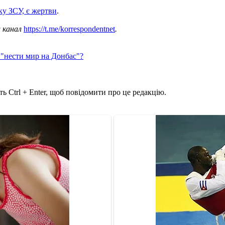
ку ЗСУ, є жертви
.
ш канал
https://t.me/korrespondentnet
.
 "нести мир на Донбас"?
ь Ctrl + Enter, щоб повідомити про це редакцію.