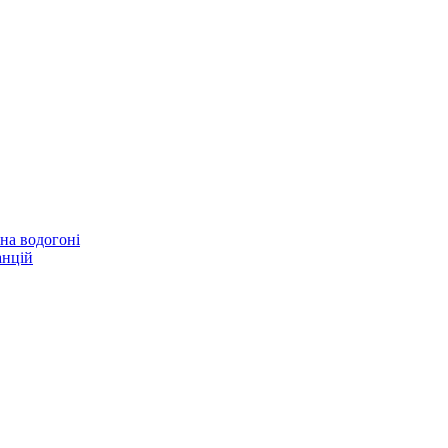
 на водогоні
анцій