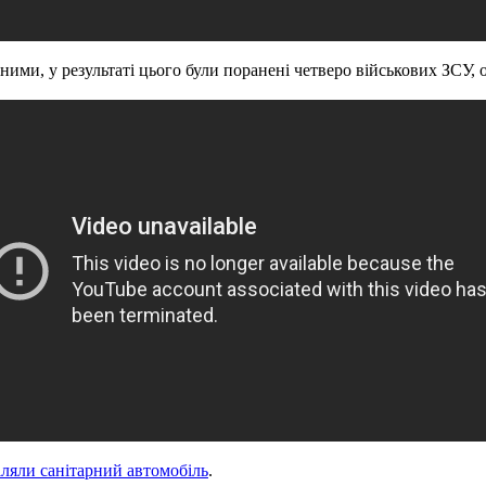
ними, у результаті цього були поранені четверо військових ЗСУ, 
іляли санітарний автомобіль
.