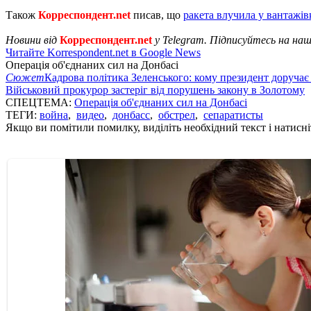
Також
Корреспондент.net
писав, що
ракета влучила у вантажів
Новини від
Корреспондент.net
у Telegram. Підписуйтесь на на
Читайте Korrespondent.net в Google News
Операція об'єднаних сил на Донбасі
Сюжет
Кадрова політика Зеленського: кому президент доручає
Військовий прокурор застеріг від порушень закону в Золотому
СПЕЦТЕМА:
Операція об'єднаних сил на Донбасі
ТЕГИ:
война
,
видео
,
донбасс
,
обстрел
,
сепаратисты
Якщо ви помітили помилку, виділіть необхідний текст і натисніт