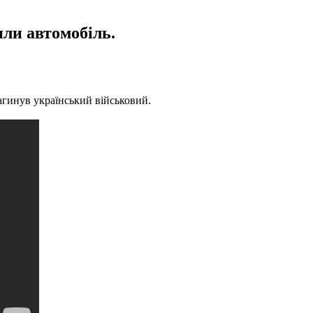
или автомобіль.
агинув український військовий.