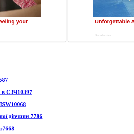
587
 в СЗЧ
10397
 ISW
10068
ної дівчини
7786
т
7668