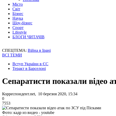
Місто
Світ
Бізнес
Наука
Шоу-бізнес
Спорт
Lifestyle
БЛОГИ ЧИТАЧІВ
СПЕЦТЕМА:
Війна в Ірані
ВСІ ТЕМИ
Вступ України в ЄС
Теракт в Барселоні
Сепаратисти показали відео а
Корреспондент.net, 10 березня 2020, 15:34
0
7553
Фото: кадр из видео - youtube