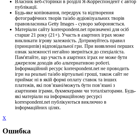
Власник веб-сторінки в розділі Я-Корреспондент є автор
публікації.
Будь-яке копіювання, передрук та відтворення
фотографічних творів та/або аудіовізуальних творів
правовласника Getty Images - суворо забороняється.
Матеріали сайту korrespondent.net призначені для осіб
старше 21 року (21+). Участь в азартних іграх може
викликати ігрову залежність. Дотримуйтесь правил
(принципів) відповідальної гри. При виявленні перших
ознак залежності негайно зверніться до спеціаліста.
Пам'ятайте, що участь в азартних іграх не може бути
джерелом доходів або альтернативою роботі.
Інформаційний ресурс korrespondent.net не проводить
ігри на реальні та/або віртуальні гроші, також сайт не
приймає ні в якій формі оплату ставок та інших
платежів, які пов’язані/можуть бути пов’язані з
азартними іграми, букмекерами чи тоталізаторами. Будь-
які матеріали на інформаційному ресурсі
korrespondent.net публікуються виключно в
інформаційних цілях.
X
Ошибка