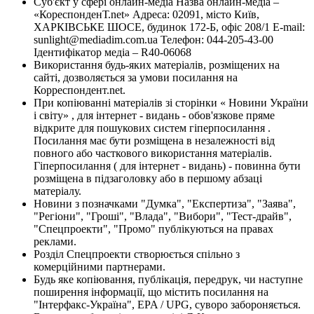
Суб'єкт у сфері онлайн-медіа Назва онлайн-медіа –
«КореспонденТ.net» Адреса: 02091, місто Київ,
ХАРКІВСЬКЕ ШОСЕ, будинок 172-Б, офіс 208/1 E-mail:
sunlight@mediadim.com.ua
Телефон: 044-205-43-00
Ідентифікатор медіа – R40-06068
Використання будь-яких матеріалів, розміщених на
сайті, дозволяється за умови посилання на
Корреспондент.net.
При копіюванні матеріалів зі сторінки « Новини України
і світу» , для інтернет - видань - обов'язкове пряме
відкрите для пошукових систем гіперпосилання .
Посилання має бути розміщена в незалежності від
повного або часткового використання матеріалів.
Гіперпосилання ( для інтернет - видань) - повинна бути
розміщена в підзаголовку або в першому абзаці
матеріалу.
Новини з позначками "Думка", "Експертиза", "Заява",
"Регіони", "Гроші", "Влада", "Вибори", "Тест-драйв",
"Спецпроекти", "Промо" публікуються на правах
реклами.
Розділ Спецпроекти створюється спільно з
комерційними партнерами.
Будь яке копіювання, публікація, передрук, чи наступне
поширення інформації, що містить посилання на
"Інтерфакс-Україна", EPA / UPG, суворо забороняється.