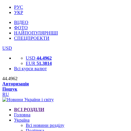
РУС
УКР
ВІДЕО
ФОТО
НАЙПОПУЛЯРНІШІ
СПЕЦПРОЕКТИ
USD
USD
44.4962
EUR
51.3814
Всі курси валют
44.4962
Авторизація
Пошук
RU
ВСІ РОЗДІЛИ
Головна
Україна
Всі новини розділу
Політика