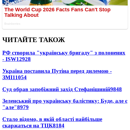
ЧИТАЙТЕ ТАКОЖ
РФ створила "українську бригаду" з полонених
- ISW
12928
Україна поставила Путіна перед дилемою -
ЗМІ
11054
Суд обрав запобіжний захід Стефанішиній
9848
Зеленський про українську балістику: Буде, але є
"але"
8979
Стало відомо, в якій області найбільше
скаржаться на ТЦК
8184