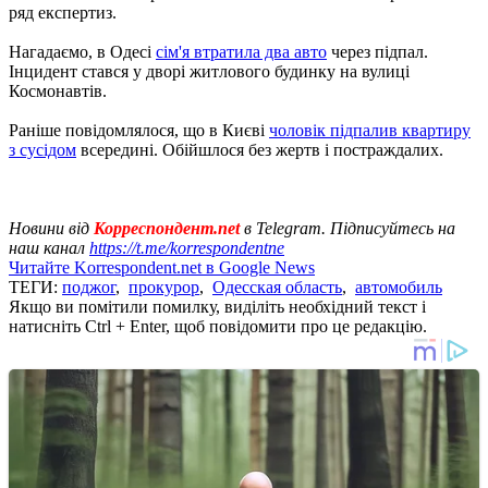
ряд експертиз.
Нагадаємо, в Одесі
сім'я втратила два авто
через підпал.
Інцидент стався у дворі житлового будинку на вулиці
Космонавтів.
Раніше повідомлялося, що в Києві
чоловік підпалив квартиру
з сусідом
всередині. Обійшлося без жертв і постраждалих.
Новини від
Корреспондент.net
в Telegram. Підписуйтесь на
наш канал
https://t.me/korrespondentne
Читайте Korrespondent.net в Google News
ТЕГИ:
поджог
,
прокурор
,
Одесская область
,
автомобиль
Якщо ви помітили помилку, виділіть необхідний текст і
натисніть Ctrl + Enter, щоб повідомити про це редакцію.