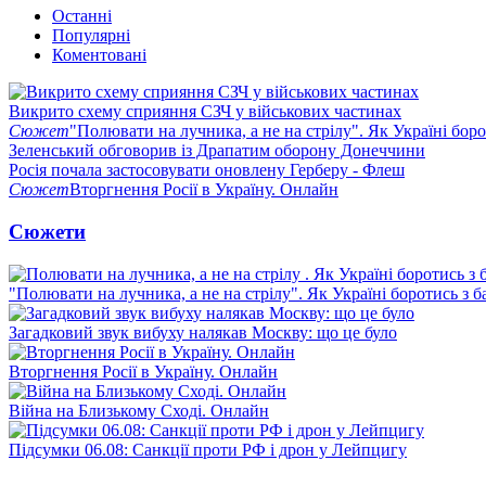
Останні
Популярні
Коментовані
Викрито схему сприяння СЗЧ у військових частинах
Сюжет
"Полювати на лучника, а не на стрілу". Як Україні бор
Зеленський обговорив із Драпатим оборону Донеччини
Росія почала застосовувати оновлену Герберу - Флеш
Сюжет
Вторгнення Росії в Україну. Онлайн
Сюжети
"Полювати на лучника, а не на стрілу". Як Україні боротись з 
Загадковий звук вибуху налякав Москву: що це було
Вторгнення Росії в Україну. Онлайн
Війна на Близькому Сході. Онлайн
Підсумки 06.08: Санкції проти РФ і дрон у Лейпцигу