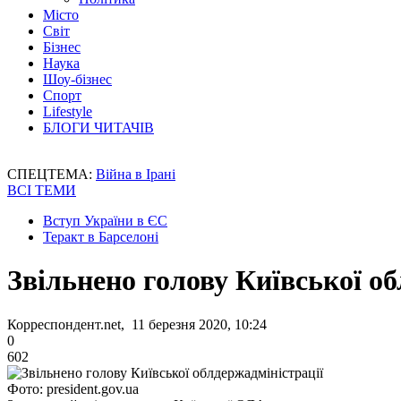
Місто
Світ
Бізнес
Наука
Шоу-бізнес
Спорт
Lifestyle
БЛОГИ ЧИТАЧІВ
СПЕЦТЕМА:
Війна в Ірані
ВСІ ТЕМИ
Вступ України в ЄС
Теракт в Барселоні
Звільнено голову Київської о
Корреспондент.net, 11 березня 2020, 10:24
0
602
Фото: president.gov.ua