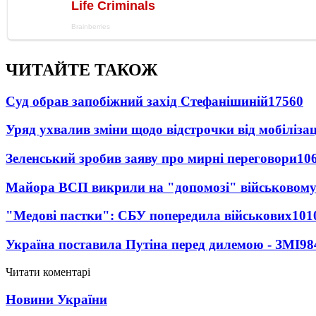
ЧИТАЙТЕ ТАКОЖ
Суд обрав запобіжний захід Стефанішиній
17560
Уряд ухвалив зміни щодо відстрочки від мобілізац
Зеленський зробив заяву про мирні переговори
10
Майора ВСП викрили на "допомозі" військовому
"Медові пастки": СБУ попередила військових
101
Україна поставила Путіна перед дилемою - ЗМІ
98
Читати коментарі
Новини України