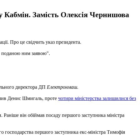
у Кабмін. Замість Олексія Чернишова
ії. Про це свідчить указ президента.
 з поданою ним заявою".
рального директора ДП
Електронмаш.
чолив Денис Шмигаль, проте
чотири міністерства залишилися без
и. Раніше він обіймав посаду першого заступника міністра
кого господарства першого заступника екс-міністра Тимофія