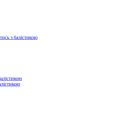
отись з балістикою
балістикою