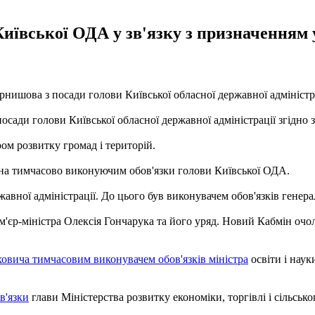
иївської ОДА у зв'язку з призначенням 
ишова з посади голови Київської обласної державної адміністрац
осади голови Київської обласної державної адміністрації згідно
м розвитку громад і територій.
іна тимчасово виконуючим обов'язки голови Київської ОДА.
жавної адміністрації. До цього був виконувачем обов'язків гене
ем'єр-міністра Олексія Гончарука та його уряд. Новий Кабмін о
овича тимчасовим виконувачем обов'язків міністра
освіти і наук
в'язки
глави Міністерства розвитку економіки, торгівлі і сільсь