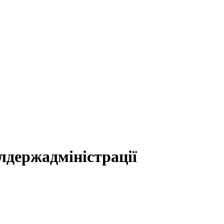
блдержадміністрації