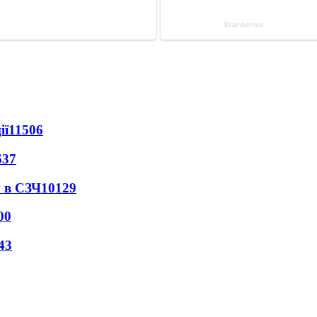
ії
11506
637
 в СЗЧ
10129
00
43