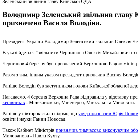
Зеленський звільнив главу Київської ОДА
Володимир Зеленський звільнив главу К
призначено Василя Володіна.
Президент України Володимир Зеленський звільнив Олексія Черн
В указі йдеться "звільнити Чернишова Олексія Михайловича з п
Чернишов 4 березня був призначений Верховною Радою міністро
Разом з тим, іншим указом президент призначив Василя Волод
Раніше Володін був заступником голови Київської обласної дер
Нагадаємо, 4 березня Верховна Рада відправила у відставку пр
керівників
- Мінекономіки, Міненерго, Мінкульт та Міносвіти.
Раніше у вівторок стало відомо, що
уряд призначив Юрія Полюх
освіти і науки Ганни Новосад.
Також Кабінет Міністрів
призначив тимчасово виконуючим обо
Милованова - Павла Кухту.