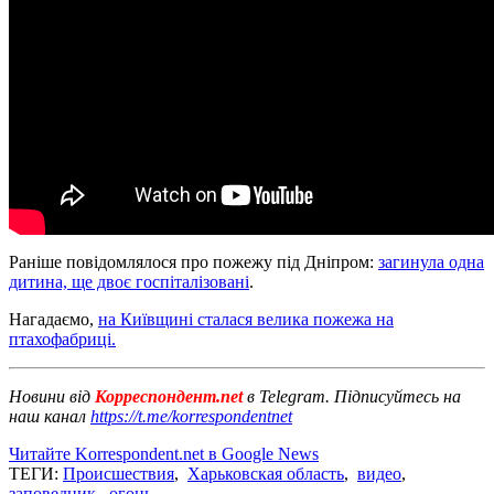
Раніше повідомлялося про пожежу під Дніпром:
загинула одна
дитина, ще двоє госпіталізовані
.
Нагадаємо,
на Київщині сталася велика пожежа на
птахофабриці.
Новини від
Корреспондент.net
в Telegram. Підписуйтесь на
наш канал
https://t.me/korrespondentnet
Читайте Korrespondent.net в Google News
ТЕГИ:
Происшествия
,
Харьковская область
,
видео
,
заповедник
,
огонь