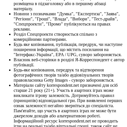
розміщена в підзаголовку або в першому абзаці
матеріалу.
Новини з позначками "Думка", "Експертиза", "Заява",
"Регіони", "Гроші", "Влада", "Вибори", "Тест-драйв",
"Спецпроекти", "Промо" публікуються на правах
реклами.
Розділ Спецпроекти створюється спільно з
комерційними партнерами.
Будь яке копіювання, публікація, передрук, чи наступне
поширення інформації, що містить посилання на
"Інтерфакс-Україна", EPA / UPG, суворо забороняється.
Власник веб-сторінки в розділі Я-Корреспондент є автор
публікації.
Будь-яке копіювання, передрук та відтворення
фотографічних творів та/або аудіовізуальних творів
правовласника Getty Images - суворо забороняється.
Матеріали сайту korrespondent.net призначені для осіб
старше 21 року (21+). Участь в азартних іграх може
викликати ігрову залежність. Дотримуйтесь правил
(принципів) відповідальної гри. При виявленні перших
ознак залежності негайно зверніться до спеціаліста.
Пам'ятайте, що участь в азартних іграх не може бути
джерелом доходів або альтернативою роботі.
Інформаційний ресурс korrespondent.net не проводить
ігри на реальні та/або віртуальні гроші, також сайт не