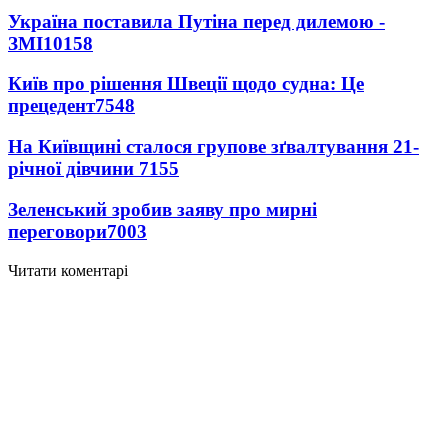
Україна поставила Путіна перед дилемою -
ЗМІ
10158
Київ про рішення Швеції щодо судна: Це
прецедент
7548
На Київщині сталося групове зґвалтування 21-
річної дівчини
7155
Зеленський зробив заяву про мирні
переговори
7003
Читати коментарі