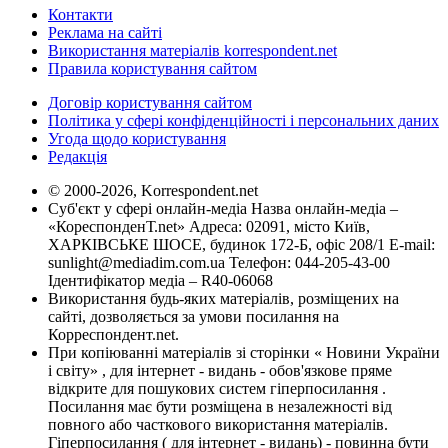
Контакти
Реклама на сайті
Використання матеріалів korrespondent.net
Правила користування сайтом
Договір користування сайтом
Політика у сфері конфіденційності і персональних даних
Угода щодо користування
Редакція
© 2000-2026, Korrespondent.net
Суб'єкт у сфері онлайн-медіа Назва онлайн-медіа –
«КореспонденТ.net» Адреса: 02091, місто Київ,
ХАРКІВСЬКЕ ШОСЕ, будинок 172-Б, офіс 208/1 E-mail:
sunlight@mediadim.com.ua
Телефон: 044-205-43-00
Ідентифікатор медіа – R40-06068
Використання будь-яких матеріалів, розміщених на
сайті, дозволяється за умови посилання на
Корреспондент.net.
При копіюванні матеріалів зі сторінки « Новини України
і світу» , для інтернет - видань - обов'язкове пряме
відкрите для пошукових систем гіперпосилання .
Посилання має бути розміщена в незалежності від
повного або часткового використання матеріалів.
Гіперпосилання ( для інтернет - видань) - повинна бути