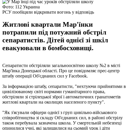
Фото: 112 Украина
PСУ пообіцяли відкривати вогонь у відповідь
Житлові квартали Мар'їнки
потрапили під потужний обстріл
сепаратистів. Дітей однієї зі шкіл
евакуювали в бомбосховищі.
Сепаратисти обстріляли загальноосвітню школу №2 в місті
Мар'їнка Донецької області. Про це повідомляє прес-центр
штабу операції Об'єднаних сил у Facebook.
За інформацією штабу, сепаратисти, "нехтуючи прийнятими в
цивілізованому світі нормами гуманітарного права,
обстріляли зі стрілецької зброї і автоматичних гранатометів
житлові квартали на околицях населеного пункту".
"Як з'ясували офіцери однієї з груп цивільно-військового
співробітництва зі складу Об'єднаних сил, в районі обстрілу
також перебувала зазначена школа. У смертельній небезпеці
опинилися учні, які залишилися на сьомий урок і діти