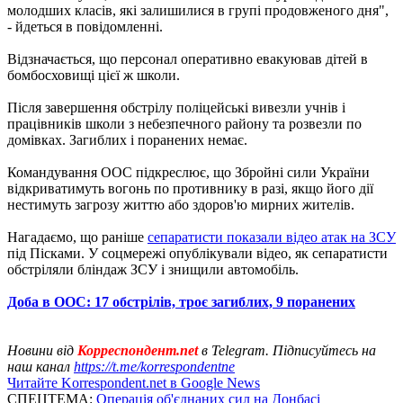
молодших класів, які залишилися в групі продовженого дня",
- йдеться в повідомленні.
Відзначається, що персонал оперативно евакуював дітей в
бомбосховищі цієї ж школи.
Після завершення обстрілу поліцейські вивезли учнів і
працівників школи з небезпечного району та розвезли по
домівках. Загиблих і поранених немає.
Командування ООС підкреслює, що Збройні сили України
відкриватимуть вогонь по противнику в разі, якщо його дії
нестимуть загрозу життю або здоров'ю мирних жителів.
Нагадаємо, що раніше
сепаратисти показали відео атак на ЗСУ
під Пісками. У соцмережі опублікували відео, як сепаратисти
обстріляли бліндаж ЗСУ і знищили автомобіль.
Доба в ООС: 17 обстрілів, троє загиблих, 9 поранених
Новини від
Корреспондент.net
в Telegram. Підписуйтесь на
наш канал
https://t.me/korrespondentne
Читайте Korrespondent.net в Google News
СПЕЦТЕМА:
Операція об'єднаних сил на Донбасі