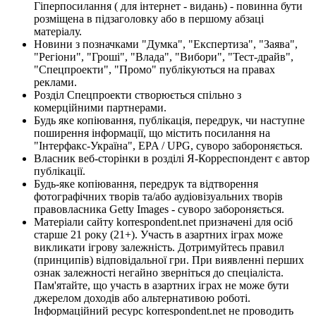
Гіперпосилання ( для інтернет - видань) - повинна бути
розміщена в підзаголовку або в першому абзаці
матеріалу.
Новини з позначками "Думка", "Експертиза", "Заява",
"Регіони", "Гроші", "Влада", "Вибори", "Тест-драйв",
"Спецпроекти", "Промо" публікуються на правах
реклами.
Розділ Спецпроекти створюється спільно з
комерційними партнерами.
Будь яке копіювання, публікація, передрук, чи наступне
поширення інформації, що містить посилання на
"Інтерфакс-Україна", EPA / UPG, суворо забороняється.
Власник веб-сторінки в розділі Я-Корреспондент є автор
публікації.
Будь-яке копіювання, передрук та відтворення
фотографічних творів та/або аудіовізуальних творів
правовласника Getty Images - суворо забороняється.
Матеріали сайту korrespondent.net призначені для осіб
старше 21 року (21+). Участь в азартних іграх може
викликати ігрову залежність. Дотримуйтесь правил
(принципів) відповідальної гри. При виявленні перших
ознак залежності негайно зверніться до спеціаліста.
Пам'ятайте, що участь в азартних іграх не може бути
джерелом доходів або альтернативою роботі.
Інформаційний ресурс korrespondent.net не проводить