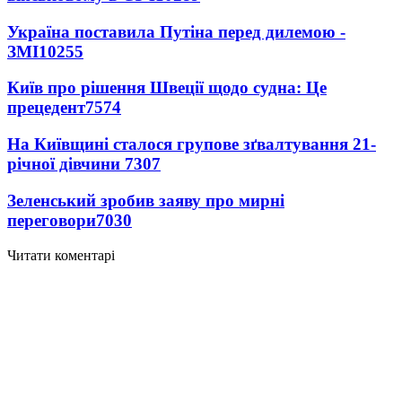
Україна поставила Путіна перед дилемою -
ЗМІ
10255
Київ про рішення Швеції щодо судна: Це
прецедент
7574
На Київщині сталося групове зґвалтування 21-
річної дівчини
7307
Зеленський зробив заяву про мирні
переговори
7030
Читати коментарі