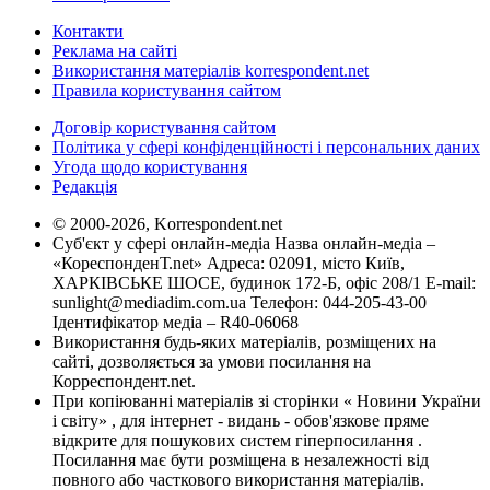
Контакти
Реклама на сайті
Використання матеріалів korrespondent.net
Правила користування сайтом
Договір користування сайтом
Політика у сфері конфіденційності і персональних даних
Угода щодо користування
Редакція
© 2000-2026, Korrespondent.net
Суб'єкт у сфері онлайн-медіа Назва онлайн-медіа –
«КореспонденТ.net» Адреса: 02091, місто Київ,
ХАРКІВСЬКЕ ШОСЕ, будинок 172-Б, офіс 208/1 E-mail:
sunlight@mediadim.com.ua
Телефон: 044-205-43-00
Ідентифікатор медіа – R40-06068
Використання будь-яких матеріалів, розміщених на
сайті, дозволяється за умови посилання на
Корреспондент.net.
При копіюванні матеріалів зі сторінки « Новини України
і світу» , для інтернет - видань - обов'язкове пряме
відкрите для пошукових систем гіперпосилання .
Посилання має бути розміщена в незалежності від
повного або часткового використання матеріалів.