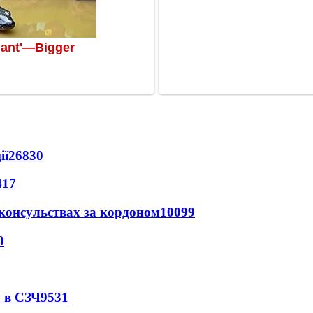
ії
26830
417
 консульствах за кордоном
10099
0
 в СЗЧ
9531