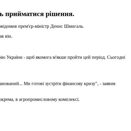
уть прийматися рішення.
 повідомив прем'єр-міністр Денис Шмигаль.
в він.
орію України - щоб якомога м'якше пройти цей період. Сьогодні
анований... Ми готові зустріти фінансову кризу", - заявив
Зокрема, в агропромисловому комплексі.