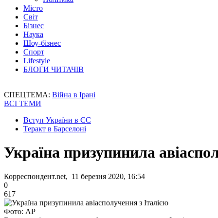
Місто
Світ
Бізнес
Наука
Шоу-бізнес
Спорт
Lifestyle
БЛОГИ ЧИТАЧІВ
СПЕЦТЕМА:
Війна в Ірані
ВСІ ТЕМИ
Вступ України в ЄС
Теракт в Барселоні
Україна призупинила авіаспол
Корреспондент.net, 11 березня 2020, 16:54
0
617
Фото: AP