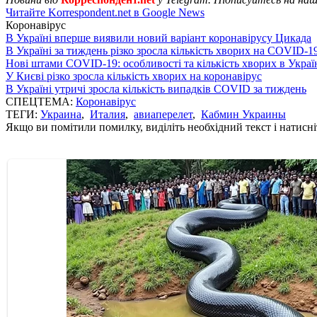
Читайте Korrespondent.net в Google News
Коронавірус
В Україні вперше виявили новий варіант коронавірусу Цикада
В Україні за тиждень різко зросла кількість хворих на COVID-1
Нові штами COVID-19: особливості та кількість хворих в Украї
У Києві різко зросла кількість хворих на коронавірус
В Україні утричі зросла кількість випадків COVID за тиждень
СПЕЦТЕМА:
Коронавірус
ТЕГИ:
Украина
,
Италия
,
авиаперелет
,
Кабмин Украины
Якщо ви помітили помилку, виділіть необхідний текст і натисніт