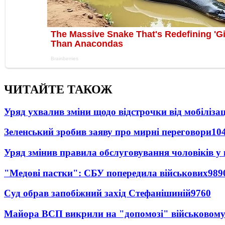
ЧИТАЙТЕ ТАКОЖ
Уряд ухвалив зміни щодо відстрочки від мобілізац
Зеленський зробив заяву про мирні переговори
10
Уряд змінив правила обслуговування чоловіків у
"Медові пастки": СБУ попередила військових
989
Суд обрав запобіжний захід Стефанішиній
9760
Майора ВСП викрили на "допомозі" військовому