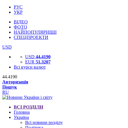
РУС
УКР
ВІДЕО
ФОТО
НАЙПОПУЛЯРНІШІ
СПЕЦПРОЕКТИ
USD
USD
44.4190
EUR
51.3207
Всі курси валют
44.4190
Авторизація
Пошук
RU
ВСІ РОЗДІЛИ
Головна
Україна
Всі новини розділу
Політика