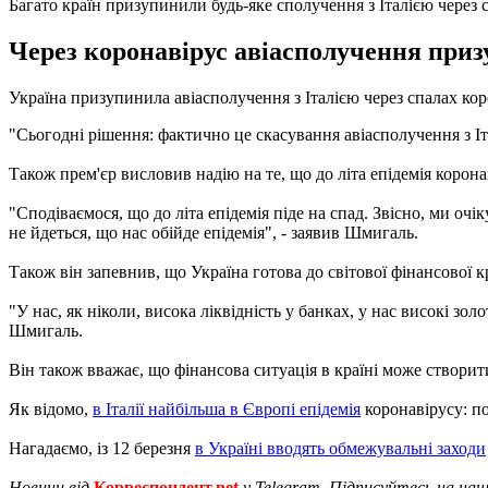
Багато країн призупинили будь-яке сполучення з Італією через 
Через коронавірус авіасполучення призу
Україна призупинила авіасполучення з Італією через спалах кор
"Сьогодні рішення: фактично це скасування авіасполучення з Іт
Також прем'єр висловив надію на те, що до літа епідемія корона
"Сподіваємося, що до літа епідемія піде на спад. Звісно, ми оч
не йдеться, що нас обійде епідемія", - заявив Шмигаль.
Також він запевнив, що Україна готова до світової фінансової к
"У нас, як ніколи, висока ліквідність у банках, у нас високі зо
Шмигаль.
Він також вважає, що фінансова ситуація в країні може створит
Як відомо,
в Італії найбільша в Європі епідемія
коронавірусу: по
Нагадаємо, із 12 березня
в Україні вводять обмежувальні заходи
Новини від
Корреспондент.net
у Telegram. Підписуйтесь на на