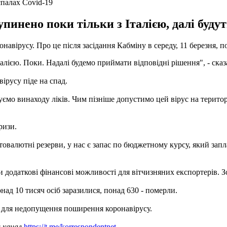
спалах Covid-19
пинено поки тільки з Італією, далі буд
онавірусу. Про це після засідання Кабміну в середу, 11 березня,
алією. Поки. Надалі будемо приймати відповідні рішення", - сказа
вірусу піде на спад.
ікуємо винаходу ліків. Чим пізніше допустимо цей вірус на терит
ризи.
лотовалютні резерви, у нас є запас по бюджетному курсу, який запл
и додаткові фінансові можливості для вітчизняних експортерів. 
над 10 тисяч осіб заразилися, понад 630 - померли.
для недопущення поширення коронавірусу.
ш канал
https://t.me/korrespondentnet
.