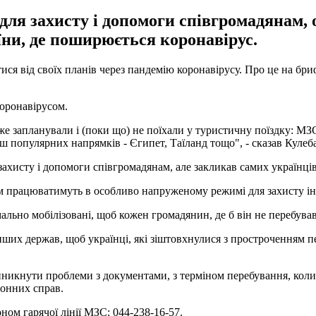
для захисту і допомоги співгромадянам, 
аїни, де поширюється коронавірус.
ися від своїх планів через пандемію коронавірусу. Про це на бри
коронавірусом.
вже запланували і (поки що) не поїхали у туристичну поїздку: МЗ
ш популярних напрямків - Єгипет, Таїланд тощо", - сказав Кулеба
хисту і допомоги співгромадянам, але закликав самих українців у
ом працюватимуть в особливо напруженому режимі для захисту інт
ально мобілізовані, щоб кожен громадянин, де б він не перебував у
ших держав, щоб українці, які зіштовхнулися з простроченням пе
иникнути проблеми з документами, з терміном перебування, коли
донних справ.
оном гарячої лінії МЗС: 044-238-16-57.