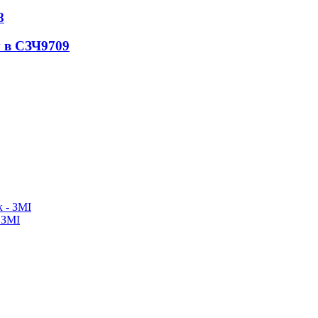
8
 в СЗЧ
9709
 ЗМІ