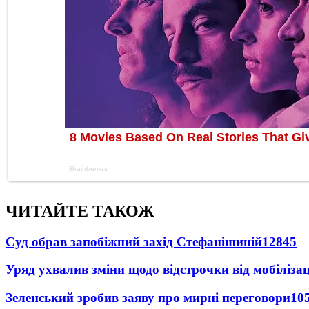
ЧИТАЙТЕ ТАКОЖ
Суд обрав запобіжний захід Стефанішиній
12845
Уряд ухвалив зміни щодо відстрочки від мобілізац
Зеленський зробив заяву про мирні переговори
10