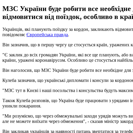
МЗС України буде робити все необхідне 
відмовитися від поїздок, особливо в кр
Українців, які планують поїздку за кордон, закликають відмовит
повідомляє
Європейська правда
.
Він зазначив, що в першу чергу це стосується країн, уражених 
"Є заклик до всіх громадян України, які все ще планують, або 
країни, уражені коронавірусом. Особливо це стосується найбіль
Він наголосив, що МЗС України буде робити все необхідне для за
Кулеба зазначив, що українські дипломати і консули за кордон
"МЗС тут в Києві і наші посольства і консульства будуть максим
Також Кулеба розповів, що Україна буде працювати з урядами ін
уникли покарання.
"Ми розуміємо, що через обмежувальні заходи урядів можуть в
але не можете виїхати через обмеження", - сказав міністр закор
Він закликав українців за наявності питань звертатися за телеф