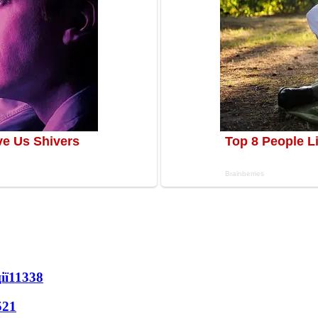
ії
11338
521