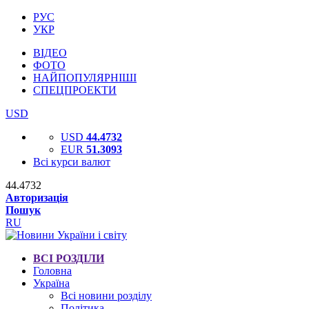
РУС
УКР
ВІДЕО
ФОТО
НАЙПОПУЛЯРНІШІ
СПЕЦПРОЕКТИ
USD
USD
44.4732
EUR
51.3093
Всі курси валют
44.4732
Авторизація
Пошук
RU
ВСІ РОЗДІЛИ
Головна
Україна
Всі новини розділу
Політика