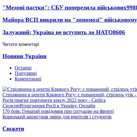
"Медові пастки": СБУ попередила військових
998
Майора ВСП викрили на "допомозі" військовому
Залужний: Україна не вступить до НАТО
8606
Читати коментарі
Новини України
Останні
Популярні
Коментовані
Стрілянина в центрі Кривого Рогу: є поранений, стрілець утік -
Росія прагне повторити кризу 2022 року - Сибіга
Сюжет
Вторгнення Росії в Україну. Онлайн
170 боїв: Генштаб повідомив про ситуацію на фронті
Корецький анонсував зміни для вчителів і студентів
Сюжети