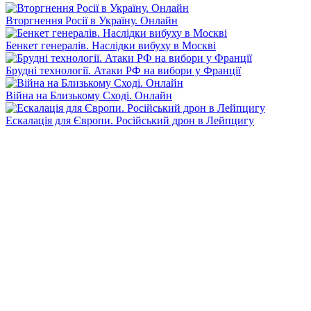
Вторгнення Росії в Україну. Онлайн
Бенкет генералів. Наслідки вибуху в Москві
Брудні технології. Атаки РФ на вибори у Франції
Війна на Близькому Сході. Онлайн
Ескалація для Європи. Російський дрон в Лейпцигу