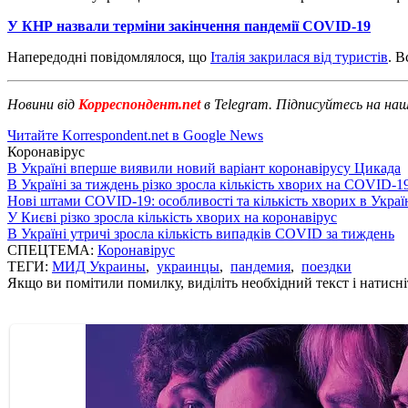
У КНР назвали терміни закінчення пандемії COVID-19
Напередодні повідомлялося, що
Італія закрилася від туристів
. В
Новини від
Корреспондент.net
в Telegram. Підписуйтесь на на
Читайте Korrespondent.net в Google News
Коронавірус
В Україні вперше виявили новий варіант коронавірусу Цикада
В Україні за тиждень різко зросла кількість хворих на COVID-1
Нові штами COVID-19: особливості та кількість хворих в Украї
У Києві різко зросла кількість хворих на коронавірус
В Україні утричі зросла кількість випадків COVID за тиждень
СПЕЦТЕМА:
Коронавірус
ТЕГИ:
МИД Украины
,
украинцы
,
пандемия
,
поездки
Якщо ви помітили помилку, виділіть необхідний текст і натисніт