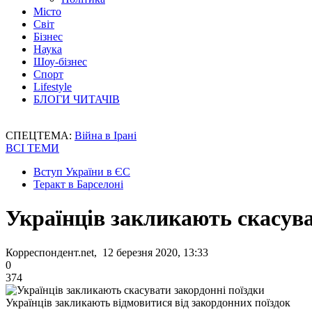
Місто
Світ
Бізнес
Наука
Шоу-бізнес
Спорт
Lifestyle
БЛОГИ ЧИТАЧІВ
СПЕЦТЕМА:
Війна в Ірані
ВСІ ТЕМИ
Вступ України в ЄС
Теракт в Барселоні
Українців закликають скасува
Корреспондент.net, 12 березня 2020, 13:33
0
374
Українців закликають відмовитися від закордонних поїздок