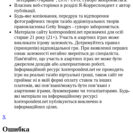
Власник веб-сторінки в розділі Я-Корреспондент є автор
публікації.
Будь-яке копіювання, передрук та відтворення
фотографічних творів та/або аудіовізуальних творів
правовласника Getty Images - суворо забороняється.
Матеріали сайту korrespondent.net призначені для осіб
старше 21 року (21+). Участь в азартних іграх може
викликати ігрову залежність. Дотримуйтесь правил
(принципів) відповідальної гри. При виявленні перших
ознак залежності негайно зверніться до спеціаліста.
Пам'ятайте, що участь в азартних іграх не може бути
джерелом доходів або альтернативою роботі.
Інформаційний ресурс korrespondent.net не проводить
ігри на реальні та/або віртуальні гроші, також сайт не
приймає ні в якій формі оплату ставок та інших
платежів, які пов’язані/можуть бути пов’язані з
азартними іграми, букмекерами чи тоталізаторами. Будь-
які матеріали на інформаційному ресурсі
korrespondent.net публікуються виключно в
інформаційних цілях.
X
Ошибка