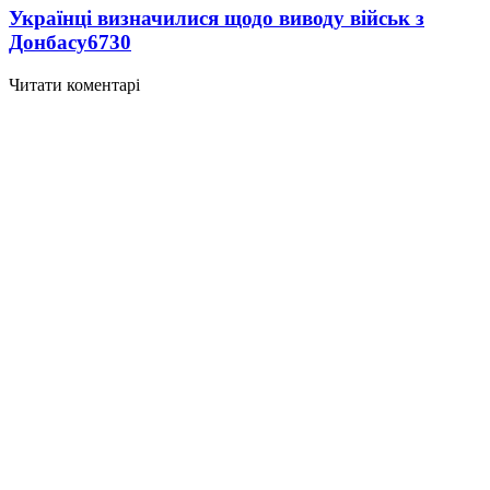
Українці визначилися щодо виводу військ з
Донбасу
6730
Читати коментарі